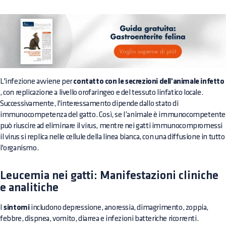
L'infezione avviene per
contatto con le secrezioni dell'animale infetto
, con replicazione a livello orofaringeo e del tessuto linfatico locale.
Successivamente, l'interessamento dipende dallo stato di
immunocompetenza del gatto. Così, se l’animale è immunocompetente
può riuscire ad eliminare il virus, mentre nei gatti immunocompromessi
il virus si replica nelle cellule della linea bianca, con una diffusione in tutto
l'organismo.
Leucemia nei gatti: Manifestazioni cliniche
e analitiche
I
sintomi
includono depressione, anoressia, dimagrimento, zoppia,
febbre, dispnea, vomito, diarrea e infezioni batteriche ricorrenti.