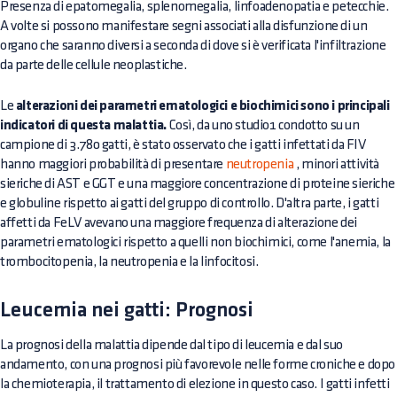
Presenza di epatomegalia, splenomegalia, linfoadenopatia e petecchie.
A volte si possono manifestare segni associati alla disfunzione di un
organo che saranno diversi a seconda di dove si è verificata l'infiltrazione
da parte delle cellule neoplastiche.
Le
alterazioni dei parametri ematologici e biochimici sono i principali
indicatori di questa malattia.
Così, da uno studio1 condotto su un
campione di 3.780 gatti, è stato osservato che i gatti infettati da FIV
hanno maggiori probabilità di presentare
neutropenia
, minori attività
sieriche di AST e GGT e una maggiore concentrazione di proteine sieriche
e globuline rispetto ai gatti del gruppo di controllo. D'altra parte, i gatti
affetti da FeLV avevano una maggiore frequenza di alterazione dei
parametri ematologici rispetto a quelli non biochimici, come l'anemia, la
trombocitopenia, la neutropenia e la linfocitosi.
Leucemia nei gatti: Prognosi
La prognosi della malattia dipende dal tipo di leucemia e dal suo
andamento, con una prognosi più favorevole nelle forme croniche e dopo
la chemioterapia, il trattamento di elezione in questo caso. I gatti infetti