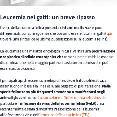
Leucemia nei gatti: un breve ripasso
Il virus della leucemia felina presenta
sintomi molto vari
e poco
differenziati, con conseguenze che possono essere fatali nei gatti (
qui
troverai una sintesi delle ultime pubblicazioni sulla leucemia felina).
La leucemia è una malattia oncologica in cui si verifica una
proliferazione
neoplastica di cellule ematopoietiche
con origine nel midollo osseo e
disseminazione nella maggior parte dei casi, con un decorso che può
essere acuto o cronico.
I principali tipi di leucemia, mieloproliferativa e linfoproliferativa, si
distinguono in base alla linea cellulare oggetto di proliferazione.
Nelle
specie feline sono più frequenti e tendono a manifestarsi negli
animali giovani
, con un'
associazione all'infezione da retrovirus
, in
particolare l’
infezione da virus della leucemia felina (FeLV)
, ma
recentemente è stata dimostrata l'associazione della leucemia
all'infezione da virus dell'
immunodeficienza felina (FIV)
.