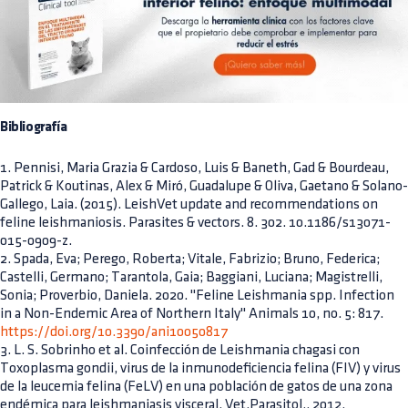
Bibliografía
1. Pennisi, Maria Grazia & Cardoso, Luis & Baneth, Gad & Bourdeau,
Patrick & Koutinas, Alex & Miró, Guadalupe & Oliva, Gaetano & Solano-
Gallego, Laia. (2015). LeishVet update and recommendations on
feline leishmaniosis. Parasites & vectors. 8. 302. 10.1186/s13071-
015-0909-z.
2. Spada, Eva; Perego, Roberta; Vitale, Fabrizio; Bruno, Federica;
Castelli, Germano; Tarantola, Gaia; Baggiani, Luciana; Magistrelli,
Sonia; Proverbio, Daniela. 2020. "Feline Leishmania spp. Infection
in a Non-Endemic Area of Northern Italy" Animals 10, no. 5: 817.
https://doi.org/10.3390/ani10050817
3. L. S. Sobrinho et al. Coinfección de Leishmania chagasi con
Toxoplasma gondii, virus de la inmunodeficiencia felina (FIV) y virus
de la leucemia felina (FeLV) en una población de gatos de una zona
endémica para leishmaniasis visceral. Vet.Parasitol., 2012.