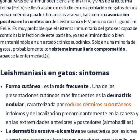
gondii, virus de la inmunodeficiencia felina (FIV) y virus de la leucemia
felina (FeLV) se llevó a cabo un estudio en una población de gatos de una
zona endémica para leishmaniasis visceral, hallando una
asociación
positiva en la coinfección
de Leishmania y FIV pero no con T. gondii ni
FeLV. Es muy probable que el sistema inmunitario del gato sea capaz de
controlar la infección de este parásito, ya sea eliminándolo o bien
manteniéndolo en un estado crónico subclínico. Sólo en una minoría de
gatos, probablemente con
sistema inmunitario comprometido
,
aparece la enfermedad.(3)
Leishmaniasis en gatos: síntomas
Forma cutánea
: es la
más frecuente
. Una de las
presentaciones cutáneas más frecuentes es la
dermatitis
nodular
, caracterizada por
nódulos dérmicos subcutáneos
indoloros y de localización predominantemente en la cabeza y
en las extremidades anteriores y posteriores (almohadillas).
La
dermatitis erosiva-ulcerativa
se caracteriza por lesiones