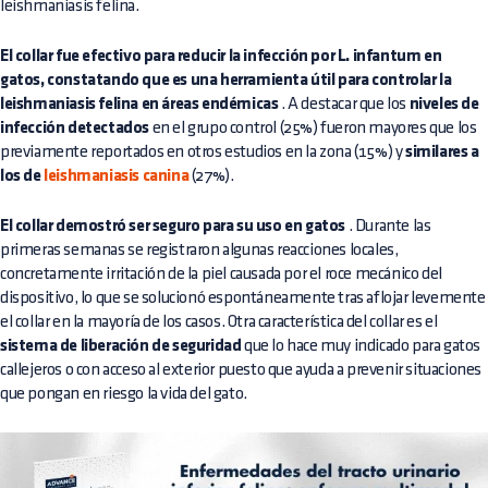
leishmaniasis felina.
El collar fue efectivo para reducir la infección por L. infantum en
gatos, constatando que es una herramienta útil para controlar la
leishmaniasis felina en áreas endémicas
. A destacar que los
niveles de
infección detectados
en el grupo control (25%) fueron mayores que los
previamente reportados en otros estudios en la zona (15%) y
similares a
los de
leishmaniasis canina
(27%).
El collar demostró ser seguro para su uso en gatos
. Durante las
primeras semanas se registraron algunas reacciones locales,
concretamente irritación de la piel causada por el roce mecánico del
dispositivo, lo que se solucionó espontáneamente tras aflojar levemente
el collar en la mayoría de los casos. Otra característica del collar es el
sistema de liberación de seguridad
que lo hace muy indicado para gatos
callejeros o con acceso al exterior puesto que ayuda a prevenir situaciones
que pongan en riesgo la vida del gato.