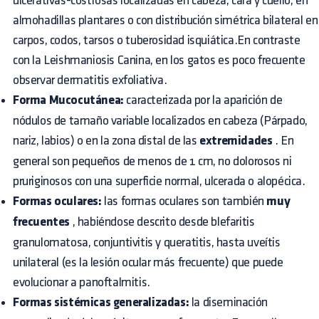
ulcerativas-costrosas localizadas en cabeza, cara y cuello, en
almohadillas plantares o con distribución simétrica bilateral en
carpos, codos, tarsos o tuberosidad isquiática.En contraste
con la Leishmaniosis Canina, en los gatos es poco frecuente
observar dermatitis exfoliativa.
Forma Mucocutánea:
caracterizada por la aparición de
nódulos de tamaño variable localizados en cabeza (Párpado,
nariz, labios) o en la zona distal de las
extremidades
. En
general son pequeños de menos de 1 cm, no dolorosos ni
pruriginosos con una superficie normal, ulcerada o alopécica.
Formas oculares:
las formas oculares son también
muy
frecuentes
, habiéndose descrito desde blefaritis
granulomatosa, conjuntivitis y queratitis, hasta uveítis
unilateral (es la lesión ocular más frecuente) que puede
evolucionar a panoftalmitis.
Formas sistémicas generalizadas:
la diseminación