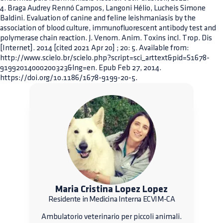
4. Braga Audrey Rennó Campos, Langoni Hélio, Lucheis Simone
Baldini. Evaluation of canine and feline leishmaniasis by the
association of blood culture, immunofluorescent antibody test and
polymerase chain reaction. J. Venom. Anim. Toxins incl. Trop. Dis
[Internet]. 2014 [cited 2021 Apr 20] ; 20: 5. Available from:
http://www.scielo.br/scielo.php?script=sci_arttext&pid=S1678-
91992014000200323&lng=en. Epub Feb 27, 2014.
https://doi.org/10.1186/1678-9199-20-5.
Maria Cristina Lopez Lopez
Residente in Medicina Interna ECVIM-CA
Ambulatorio veterinario per piccoli animali.