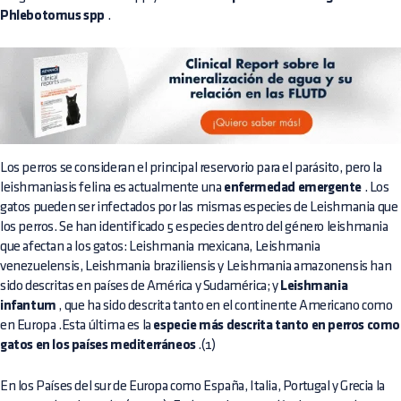
Phlebotomus spp
.
Los perros se consideran el principal reservorio para el parásito, pero la
leishmaniasis felina es actualmente una
enfermedad emergente
. Los
gatos pueden ser infectados por las mismas especies de Leishmania que
los perros. Se han identificado 5 especies dentro del género leishmania
que afectan a los gatos: Leishmania mexicana, Leishmania
venezuelensis, Leishmania braziliensis y Leishmania amazonensis han
sido descritas en países de América y Sudamérica; y
Leishmania
infantum
, que ha sido descrita tanto en el continente Americano como
en Europa .Esta última es la
especie más descrita tanto en perros como
gatos en los países mediterráneos
.(1)
En los Países del sur de Europa como España, Italia, Portugal y Grecia la