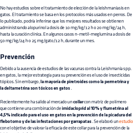
No hay estudios sobre el tratamiento de elección de la leishmaniasis en
gatos. El tratamiento se basa en los protocolos más usados en perros. De
lo publicado, podría inferirse que los mejores resultados se obtienen
administrando alopurinol a dosis de 10 mg/kg/12 h o 20 mg/kg/24 h,
hasta la curación clínica. En algunos casos n-metil-meglumina a dosis de
50 mg/kg/24 h o 25 mg/gato/12 h, durante un mes.
Prevención
Debido a la ausencia de estudios de las vacunas contra la Leishmania spp.
en gatos, la mejor estrategia para su prevención es el uso de insecticidas
tópicos. Sin embargo,
la mayoría de piretroides como la permetrina y
la deltametrina son tóxicos en gatos
.
Recientemente ha salido al mercado un
collar
con matriz de polímero
que contiene una combinación de
imidacloprid al 10% y flumetrina al
4,5% indicado para el uso en gatos en la prevención de la picadura del
flebotomo y de las infestaciones por garrapatas
. Se elaboró un
estudio
con el objetivo de valorar la eficacia de este collar para la prevención de la