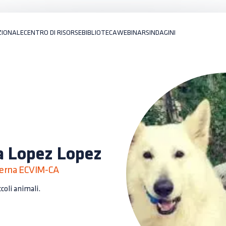
ZIONALE
CENTRO DI RISORSE
BIBLIOTECA
WEBINARS
INDAGINI
a Lopez Lopez
terna ECVIM-CA
coli animali.