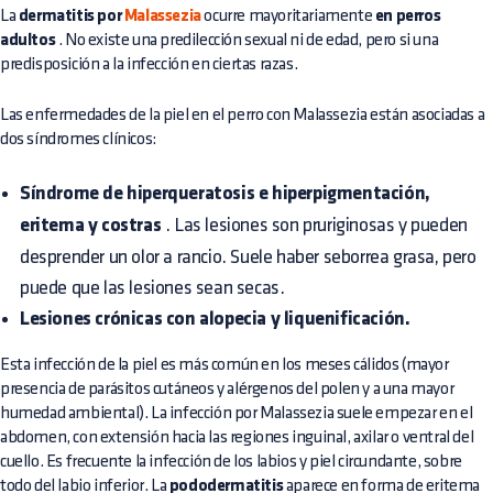
La
dermatitis por
Malassezia
ocurre mayoritariamente
en perros
adultos
. No existe una predilección sexual ni de edad, pero si una
predisposición a la infección en ciertas razas.
Las enfermedades de la piel en el perro con Malassezia están asociadas a
dos síndromes clínicos:
Síndrome de hiperqueratosis e hiperpigmentación,
eritema y costras
. Las lesiones son pruriginosas y pueden
desprender un olor a rancio. Suele haber seborrea grasa, pero
puede que las lesiones sean secas.
Lesiones crónicas con alopecia y liquenificación.
Esta infección de la piel es más común en los meses cálidos (mayor
presencia de parásitos cutáneos y alérgenos del polen y a una mayor
humedad ambiental). La infección por Malassezia suele empezar en el
abdomen, con extensión hacia las regiones inguinal, axilar o ventral del
cuello. Es frecuente la infección de los labios y piel circundante, sobre
todo del labio inferior. La
pododermatitis
aparece en forma de eritema