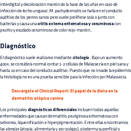
interdigital y decoloración marrón de la base de las uñas en caso de
infección de lecho ungueal. M. pachydermatis se halla en el conducto
auditivo de los perros sanos pero suele proliferar sola o junto con
bacterias y causa una
otitis externa eritematosa y ceruminosa
con
prurito y exudado ceruminoso de color rojo-marrón..
Diagnóstico
El diagnóstico suele realizarse mediante
citología
. Bajo un aumento
400x, se considera normal contar 1-2 células de Malassezia en piel sana y
hasta 10 en caso del conducto auditivo. Puesto que no invade la epidermis
la histología no es una prueba sensible para la infección por Malassezia.
Descárgate el Clinical Report: El papel de la dieta en la
dermatitis atópica canina
Los principales
diagnósticos diferenciales
incluyen
todas aquellas
enfermedades
que causan dermatitis pruriginosa eritematosa con
seborrea, liquenificación e hiperpigmentación. Entre ellas encontramos
las alergias (atopia, alimentaria y por pulgas), pioderma superficial y