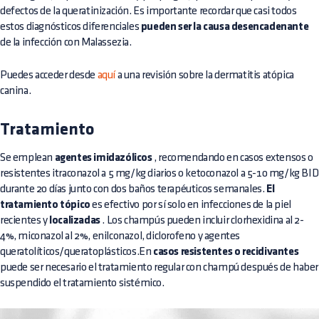
defectos de la queratinización. Es importante recordar que casi todos
estos diagnósticos diferenciales
pueden ser la causa desencadenante
de la infección con Malassezia.
Puedes acceder desde
aquí
a una revisión sobre la dermatitis atópica
canina.
Tratamiento
Se emplean
agentes imidazólicos
, recomendando en casos extensos o
resistentes itraconazol a 5 mg/kg diarios o ketoconazol a 5-10 mg/kg BID
durante 20 días junto con dos baños terapéuticos semanales.
El
tratamiento tópico
es efectivo por sí solo en infecciones de la piel
recientes y
localizadas
. Los champús pueden incluir clorhexidina al 2-
4%, miconazol al 2%, enilconazol, diclorofeno y agentes
queratolíticos/queratoplásticos.En
casos resistentes o recidivantes
puede ser necesario el tratamiento regular con champú después de haber
suspendido el tratamiento sistémico.