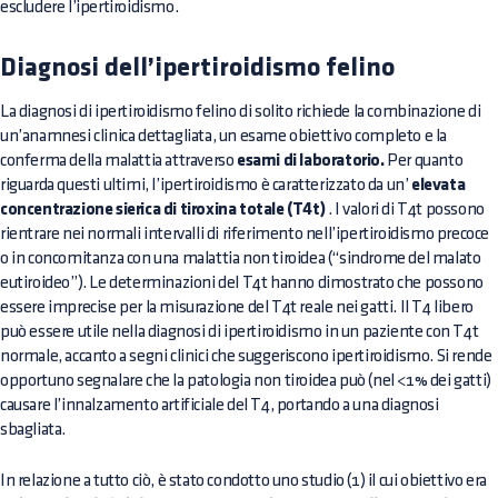
escludere l’ipertiroidismo.
Diagnosi dell’ipertiroidismo felino
La diagnosi di ipertiroidismo felino di solito richiede la combinazione di
un’anamnesi clinica dettagliata, un esame obiettivo completo e la
conferma della malattia attraverso
esami di laboratorio.
Per quanto
riguarda questi ultimi, l’ipertiroidismo è caratterizzato da un’
elevata
concentrazione sierica di tiroxina totale (T4t)
. I valori di T4t possono
rientrare nei normali intervalli di riferimento nell’ipertiroidismo precoce
o in concomitanza con una malattia non tiroidea (“sindrome del malato
eutiroideo”). Le determinazioni del T4t hanno dimostrato che possono
essere imprecise per la misurazione del T4t reale nei gatti. Il T4 libero
può essere utile nella diagnosi di ipertiroidismo in un paziente con T4t
normale, accanto a segni clinici che suggeriscono ipertiroidismo. Si rende
opportuno segnalare che la patologia non tiroidea può (nel <1% dei gatti)
causare l’innalzamento artificiale del T4, portando a una diagnosi
sbagliata.
In relazione a tutto ciò, è stato condotto uno studio (1) il cui obiettivo era