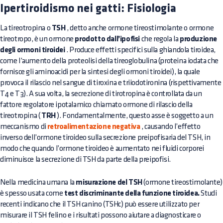
Ipertiroidismo nei gatti: Fisiologia
La tireotropina o
TSH
, detto anche ormone tireostimolante o ormone
tireotropo, è un ormone
prodotto dall’ipofisi
che regola la
produzione
degli ormoni tiroidei
. Produce effetti specifici sulla ghiandola tiroidea,
come l’aumento della proteolisi della tireoglobulina (proteina iodata che
fornisce gli aminoacidi per la sintesi degli ormoni tiroidei), la quale
provoca il rilascio nel sangue di tiroxina e triiodotironina (rispettivamente
T4 e T3). A sua volta, la secrezione di tirotropina è controllata da un
fattore regolatore ipotalamico chiamato ormone di rilascio della
tireotropina (
TRH
). Fondamentalmente, questo asse è soggetto a un
meccanismo di
retroalimentazione negativa
, causando l’effetto
inverso dell’ormone tiroideo sulla secrezione preipofisaria del TSH, in
modo che quando l’ormone tiroideo è aumentato nei fluidi corporei
diminuisce la secrezione di TSH da parte della preipofisi.
Nella medicina umana la
misurazione del TSH
(ormone tireostimolante)
è spesso usata come
test discriminante della funzione tiroidea.
Studi
recenti indicano che il TSH canino (TSHc) può essere utilizzato per
misurare il TSH felino e i risultati possono aiutare a diagnosticare o