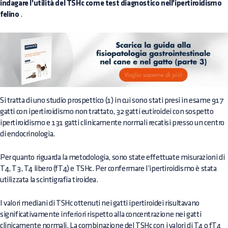
indagare l’utilità del TSHc come test diagnostico nell’ipertiroidismo
felino
.
Si tratta di uno studio prospettico (1) in cui sono stati presi in esame 917
gatti con ipertiroidismo non trattato, 32 gatti eutiroidei con sospetto
ipertiroidismo e 131 gatti clinicamente normali recatisi presso un centro
di endocrinologia.
Per quanto riguarda la metodologia, sono state effettuate misurazioni di
T4, T3, T4 libero (fT4) e TSHc. Per confermare l’ipertiroidismo è stata
utilizzata la scintigrafia tiroidea.
I valori mediani di TSHc ottenuti nei gatti ipertiroidei risultavano
significativamente inferiori rispetto alla concentrazione nei gatti
clinicamente normali. La combinazione del TSHc con i valori di T4 o fT4