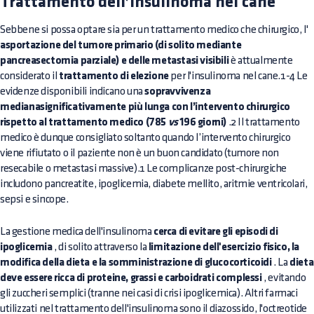
Trattamento dell’insulinoma nel cane
Sebbene si possa optare sia per un trattamento medico che chirurgico, l'
asportazione del tumore primario (di solito mediante
pancreasectomia parziale) e delle metastasi visibili
è attualmente
considerato il
trattamento di elezione
per l'insulinoma nel cane.1-4 Le
evidenze disponibili indicano una
sopravvivenza
medianasignificativamente più lunga con l’intervento chirurgico
rispetto al trattamento medico (785
vs
196 giorni)
.2 Il trattamento
medico è dunque consigliato soltanto quando l’intervento chirurgico
viene rifiutato o il paziente non è un buon candidato (tumore non
resecabile o metastasi massive).1 Le complicanze post-chirurgiche
includono pancreatite, ipoglicemia, diabete mellito, aritmie ventricolari,
sepsi e sincope.
La gestione medica dell'insulinoma
cerca di evitare gli episodi di
ipoglicemia
, di solito attraverso la
limitazione dell'esercizio fisico, la
modifica della dieta e la somministrazione di glucocorticoidi
. La
dieta
deve essere ricca di proteine, grassi e carboidrati complessi
, evitando
gli zuccheri semplici (tranne nei casi di crisi ipoglicemica). Altri farmaci
utilizzati nel trattamento dell'insulinoma sono il diazossido, l'octreotide