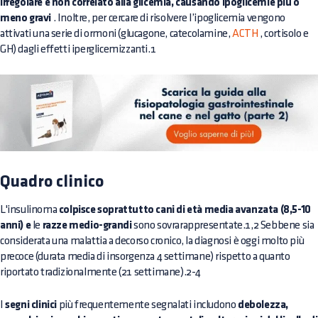
irregolare e non correlato alla glicemia, causando ipoglicemie più o
meno gravi
. Inoltre, per cercare di risolvere l’ipoglicemia vengono
attivati una serie di ormoni (glucagone, catecolamine,
ACTH
, cortisolo e
GH) dagli effetti iperglicemizzanti.1
Quadro clinico
L'insulinoma
colpisce soprattutto cani di età media avanzata (8,5-10
anni) e
le
razze medio-grandi
sono sovrarappresentate.1,2 Sebbene sia
considerata una malattia a decorso cronico, la diagnosi è oggi molto più
precoce (durata media di insorgenza 4 settimane) rispetto a quanto
riportato tradizionalmente (21 settimane).2-4
I
segni clinici
più frequentemente segnalati includono
debolezza,