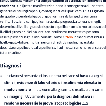
convulsioni, cambiamenti comportamentali e alterazioni del livello di
coscienza
.1-4 Queste manifestazioni sono la conseguenza di uno stato
generale di neuroglicopenia, conseguenza dell'ipoglicemia.1,2 La gravità
del quadro dipende dal grado di ipoglicemia e dalla rapidità con cui si
verifica. I pazienti con ipoglicemia cronica progressiva tollerano meglio
determinati livelli di glucosio rispetto a quelli con un calo molto brusco dei
livelli di glucosio.1 Nei pazienti con insulinoma metastatico possono
essere presenti segni clinici correlati, come l'
ittero
in caso di metastasi a
livello epato-biliare. Inoltre, nei cani affetti da insulinoma è stata
descritta una polineuropatia periferica, il cui meccanismo non è ancora de
tutto chiarito.1
Diagnosi
La diagnosi presunta di insulinoma nel cane
si basa su segni
clinici
,
evidenze di laboratorio di insulinemia elevata in
modo anomalo
in relazione alla glicemia e risultati di
esami
di imaging
. Ovviamente, per la
diagnosi definitiva si
rendono necessarie le prove istopatologiche
.1,2