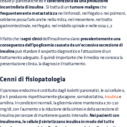
cellule β-pancreatiche ed è
caratterizzata da una produzione
incontrollata di insulina
. Si tratta di un
tumore maligno
che
frequentemente metastatizza
nei linfonodi, nel fegato o nei polmoni,
sebbene possa farlo anche nella milza, nel mesentere, nel tratto
gastrointestinale, nel fegato, nel midollo spinale e nelle ossa.1,2
Il fatto che i
segni clinici
dell'insulinoma siano
prevalentemente una
conseguenza dell'ipoglicemia causata da un'eccessiva secrezione di
insulina
può ritardare il sospetto diagnostico e l'attuazione di un
trattamento adeguato. È quindi importante che il medico ne conosca la
presentazione clinica, la diagnosi e il trattamento.
Cenni di fisiopatologia
Il pancreas endocrino è costituito dagli isolotti pancreatici, le cui cellule α,
β e δ producono rispettivamente glucagone, somatostatina,
insulina
e
amilina. In condizioni normali, la glicemia viene mantenuta a 70-110
mg/dl, con l’aumento o la riduzione della sintesi e della secrezione di
insulina per cercare di mantenere questo intervallo.
Nei pazienti con
insulinoma, le cellule β sintetizzano insulina in modo del tutto