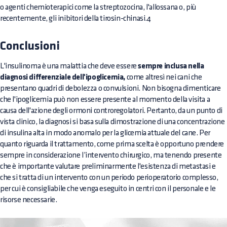
o agenti chemioterapici come la streptozocina, l'allossana o, più
recentemente, gli inibitori della tirosin-chinasi.4
Conclusioni
L'insulinoma è una malattia che deve essere
sempre inclusa nella
diagnosi differenziale dell'ipoglicemia,
come altresì nei cani che
presentano quadri di debolezza o convulsioni. Non bisogna dimenticare
che l'ipoglicemia può non essere presente al momento della visita a
causa dell'azione degli ormoni controregolatori. Pertanto, da un punto di
vista clinico, la diagnosi si basa sulla dimostrazione di una concentrazione
di insulina alta in modo anomalo per la glicemia attuale del cane. Per
quanto riguarda il trattamento, come prima scelta è opportuno prendere
sempre in considerazione l’intervento chirurgico, ma tenendo presente
che è importante valutare preliminarmente l'esistenza di metastasi e
che si tratta di un intervento con un periodo perioperatorio complesso,
per cui è consigliabile che venga eseguito in centri con il personale e le
risorse necessarie.