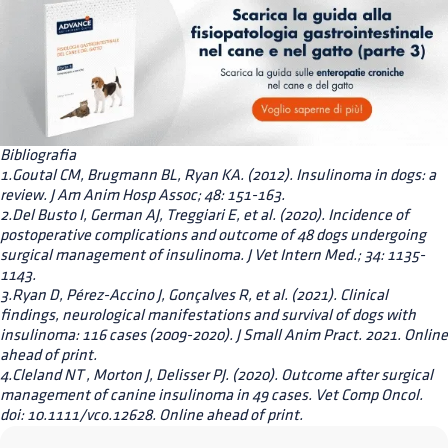
Bibliografia
1.Goutal CM, Brugmann BL, Ryan KA. (2012). Insulinoma in dogs: a
review. J Am Anim Hosp Assoc; 48: 151-163.
2.Del Busto I, German AJ, Treggiari E, et al. (2020). Incidence of
postoperative complications and outcome of 48 dogs undergoing
surgical management of insulinoma. J Vet Intern Med.; 34: 1135-
1143.
3.Ryan D, Pérez-Accino J, Gonçalves R, et al. (2021). Clinical
findings, neurological manifestations and survival of dogs with
insulinoma: 116 cases (2009-2020). J Small Anim Pract. 2021. Online
ahead of print.
4.Cleland NT , Morton J, Delisser PJ. (2020). Outcome after surgical
management of canine insulinoma in 49 cases. Vet Comp Oncol.
doi: 10.1111/vco.12628. Online ahead of print.