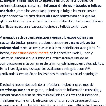
La
miopatía inflamatoria
comprende un grupo heterogéneo de
enfermedades que cursan con
inflamación de los músculos o tejidos
asociados
, como los vasos sanguíneos que irrigan los músculos o el
tejido conectivo. Se trata de una
alteración sistémica
en la que los
glóbulos blancos, que normalmente combaten las infecciones, atacan a
las fibras musculares, vasos sanguíneos y tejidos conjuntivos.
A menudo se debe a una
reacción alérgica
o la
exposición a una
sustancia tóxica
, pero en ocasiones puede ser
secundaria a otra
enfermedad
como las neoplasias o la inmunodeficiencia en gatos. De
hecho,
este estudio experimental
de los doctores Podell, Chen y
Shelton2, encontró que la miopatía inflamatoria es una de las
complicaciones más comunes de la inmunodeficiencia en gatos adultos.
En la investigación, los expertos evaluaron a seis gatos con VIF,
analizando la evolución de las lesiones musculares a nivel histológico.
Dieciocho meses después de la infección, midieron los valores de
creatina quinasa
en los gatos, un indicador de inflamación muscular, y
encontraron que eran mucho más elevados que antes de la infección.
También recurrieron a la electromiografía, una prueba que se utiliza a
menudo para detectar las miopatías asociadas con el VIH en los humanos,