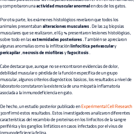
y comprobaron una
actividad muscular anormal
en dos de los gatos.
Por otra parte, los exámenes histológicos revelaron que todos los
animales presentaban
alteraciones musculares
. De las 24 biopsias
musculares que se realizaron, el 63 % presentaron lesiones histológicas,
sobre todo en las
extremidades posteriores
. También se apreciaron
algunas anomalías como la infiltración
linfocítica perivascular
y
pericapilar
,
necrosis de miofibras
y
fagocitosis
.
Cabe destacar que, aunque no se encontraron evidencias de dolor,
debilidad muscular o pérdida de la función específica de un grupo
muscular, algunos criterios diagnósticos básicos, los resultados a nivel de
laboratorio constataron la existencia de una miopatía inflamatoria
asociada a la inmunodeficiencia en gato.
De hecho, un estudio posterior publicado en
Experimental Cell Research
3confirmó estos resultados. Estos investigadores analizaron diferentes
características del recambio de proteínas en los linfocitos de la sangre
periférica y los ganglios linfáticos en casos infectados por el virus de
inmunodeficiencia felina.