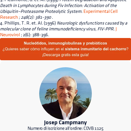
Death in Lymphocytes during Fiv Infection: Activation of the
Ubiquitin–Proteasome Proteolytic System.
Experimental Cell
Research
; 248(2): 381-390
.
4. Phillips, T. R. et. Al. (1996)
Neurologic dysfunctions caused by a
molecular clone of feline immunodeficiency virus, FIV-PPR.
J
Neurovirol
; 2(6): 388-396.
Josep Campmany
Numero di iscrizione all’ordine: COVB 1125