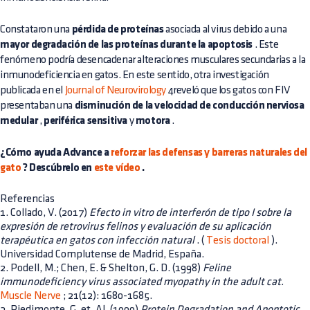
Constataron una
pérdida de proteínas
asociada al virus debido a una
mayor degradación de las proteínas durante la apoptosis
. Este
fenómeno podría desencadenar alteraciones musculares secundarias a la
inmunodeficiencia en gatos. En este sentido, otra investigación
publicada en el
Journal of Neurovirology
4reveló que los gatos con FIV
presentaban una
disminución de la velocidad de conducción nerviosa
medular
,
periférica sensitiva
y
motora
.
¿Cómo ayuda Advance a
reforzar las defensas y barreras naturales del
gato
? Descúbrelo en
este vídeo
.
Referencias
1. Collado, V. (2017)
Efecto in vitro de interferón de tipo I sobre la
expresión de retrovirus felinos y evaluación de su aplicación
terapéutica en gatos con infección natural
. (
Tesis doctoral
).
Universidad Complutense de Madrid, España.
2. Podell, M.; Chen, E. & Shelton, G. D. (1998)
Feline
immunodeficiency virus associated myopathy in the adult cat.
Muscle Nerve
; 21(12): 1680-1685.
3. Piedimonte, G. et. Al. (1999)
Protein Degradation and Apoptotic