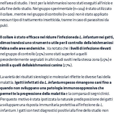
nell'area di studio. I test per la leishmaniosi sono stati eseguiti all'inizio e
alla fine dello studio. Nel gruppo sperimentale (n=104) è stato utilizzato
il collare, mentre nel gruppo di controllo (n=100) non è stato applicato
nessun tipo di trattamento insetticida, tranne in caso di parassitosi da
pulci.
Il collare è stato efficace nel ridurre l'infezioneda
L. infantum
nei gatti,
dimostrandosi uno strumento utile per il controllo della leishmaniosi
felina nelle aree endemiche
. Va notato che i
livelli di infezione rilevati
nel gruppo di controllo (25%) sono stati superiori a quelli
precedentemente segnalati in altri studi svolti nella stessa zona (15%) e
simili a quelli dellaleishmaniosi canina
(27%).
La varietà dei risultati sierologici e molecolari riflette le diverse fasi della
malattia.
Igatti infettati da
L. infantum
spesso rimangono sani fino a
quando non sviluppano una patologia immunosoppressiva che
permette la progressione della malattia
e la comparsa di segni clinici.
Per questo motivo è stata ipotizzata la naturale predisposizione dei gatti
a sviluppare una risposta immunitaria protettiva all'infezione da
L.
infantum.
I gatti con test diagnostici positivi alla fine dello studio non