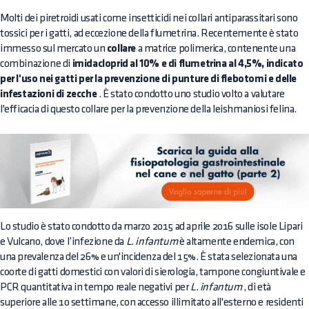
Molti dei piretroidi usati come insetticidi nei collari antiparassitari sono
tossici per i gatti, ad eccezione della flumetrina. Recentemente è stato
immesso sul mercato un
collare
a matrice polimerica, contenente una
combinazione di
imidacloprid al 10% e di flumetrina al 4,5%, indicato
per l'uso nei gatti per la prevenzione di punture di flebotomi e delle
infestazioni di zecche
. È stato condotto uno studio volto a valutare
l'efficacia di questo collare per la prevenzione della leishmaniosi felina.
Lo studio è stato condotto da marzo 2015 ad aprile 2016 sulle isole Lipari
e Vulcano, dove l’infezione da
L. infantum
è altamente endemica, con
una prevalenza del 26% e un'incidenza del 15%. È stata selezionata una
coorte di gatti domestici con valori di sierologia, tampone congiuntivale e
PCR quantitativa in tempo reale negativi per
L. infantum
, di età
superiore alle 10 settimane, con accesso illimitato all'esterno e residenti