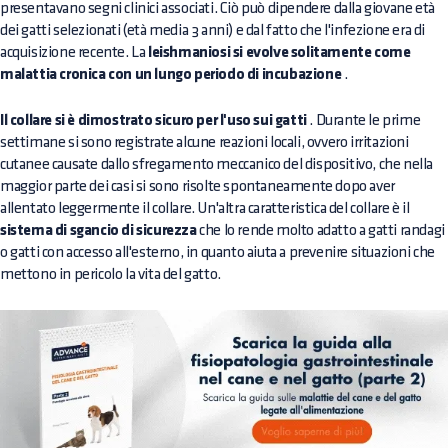
presentavano segni clinici associati. Ciò può dipendere dalla giovane età
dei gatti selezionati (età media 3 anni) e dal fatto che l'infezione era di
acquisizione recente. La
leishmaniosi si evolve solitamente come
malattia cronica con un lungo periodo di incubazione
.
Il collare si è dimostrato sicuro per l'uso sui gatti
. Durante le prime
settimane si sono registrate alcune reazioni locali, ovvero irritazioni
cutanee causate dallo sfregamento meccanico del dispositivo, che nella
maggior parte dei casi si sono risolte spontaneamente dopo aver
allentato leggermente il collare. Un'altra caratteristica del collare è il
sistema di sgancio di sicurezza
che lo rende molto adatto a gatti randagi
o gatti con accesso all'esterno, in quanto aiuta a prevenire situazioni che
mettono in pericolo la vita del gatto.