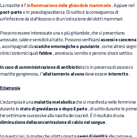
La mastite è l'
infiammazione delle ghiandole mammarie
. Appare nel
post-parto
e in pseudogravidanza. Di solito è la conseguenza di
un'infezione da stafilococco o di un’ostruzione dei dotti mammari.
Possono essere interessate una o più ghiandole, che si presentano
arrossate, calde e sensibili al tatto. Possono verificarsi
ascessi e cancrena
, accompagnati da
scariche emorragiche o purulente
, come altresì segni
clinici sistemici quali
febbre
, anoressia, vomito e persino shock settico.
In caso di somministrazione di antibiotici
e/o in presenza di ascessi o
mastite gangrenosa, l
'allattamento al seno
deve essere
interrotto
.
Eclampsia
L'eclampsia è una
malattia metabolica
che si manifesta nelle femmine
durante lo
stato di gravidanza o dopo il parto
, di solito durante le prim
tre settimane successive alla nascita dei cuccioli. È il risultato di una
diminuzione dellaconcentrazione di calcio nel sangue
.
In questi casi, la madre che allatta mostra
segni di rigidità
alle zampe e