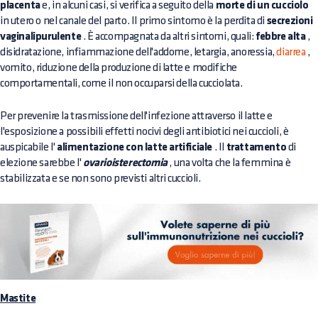
placenta
e, in alcuni casi, si verifica a seguito della
morte di un cucciolo
in utero o nel canale del parto. Il primo sintomo è la perdita di
secrezioni
vaginalipurulente
. È accompagnata da altri sintomi, quali:
febbre alta
,
disidratazione, infiammazione dell'addome, letargia, anoressia,
diarrea
,
vomito, riduzione della produzione di latte e modifiche
comportamentali, come il non occuparsi della cucciolata.
Per prevenire la trasmissione dell'infezione attraverso il latte e
l'esposizione a possibili effetti nocivi degli antibiotici nei cuccioli, è
auspicabile l'
alimentazione con latte artificiale
. Il
trattamento
di
elezione sarebbe l'
ovarioisterectomia
, una volta che la femmina è
stabilizzata e se non sono previsti altri cuccioli.
Mastite