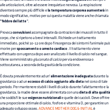
alle articolazioni, oltre ad essere irrequieta e nervosa. La respirazione
diventerà sempre più difficile e
la temperatura corporea aumenterà
in
modo significativo, motivo per cui questa malattia viene anche chiamata
"febbre del latte
".
Provoca
convulsioni
accompagnate da contrazioni dei muscoli in tutto il
corpo, che si ripetono a brevi intervalli. Richiede un trattamento
immediato, poiché 10-12 ore dopo l'insorgenza dei sintomi l'animale può
morire per
spossamento o arresto cardiaco
. Il trattamento viene
effettuato con urgenza dopo aver analizzato il livello di calcio nel sangue.
Viene somministrato
gluconato di calcio
per via endovenosa o
sottocutanea, a seconda della gravità della condizione.
È dovuta prevalentemente ad un'
alimentazione inadeguata
durante la
gravidanza o ad un
eccesso di calcio aggiunto alla dieta
nel corso di tale
periodo. Per mantenere stabili i livelli di calcio durante l'allattamento e la
gravidanza, la madre deve essere alimentata con una
dieta di alta qualità
che soddisfi le sue
esigenze nutrizionali
e quelle dei cuccioli. Deve offrire
una proporzione ottimale di calcio, fosforo e vitamina D, per garantire un
adeguato sviluppo osseo.
ADVANCE MOTHER DOG & INITIAL
è