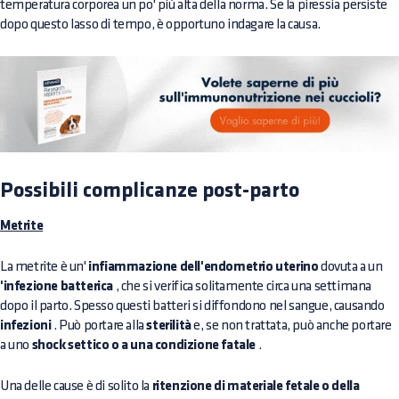
temperatura corporea un po' più alta della norma. Se la piressia persiste
dopo questo lasso di tempo, è opportuno indagare la causa.
Possibili complicanze post-parto
Metrite
La metrite è un'
infiammazione dell'endometrio uterino
dovuta a un
'infezione batterica
, che si verifica solitamente circa una settimana
dopo il parto. Spesso questi batteri si diffondono nel sangue, causando
infezioni
. Può portare alla
sterilità
e, se non trattata, può anche portare
a uno
shock settico o a una condizione fatale
.
Una delle cause è di solito la
ritenzione di materiale fetale o della