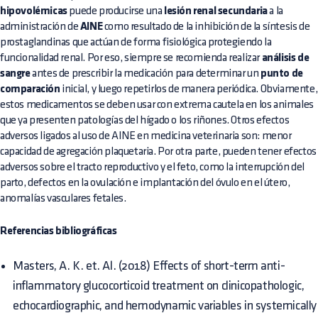
hipovolémicas
puede producirse una
lesión renal secundaria
a la
administración de
AINE
como resultado de la inhibición de la síntesis de
prostaglandinas que actúan de forma fisiológica protegiendo la
funcionalidad renal. Por eso, siempre se recomienda realizar
análisis de
sangre
antes de prescribir la medicación para determinar un
punto de
comparación
inicial, y luego repetirlos de manera periódica. Obviamente,
estos medicamentos se deben usar con extrema cautela en los animales
que ya presenten patologías del hígado o los riñones. Otros efectos
adversos ligados al uso de AINE en medicina veterinaria son: menor
capacidad de agregación plaquetaria. Por otra parte, pueden tener efectos
adversos sobre el tracto reproductivo y el feto, como la interrupción del
parto, defectos en la ovulación e implantación del óvulo en el útero,
anomalías vasculares fetales.
Referencias bibliográficas
Masters, A. K. et. Al. (2018) Effects of short-term anti-
inflammatory glucocorticoid treatment on clinicopathologic,
echocardiographic, and hemodynamic variables in systemically