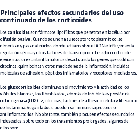
Principales efectos secundarios del uso
continuado de los corticoides
Los
corticoides
son fármacos lipofílicos que penetran en la célula por
difusión pasiva
. Cuando se unen a su receptor citoplasmático, se
dimerizan y pasan al núcleo, donde actúan sobre el ADN e influyen en la
regulación génica y otros factores de transcripción. Los glucocorticoides
ejercen acciones antiinflamatorias desactivando los genes que codifican
citocinas, quimiocinas y otros mediadores de la inflamación, incluidas
moléculas de adhesión, péptidos inflamatorios y receptores mediadores.
Los
glucocorticoides
disminuyen el movimiento y la actividad de los
glóbulos blancos y los fibroblastos, además de inhibir la expresión de
ciclooxigenasa (COX) -2, citocinas, factores de adhesión celular y liberación
de histamina. Según la dosis pueden ser inmunosupresores o
antiinflamatorios. No obstante, también producen efectos secundarios
indeseados, sobre todo en los tratamientos prolongados, algunos de
ellos son: