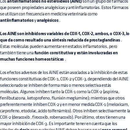
Los
antiinflamatorios no esteroideos (AINE)
son un grupo de fármacos
que poseen propiedades analgésicas y antiinflamatorias. Estos fármacos
se utilizan con frecuencia en medicina veterinaria como
antiinflamatorios
y
analgésicos
.
Los AINE son inhibidores variables de COX-1, COX-2, ambos, o COX-3, lo
que da como resultado una síntesis reducida de prostaglandinas
.
Estas moléculas pueden aumentar en estados inflamatorios, pero
también tiene una
función constitutiva y están involucradas en
muchas funciones homeostáticas
.
Los efectos adversos de los AINE están asociados a la inhibición de estas
funciones constitutivas de COX-1, COX-2 y COX-3, dependiendo del AINE
seleccionado se inhiben de forma más o menos selectiva estás
moléculas. Algunos inhiben tanto la COX-1 como la COX-2 (aspirina,
fenilbutazona, ketoprofeno, flunixin meglumine); mientras que otros
preferentemente inhiben COX-2 y en menor medida COX-1 (meloxicam,
carprofeno, etodolac, ácido tolfenámico). Otros inhiben selectivamente la
COX-2 (deracoxib , firocoxib, robenacoxib). Por último, otros tienen una
mayor inhibición de COX-3. Es importante tener en cuenta que los