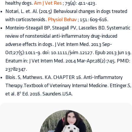
healthy dogs.
Am J Vet Res
; 79(4): 411-423.
Notari, L. et. Al. (2015) Behavioural changes in dogs treated
with corticosteroids.
Physiol Behav
; 151: 609-616.
Monteiro-Steagall BP, Steagall PV, Lascelles BD. Systematic
review of nonsteroidal anti-inflammatory drug-induced
adverse effects in dogs. J Vet Intern Med. 2013 Sep-
Oct;27(5):1011-9. doi: 10.1111/jvim.12127. Epub 2013 Jun 19.
Erratum in: J Vet Intern Med. 2014 Mar-Apr;28(2):745. PMID:
23782347.
Blois. S, Mathews. KA. CHAPTER 16. Anti-Inflammatory
Therapy.Textbook of Veterinary Internal Medicine. Ettinger.S,
et al. 8º Ed. 2016. Saunders.USA.