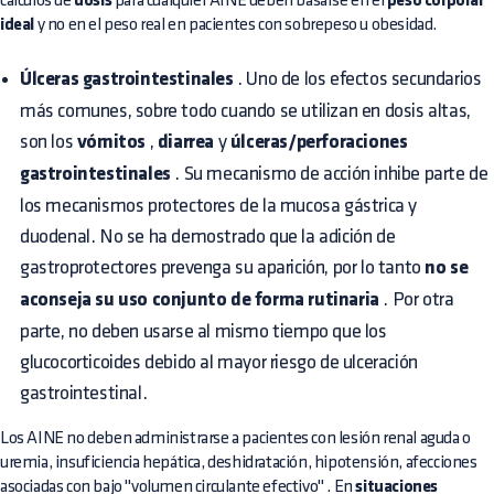
cálculos de
dosis
para cualquier AINE deben basarse en el
peso corporal
ideal
y no en el peso real en pacientes con sobrepeso u obesidad.
Úlceras gastrointestinales
. Uno de los efectos secundarios
más comunes, sobre todo cuando se utilizan en dosis altas,
son los
vómitos
,
diarrea
y
úlceras/perforaciones
gastrointestinales
. Su mecanismo de acción inhibe parte de
los mecanismos protectores de la mucosa gástrica y
duodenal. No se ha demostrado que la adición de
gastroprotectores prevenga su aparición, por lo tanto
no se
aconseja su uso conjunto de forma rutinaria
. Por otra
parte, no deben usarse al mismo tiempo que los
glucocorticoides debido al mayor riesgo de ulceración
gastrointestinal.
Los AINE no deben administrarse a pacientes con lesión renal aguda o
uremia, insuficiencia hepática, deshidratación, hipotensión, afecciones
asociadas con bajo "volumen circulante efectivo" . En
situaciones