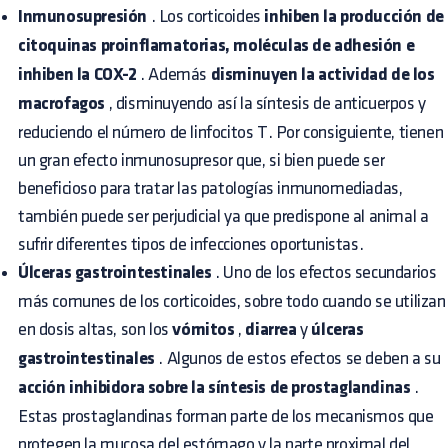
Inmunosupresión
. Los corticoides
inhiben la producción de
citoquinas proinflamatorias, moléculas de adhesión e
inhiben la COX-2
. Además
disminuyen la actividad de los
macrofagos
, disminuyendo así la síntesis de anticuerpos y
reduciendo el número de linfocitos T. Por consiguiente, tienen
un gran efecto inmunosupresor que, si bien puede ser
beneficioso para tratar las patologías inmunomediadas,
también puede ser perjudicial ya que predispone al animal a
sufrir diferentes tipos de infecciones oportunistas.
Úlceras gastrointestinales
. Uno de los efectos secundarios
más comunes de los corticoides, sobre todo cuando se utilizan
en dosis altas, son los
vómitos
,
diarrea
y
úlceras
gastrointestinales
. Algunos de estos efectos se deben a su
acción inhibidora sobre la síntesis de prostaglandinas
.
Estas prostaglandinas forman parte de los mecanismos que
protegen la mucosa del estómago y la parte proximal del