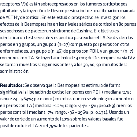
receptores V(3) están sobreexpresados en los tumores corticotropos
pituitarios y la inyección de Desmopresina induce una liberación marcada
de ACTH y de cortisol. En este estudio prospectivo se investigan los
efectos de la Desmopresina en los niveles séricos de cortisol en 80 perros
sospechosos de padecer un síndrome de Cushing. El objetivo es
identificar un test sensible y específico para excluir el TA. Se dividen los
perros en 3 grupos, un grupo 1 (n=27) compuesto por perros con otras
enfermedades, un grupo 2 (n=46) de perros con PDH, y un grupo 3 (n=7)
con perros con TA. Se inyecta un bolo de 4 mcg de Desmopresina vía IV y
se toman muestras sanguíneas antes y a los 30, 60, 90 minutos de la
administración.
Resultados:
Se observa que la Desmopresina estimula de forma
significativa la liberación de cortisol en perros con PDH ( mediana 51%;
rango: 24 – 563%; p < 0.0001) mientras que no se vio ningún aumento ni
en perros con TA ( mediana: -12%; rango: -44% - 5%; p=0.063) ni en los
perros control ( mediana: 7%, rango: -36 – 196%; p=0.131). Usando un
valor de corte de un aumento del 10% sobre los valores basales fue
posible excluir el TA en el 75% de los pacientes.