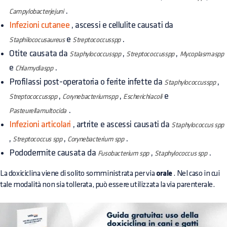
.
Campylobacterjejuni
Infezioni cutanee
, ascessi e cellulite causati da
e
.
Staphilococusaureus
Streptococcusspp
Otite causata da
,
,
Staphylococcusspp
Streptococcusspp
Mycoplasmaspp
e
.
Chlamydiaspp
Profilassi post-operatoria o ferite infette da
,
Staphylococcusspp
,
,
e
Streptococcusspp
Corynebacteriumspp
Escherichiacoli
.
Pasteurellamultocida
Infezioni articolari
, artrite e ascessi causati da
Staphylococcus spp
,
,
.
Streptococcus spp
Corynebacterium spp
Pododermite causata da
,
.
Fusobacterium spp
Staphylococcus spp
La doxiciclina viene di solito somministrata per via
orale
. Nel caso in cui
tale modalità non sia tollerata, può essere utilizzata la via parenterale.