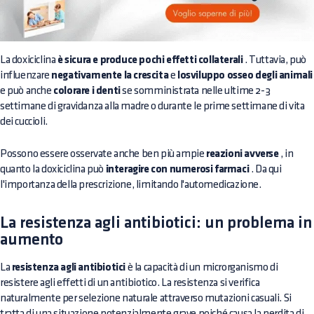
La doxiciclina
è sicura e produce pochi effetti collaterali
. Tuttavia, può
influenzare
negativamente la crescita
e
losviluppo osseo degli animali
e può anche
colorare i denti
se somministrata nelle ultime 2-3
settimane di gravidanza alla madre o durante le prime settimane di vita
dei cuccioli.
Possono essere osservate anche ben più ampie
reazioni avverse
, in
quanto la doxiciclina può
interagire con numerosi farmaci
. Da qui
l'importanza della prescrizione, limitando l'automedicazione.
La resistenza agli antibiotici: un problema in
aumento
La
resistenza agli antibiotici
è la capacità di un microrganismo di
resistere agli effetti di un antibiotico. La resistenza si verifica
naturalmente per selezione naturale attraverso mutazioni casuali. Si
tratta di una situazione potenzialmente grave poiché causa la perdita di