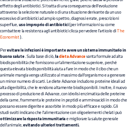
effetto degli antibiotici. Si tratta di una conseguenza dell'evoluzione
attraverso la selezione naturale o di una situazione derivante da un uso
eccessivo di antibiotici ad ampio spettro, diagnosi errate, prescrizioni
superflue,
uso improprio di antibiotici
(per informazioni su come
combattere la resistenza agli antibiotici clicca per vedere l'articolo di
The
Economist
).
Per
evitare le infezioni è importante avere un sistema immunitario in
buona salute
. Sulla base di ciò,
la
dieta Advance
vanta formule ad alta
biodisponibilità che forniscono un'alimentazione superiore, perché
questa elevata biodisponibilità aiuta a fare in modo che il cibo che un
animale mangia venga utilizzato al massimo dall'organismo e a generare
un minor numero di scarti. Le diete Advance includono proteine ideali ad
alta digeribilità, che le rendono altamente biodisponibili. Inoltre, il nuovo
processo di produzione di Advance, con idrolisi enzimatica delle proteine
della carne, frammenta le proteine in peptidi e amminoacidi in modo che
possano essere digerite e assorbite in modo più efficace e rapido. Gli
studi svolti indicano che l'alimentazione con oligoelementi chelati può
ottimizzare la risposta immunitaria
e migliorare la salute generale
dell'animale,
evitando ulteriori trattamenti.