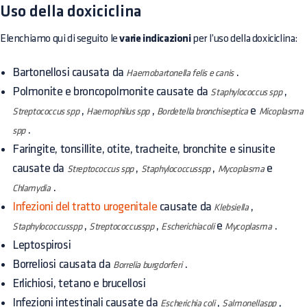
Uso della doxiciclina
Elenchiamo qui di seguito le
varie indicazioni
per l’uso della doxiciclina:
Bartonellosi causata da
.
Haemobartonella felis e canis
Polmonite e broncopolmonite causate da
,
Staphylococcus spp
,
,
e
Streptococcus spp
Haemophilus spp
Bordetella bronchiseptica
Micoplasma
.
spp
Faringite, tonsillite, otite, tracheite, bronchite e sinusite
causate da
,
,
e
Streptococcus spp
Staphylococcusspp
Mycoplasma
.
Chlamydia
Infezioni del tratto urogenitale
causate da
,
Klebsiella
,
,
e
.
Staphylococcusspp
Streptococcusspp
Escherichiacoli
Mycoplasma
Leptospirosi
Borreliosi causata da
.
Borrelia burgdorferi
Erlichiosi, tetano e brucellosi
Infezioni intestinali causate da
,
,
Escherichia coli
Salmonellaspp