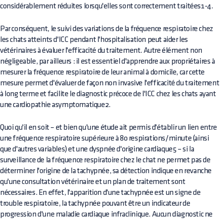
considérablement réduites lorsqu'elles sont correctement traitées1-4.
Par conséquent, le suivi des variations de la fréquence respiratoire chez
les chats atteints d'ICC pendant l'hospitalisation peut aider les
vétérinaires à évaluer l'efficacité du traitement. Autre élément non
négligeable, par ailleurs : il est essentiel d'apprendre aux propriétaires à
mesurer la fréquence respiratoire de leur animal à domicile, car cette
mesure permet d'évaluer de façon non invasive l'efficacité du traitement
à long terme et facilite le diagnostic précoce de l'ICC chez les chats ayant
une cardiopathie asymptomatique2.
Quoi qu'il en soit – et bien qu'une étude ait permis d'établir un lien entre
une fréquence respiratoire supérieure à 80 respirations/minute (ainsi
que d'autres variables) et une dyspnée d'origine cardiaque5 – si la
surveillance de la fréquence respiratoire chez le chat ne permet pas de
déterminer l'origine de la tachypnée, sa détection indique en revanche
qu'une consultation vétérinaire et un plan de traitement sont
nécessaires. En effet, l'apparition d'une tachypnée est un signe de
trouble respiratoire, la tachypnée pouvant être un indicateur de
progression d'une maladie cardiaque infraclinique. Aucun diagnostic ne