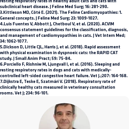
resting respiratory rates in healthy adult cats and cats with
subclinical heart disease. J Feline Med Surg; 16: 281-290.
3.Kittleson MD, Côté E. (2021). The Feline Cardiomyopathies: 1.
General concepts. J Feline Med Surg; 23: 1009-1027.
4.Luis Fuentes V, Abbott J, Chetboul V, et al. (2020). ACVIM
consensus statement guidelines for the classification, diagnosis,
and management of cardiomyopathies in cats. J Vet Intern Med;
34: 1062-1077.
5.Dickson D, Little CJL, Harris J, et al. (2018). Rapid assessment
with physical examination in dyspnoeic cats: the RAPID CAT
study. J Small Anim Pract; 59: 75-84.
6.Porciello F, Rishniw M, Ljungvall I, et al. (2016). Sleeping and
resting respiratory rates in dogs and cats with medically-
controlled left-sided congestive heart failure. Vet J.;207: 164-168.
7.Dijkstra E, Teske E, Szatmári V. (2018). Respiratory rate of
clinically healthy cats measured in veterinary consultation
rooms. Vet J; 234: 96-101.