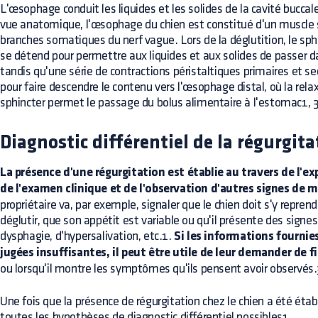
L'œsophage conduit les liquides et les solides de la cavité buccal
vue anatomique, l'œsophage du chien est constitué d'un muscle st
branches somatiques du nerf vague. Lors de la déglutition, le sp
se détend pour permettre aux liquides et aux solides de passer 
tandis qu'une série de contractions péristaltiques primaires et s
pour faire descendre le contenu vers l'œsophage distal, où la rel
sphincter permet le passage du bolus alimentaire à l'estomac1, 3
Diagnostic différentiel de la régurgita
La présence d'une régurgitation est établie au travers de l'e
de l'examen clinique et de l'observation d'autres signes de
propriétaire va, par exemple, signaler que le chien doit s'y reprend
déglutir, que son appétit est variable ou qu'il présente des signe
dysphagie, d'hypersalivation, etc.1.
Si les informations fournies
jugées insuffisantes, il peut être utile de leur demander de f
ou lorsqu'il montre les symptômes qu'ils pensent avoir observés
Une fois que la présence de régurgitation chez le chien a été établi
toutes les hypothèses de diagnostic différentiel possibles1.