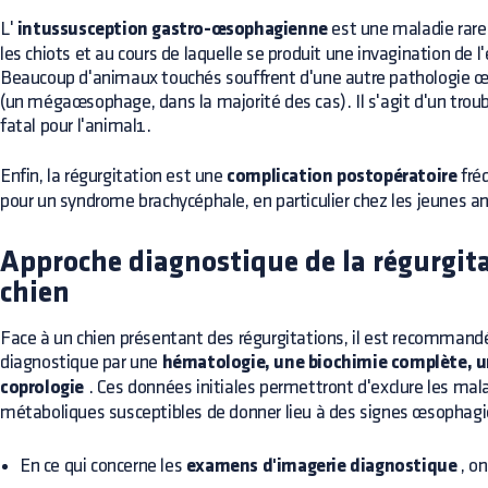
L'
intussusception gastro-œsophagienne
est une maladie rare
les chiots et au cours de laquelle se produit une invagination de
Beaucoup d'animaux touchés souffrent d'une autre pathologie 
(un mégaœsophage, dans la majorité des cas). Il s'agit d'un troub
fatal pour l'animal1.
Enfin, la régurgitation est une
complication postopératoire
fréq
pour un syndrome brachycéphale, en particulier chez les jeunes 
Approche diagnostique de la régurgita
chien
Face à un chien présentant des régurgitations, il est recommandé
diagnostique par une
hématologie, une biochimie complète, un
coprologie
. Ces données initiales permettront d'exclure les ma
métaboliques susceptibles de donner lieu à des signes œsophagi
En ce qui concerne les
examens d'imagerie diagnostique
, o