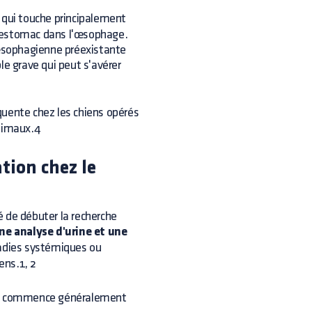
 qui touche principalement
 l'estomac dans l'œsophage.
œsophagienne préexistante
le grave qui peut s'avérer
uente chez les chiens opérés
animaux.4
tion chez le
 de débuter la recherche
e analyse d'urine et une
ladies systémiques ou
ens.1, 2
n commence généralement