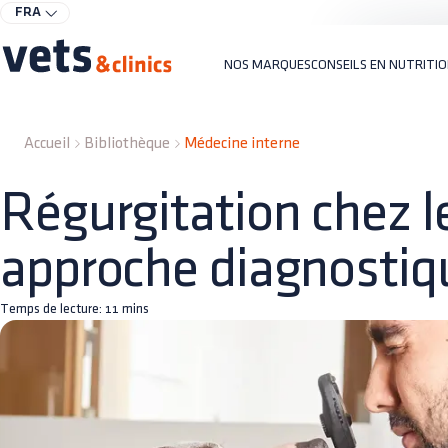
FRA
NOS MARQUES
CONSEILS EN NUTRITI
Accueil
Bibliothèque
Médecine interne
Régurgitation chez le
approche diagnostiq
Temps de lecture:
11
mins