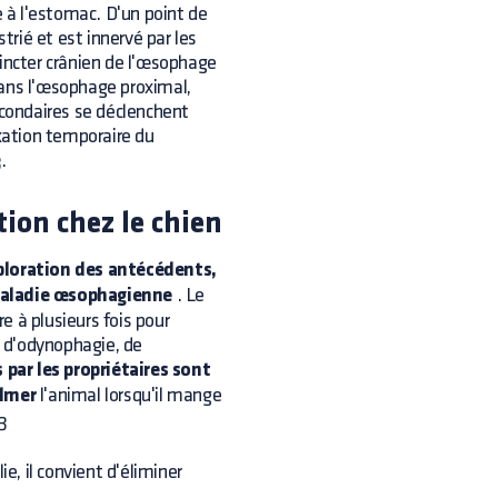
e à l'estomac. D'un point de
rié et est innervé par les
hincter crânien de l'œsophage
dans l'œsophage proximal,
econdaires se déclenchent
axation temporaire du
.
tion chez le chien
xploration des antécédents,
 maladie œsophagienne
. Le
re à plusieurs fois pour
s d'odynophagie, de
 par les propriétaires sont
ilmer
l'animal lorsqu'il mange
.3
e, il convient d'éliminer