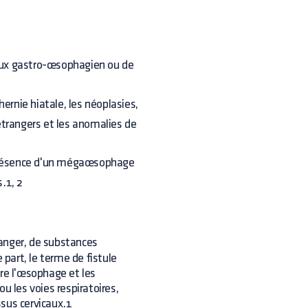
eflux gastro-œsophagien ou de
ernie hiatale, les néoplasies,
étrangers et les anomalies de
 présence d'un mégaœsophage
.1, 2
ranger, de substances
 part, le terme de fistule
e l'œsophage et les
 les voies respiratoires,
ssus cervicaux.1