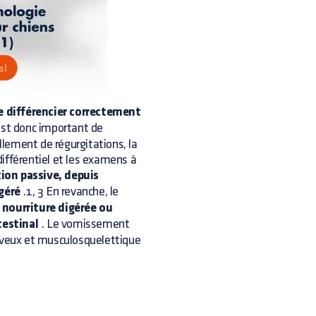
 de différencier correctement
 est donc important de
ellement de régurgitations, la
ifférentiel et les examens à
ion passive, depuis
géré
.1, 3 En revanche, le
 nourriture digérée ou
testinal
. Le vomissement
erveux et musculosquelettique