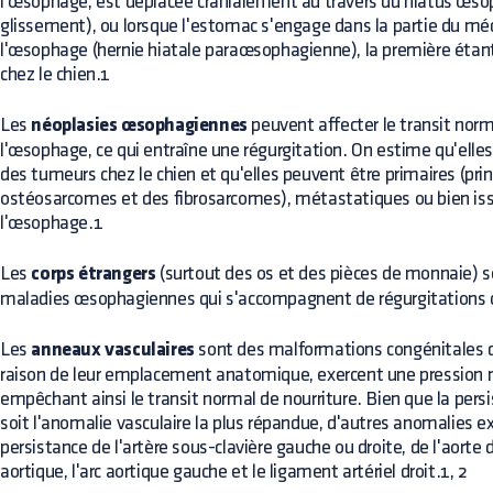
l'œsophage, est déplacée crânialement au travers du hiatus œsop
glissement), ou lorsque l'estomac s'engage dans la partie du mé
l'œsophage (hernie hiatale paraœsophagienne), la première étant
chez le chien.1
Les
néoplasies œsophagiennes
peuvent affecter le transit nor
l'œsophage, ce qui entraîne une régurgitation. On estime qu'elle
des tumeurs chez le chien et qu'elles peuvent être primaires (pr
ostéosarcomes et des fibrosarcomes), métastatiques ou bien iss
l'œsophage.1
Les
corps étrangers
(surtout des os et des pièces de monnaie) so
maladies œsophagiennes qui s'accompagnent de régurgitations ch
Les
anneaux vasculaires
sont des malformations congénitales de
raison de leur emplacement anatomique, exercent une pression 
empêchant ainsi le transit normal de nourriture. Bien que la persis
soit l'anomalie vasculaire la plus répandue, d'autres anomalies 
persistance de l'artère sous-clavière gauche ou droite, de l'aorte d
aortique, l'arc aortique gauche et le ligament artériel droit.1, 2