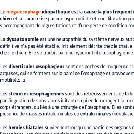
Le
mégaœsophage
idiopathique
est la
cause la plus fréquent
chien
et se caractérise par une hypomotilité et une dilatation p
s'accompagnant de régurgitations et d'une perte de condition cor
La
dysautonomie
est une neuropathie du système nerveux auto
définitive n'a pas été établie. Initialement décrite chez le chat,
chez le chien. Elle se traduit par une hypomotilité œsophagienne 
Les
diverticules œsophagiens
sont des poches de muqueuse circ
acquises, qui se forment sur la paroi de l'œsophage et provoquent
motilité.1, 2
Les
sténoses œsophagiennes
sont des rétrécissements de la l
par l'ingestion de substances irritantes qui endommagent la muq
corps étrangers, ou liés à une chirurgie de l'œsophage. Elles son
présence de masses intraluminales ou extraluminales (néoplasie
Les
hernies hiatales
surviennent lorsqu'une partie des organes 