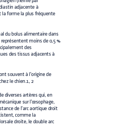
hagien (hernie par
diastin adjacente à
 la forme la plus fréquente
mal du bolus alimentaire dans
s représentent moins de 0,5 %
incipalement des
ues des tissus adjacents à
nt souvent à l'origine de
ez le chien.1, 2
 diverses artères qui, en
mécanique sur l'œsophage,
tance de l'arc aortique droit
existent, comme la
orsale droite, le double arc