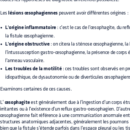
Les
lésions œsophagiennes
peuvent avoir différentes origines :
L'origine inflammatoire
: c'est le cas de l'œsophagite, du r
la fistule œsophagienne.
L'origine obstructive
: on citera la sténose œsophagienne, la h
l'intussusception gastro-œsophagienne, la présence de corps 
l'anneau vasculaire.
Les troubles de la motilité
: ces troubles sont observés en
idiopathique, de dysautonomie ou de diverticules œsophagiens
Examinons certaines de ces causes.
L'
œsophagite
est généralement due à l'ingestion d'un corps ét
irritantes ou à l'existence d'un reflux gastro-oesophagien. D'autre
œsophagienne fait référence à une communication anormale entr
structures anatomiques adjacentes, généralement les poumons ou
bien que la fistule s'étende parfois dans l'espace pleural ou les ti