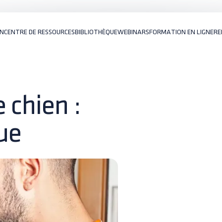
ON
CENTRE DE RESSOURCES
BIBLIOTHÈQUE
WEBINARS
FORMATION EN LIGNE
RE
 chien :
ue