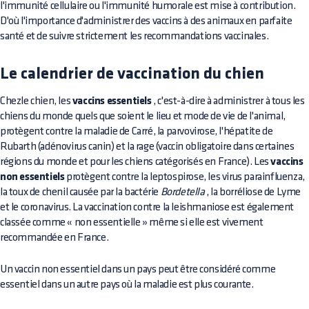
l'immunité cellulaire ou l'immunité humorale est mise à contribution.
D'où l'importance d'administrer des vaccins à des animaux en parfaite
santé et de suivre strictement les recommandations vaccinales.
Le calendrier de vaccination du chien
Chezle chien, les
vaccins essentiels
, c'est-à-dire à administrer à tous les
chiens du monde quels que soient le lieu et mode de vie de l'animal,
protègent contre la maladie de Carré, la parvovirose, l'hépatite de
Rubarth (adénovirus canin) et la rage (vaccin obligatoire dans certaines
régions du monde et pour les chiens catégorisés en France). Les
vaccins
non essentiels
protègent contre la leptospirose, les virus parainfluenza,
la toux de chenil causée par la bactérie
Bordetella
, la borréliose de Lyme
et le coronavirus. La vaccination contre la leishmaniose est également
classée comme « non essentielle » même si elle est vivement
recommandée en France.
Un vaccin non essentiel dans un pays peut être considéré comme
essentiel dans un autre pays où la maladie est plus courante.