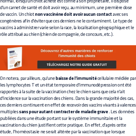
normal, lorsqu'un chiot acheté est confié à son propriétaire, il dispose
d'un carnet de santé et doit avoir reçu, au minimum, une première dose
de vaccin. Un chiot
non vaccinéne doit avoir aucun contact
avec ses
congénères afin d'éviter que ces derniers ne le contaminent. Le type de
vaccins à administrer varie selon la race, la localisation géographique et le
rôle attribué au chien (chien de compagnie, de concours, etc.).
On notera, par ailleurs, qu'une
baisse de l'immunité
cellulaire médiée par
les lymphocytes T et un état temporaire d'immunodépression ont été
rapportés à la suite de la vaccination chez le chien sans que cela n'ait
d'incidence sur la vaccination des chiens. Dans la grande majorité des cas,
ces derniers continuent en effet de recevoir des vaccins vivants à valence
multiples
sans pour autant contracter de maladie grave
. Les données
publiées dans une étude portant sur le système immunitaire et la
vaccination du chien justifient cette pratique. En effet, d'après cette
étude, l'homéostasie ne serait altérée par la vaccination que lorsque