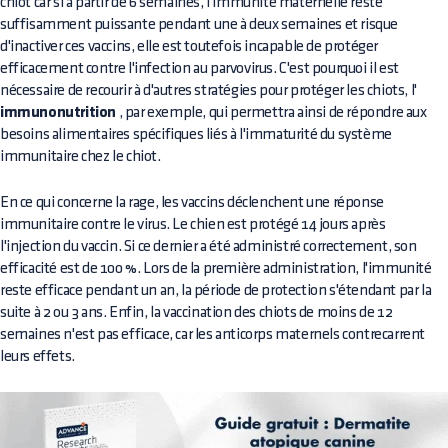
chiot car si à partir de 6 semaines, l'immunité maternelle reste
suffisamment puissante pendant une à deux semaines et risque
d'inactiver ces vaccins, elle est toutefois incapable de protéger
efficacement contre l'infection au parvovirus. C'est pourquoi il est
nécessaire de recourir à d'autres stratégies pour protéger les chiots, l'
immunonutrition
, par exemple, qui permettra ainsi de répondre aux
besoins alimentaires spécifiques liés à l'immaturité du système
immunitaire chez le chiot.
En ce qui concerne la rage, les vaccins déclenchent une réponse
immunitaire contre le virus. Le chien est protégé 14 jours après
l'injection du vaccin. Si ce dernier a été administré correctement, son
efficacité est de 100 %. Lors de la première administration, l'immunité
reste efficace pendant un an, la période de protection s'étendant par la
suite à 2 ou 3 ans. Enfin, la vaccination des chiots de moins de 12
semaines n'est pas efficace, car les anticorps maternels contrecarrent
leurs effets.