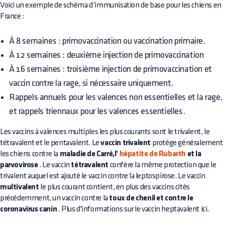
Voici un exemple de schéma d’immunisation de base pour les chiens en
France :
À 8 semaines : primovaccination ou vaccination primaire.
À 12 semaines : deuxième injection de primovaccination
À 16 semaines : troisième injection de primovaccination et
vaccin contre la rage, si nécessaire uniquement.
Rappels annuels pour les valences non essentielles et la rage,
et rappels triennaux pour les valences essentielles.
Les vaccins à valences multiples les plus courants sont le trivalent, le
tétravalent et le pentavalent. Le
vaccin trivalent
protège généralement
les chiens contre la
maladie de Carré,l'
hépatite de Rubarth
et la
parvovirose
. Le vaccin
tétravalent
confère la même protection que le
trivalent auquel est ajouté le vaccin contre la leptospirose. Le vaccin
multivalent
le plus courant contient, en plus des vaccins cités
précédemment, un vaccin contre la
toux de chenil et contre le
coronavirus canin
. Plus d'informations sur le vaccin heptavalent ici.