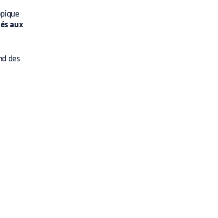
opique
iés aux
nd des