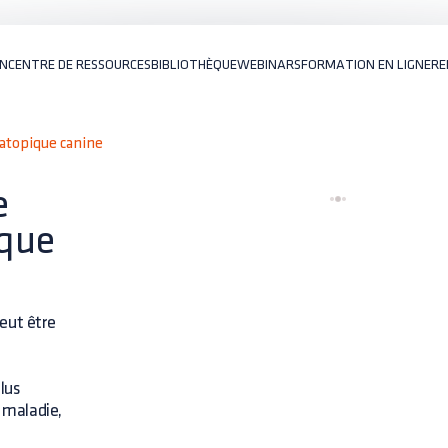
ON
CENTRE DE RESSOURCES
BIBLIOTHÈQUE
WEBINARS
FORMATION EN LIGNE
RE
atopique canine
e
ique
eut être
lus
e maladie,