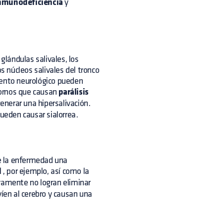
nmunodeficiencia
y
glándulas salivales, los
s núcleos salivales del tronco
iento neurológico pueden
tornos que causan
parálisis
nerar una hipersalivación.
eden causar sialorrea.
e la enfermedad una
l
, por ejemplo, así como la
ivamente no logran eliminar
víen al cerebro y causan una