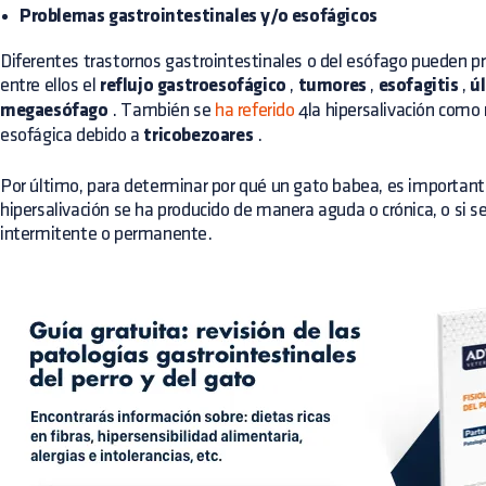
Problemas gastrointestinales y/o esofágicos
Diferentes trastornos gastrointestinales o del esófago pueden pr
entre ellos el
reflujo gastroesofágico
,
tumores
,
esofagitis
,
úl
megaesófago
. También se
ha referido
4la hipersalivación como 
esofágica debido a
tricobezoares
.
Por último, para determinar por qué un gato babea, es importante
hipersalivación se ha producido de manera aguda o crónica, o si s
intermitente o permanente.