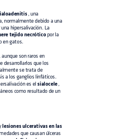
ialoadenitis
, una
ana, normalmente debido a una
 una hipersalivación. La
nere tejido necrótico
por la
o en gatos.
, aunque son raros en
 desarrollarlos que los
ralmente se trata de
is a los ganglios linfáticos.
rsalivación es el
sialocele
,
utáneos como resultado de un
 y
lesiones ulcerativas en las
ermedades que causan úlceras