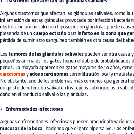
Trastornos que afectan las glándulas salivales
Algunos trastornos que afectan las glándulas salivales, como la
s
inflamación de estas glándulas provocada por infección bacteri
obstrucción por un cálculo o hiposecreción glandular, puede causar
presencia de un
cuerpo extraño
o un
infarto en la zona que ge
pérdida de suministro sanguíneo también es otra causa del babe
Los
tumores de las glándulas salivales
pueden ser otra causa y
pequeños animales, los gatos tienen el doble de probabilidades de
perros. La mayoría aparecen en gatos mayores de 10 años, gene
carcinomas
y
adenocarcinomas
con infiltración local y metástas
No obstante, uno de los problemas más comunes que genera hipe
un quiste de retención salival en los tejidos submucosos o subc
daño en el conducto salival o las glándulas.
Enfermedades infecciosas
Algunas enfermedades infecciosas pueden producir alteraciones
mucosas de la boca
, haciendo que el gato hipersalive. Las enf