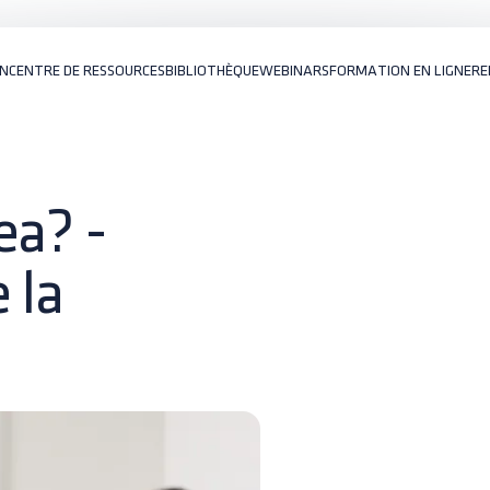
ON
CENTRE DE RESSOURCES
BIBLIOTHÈQUE
WEBINARS
FORMATION EN LIGNE
RE
ea? -
 la