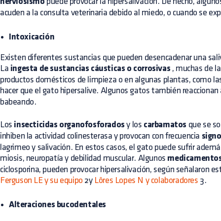
nerviosismo
puede provocar la hipersalivación. De hecho, algun
acuden a la consulta veterinaria debido al miedo, o cuando se ex
Intoxicación
Existen diferentes sustancias que pueden desencadenar una saliv
La
ingesta de sustancias cáusticas o corrosivas
, muchas de la
productos domésticos de limpieza o en algunas plantas, como la
hacer que el gato hipersalive. Algunos gatos también reaccionan 
babeando.
Los
insecticidas organofosforados
y los
carbamatos
que se so
inhiben la actividad colinesterasa y provocan con frecuencia
signo
lagrimeo y salivación. En estos casos, el gato puede sufrir además
miosis, neuropatía y debilidad muscular. Algunos
medicamento
ciclosporina, pueden provocar hipersalivación, según señalaron es
Ferguson LE y su equipo
2y
Lôres Lopes N y colaboradores
3.
Alteraciones bucodentales