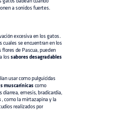
os gatos babean cuando
ponen a sonidos fuertes.
ación excesiva en los gatos.
s cuales se encuentran en los
s flores de Pascua, pueden
a los
sabores desagradables
lían usar como pulguicidas
s muscarínicas
como
 diarrea, emesis, bradicardia,
s
, como la mirtazapina y la
tudios realizados por