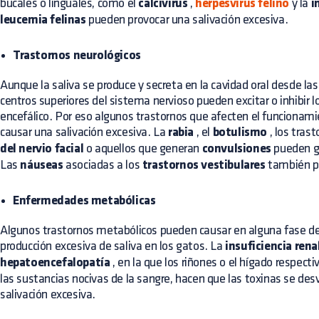
bucales o linguales, como el
calcivirus
,
herpesvirus felino
y la
i
leucemia felinas
pueden provocar una salivación excesiva.
Trastornos neurológicos
Aunque la saliva se produce y secreta en la cavidad oral desde las 
centros superiores del sistema nervioso pueden excitar o inhibir lo
encefálico. Por eso algunos trastornos que afecten el funcionam
causar una salivación excesiva. La
rabia
, el
botulismo
, los tras
del nervio facial
o aquellos que generan
convulsiones
pueden ge
Las
náuseas
asociadas a los
trastornos vestibulares
también pu
Enfermedades metabólicas
Algunos trastornos metabólicos pueden causar en alguna fase d
producción excesiva de saliva en los gatos. La
insuficiencia rena
hepatoencefalopatía
, en la que los riñones o el hígado respect
las sustancias nocivas de la sangre, hacen que las toxinas se des
salivación excesiva.