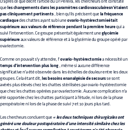
D'après ce que décrit l'article du Dr Pereira, les chercheurs ont constaté
que
les changements dans les paramètres cardiovasculairesn'étaient
pas cliniquement pertinents
, bien qu'ils précisent que
la fréquence
cardiaque
des chattes ayant subi une
ovario-hystérectomieétait
supérieure aux valeurs de référence pendant la première heure
qui a
suivi l'intervention. Ce groupe présentait également une
glycémie
supérieure
aux valeurs de référence et à la glycémie du groupe opéré par
ovariectomie.
Comme on pouvait s'y attendre, l'
ovario-hystérectomie
a nécessité un
temps d'intervention plus long
, même si aucune différence
significative n'a été observée dans les échelles de douleur entre les deux
groupes. Cela étant dit,
les besoins enanalgésie de secours
se sont
avérés plus élevés chez les chattes stérilisées par ovario-hystérectomie
que chez les chattes opérées par ovariectomie. Aucune complication n'a
été rapportée chez les chattes participant à l'étude, ni lors de la phase
peropératoire ni lors de la phase de suivi 7 et 10 jours plus tard.
Les chercheurs concluent que
« les deux techniques chirurgicales ont
généré une douleur postopératoire d'une intensité similaire chez les