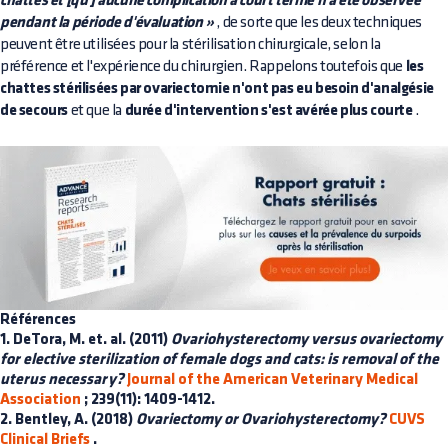
chattes et [qu'] aucune complication à court terme n'a été observée
pendant la période d'évaluation »
, de sorte que les deux techniques
peuvent être utilisées pour la stérilisation chirurgicale, selon la
préférence et l'expérience du chirurgien. Rappelons toutefois que
les
chattes stérilisées par ovariectomie n'ont pas eu besoin d'analgésie
de secours
et que la
durée d'intervention s'est avérée plus courte
.
Références
1. DeTora, M. et. al. (2011)
Ovariohysterectomy versus ovariectomy
for elective sterilization of female dogs and cats: is removal of the
uterus necessary?
Journal of the American Veterinary Medical
Association
; 239(11): 1409-1412.
2. Bentley, A. (2018)
Ovariectomy or Ovariohysterectomy?
CUVS
Clinical Briefs
.