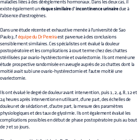
maladies liées à des dérèglements hormonaux. Dans les deux cas, il
existe également un
risque similaire
d'
incontinence urinaire
due à
l'absence d'œstrogènes.
Dans une étude récente et exhaustive menée à l'université de Sao
Paulo3, l'
équipe du Dr Pereira
est parvenue à des conclusions
sensiblement similaires. Ces spécialistes ont évalué la douleur
postopératoire et les complications à court terme chez des chattes
stérilisées par ovario-hystérectomie et ovariectomie. Ils ont mené une
étude prospective randomisée en aveugle auprès de 20 chattes dont la
moitié avait subi une ovario-hystérectomie et l'autre moitié une
ovariectomie.
Ils ont évalué le degré de douleur avant intervention, puis 1, 2, 4, 8, 12 et
24 heures après intervention en utilisant, d'une part, des échelles de
douleur et de sédation et, d'autre part, la mesure des paramètres
physiologiques et des taux de glycémie. Ils ont également évalué les
complications possibles en début de phase postopératoire puis au bout
de 7 et 10 jours.