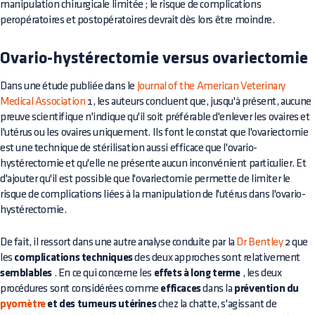
manipulation chirurgicale limitée ; le risque de complications
peropératoires et postopératoires devrait dès lors être moindre.
Ovario-hystérectomie versus ovariectomie
Dans une étude publiée dans le
Journal of the American Veterinary
Medical Association
1, les auteurs concluent que, jusqu'à présent, aucune
preuve scientifique n'indique qu'il soit préférable d'enlever les ovaires et
l'utérus ou les ovaires uniquement. Ils font le constat que l'ovariectomie
est une technique de stérilisation aussi efficace que l'ovario-
hystérectomie et qu'elle ne présente aucun inconvénient particulier. Et
d'ajouter qu'il est possible que l'ovariectomie permette de limiter le
risque de complications liées à la manipulation de l'utérus dans l'ovario-
hystérectomie.
De fait, il ressort dans une autre analyse conduite par la
Dr
Bentley
2 que
les
complications techniques
des deux approches sont relativement
semblables
. En ce qui concerne les
effets à long terme
, les deux
procédures sont considérées comme
efficaces
dans la
prévention du
pyomètre
et des tumeurs utérines
chez la chatte, s'agissant de