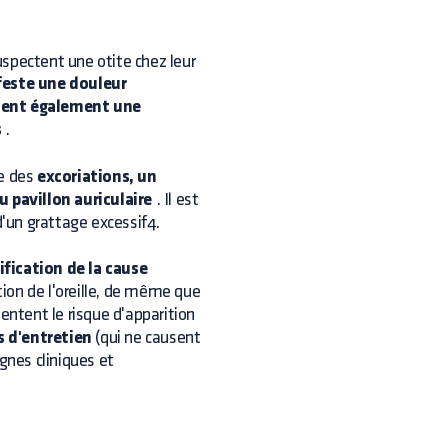
suspectent une otite chez leur
ifeste une douleur
nalent également une
s
.
e des
excoriations, un
 pavillon auriculaire
. Il est
'un grattage excessif4.
ification de la cause
tion de l'oreille, de même que
ntent le risque d'apparition
s d'entretien
(qui ne causent
gnes cliniques et