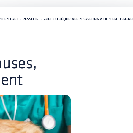
ON
CENTRE DE RESSOURCES
BIBLIOTHÈQUE
WEBINARS
FORMATION EN LIGNE
RE
causes,
ment