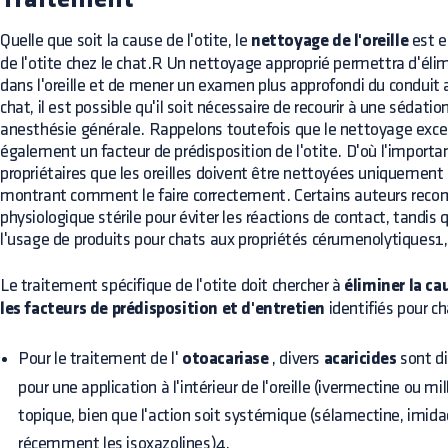
Traitement
Quelle que soit la cause de l'otite, le
nettoyage de l'oreille
est e
de l'otite chez le chat.R Un nettoyage approprié permettra d'éli
dans l'oreille et de mener un examen plus approfondi du conduit a
chat, il est possible qu'il soit nécessaire de recourir à une sédati
anesthésie générale. Rappelons toutefois que le nettoyage excessi
également un facteur de prédisposition de l'otite. D'où l'importa
propriétaires que les oreilles doivent être nettoyées uniquement s
montrant comment le faire correctement. Certains auteurs reco
physiologique stérile pour éviter les réactions de contact, tandis 
l'usage de produits pour chats aux propriétés cérumenolytiques1,
Le traitement spécifique de l'otite doit chercher à
éliminer la ca
les facteurs de prédisposition et d'entretien
identifiés pour c
Pour le traitement de l'
otoacariase
, divers
acaricides
sont di
pour une application à l'intérieur de l'oreille (ivermectine ou 
topique, bien que l'action soit systémique (sélamectine, imida
récemment les isoxazolines)4.