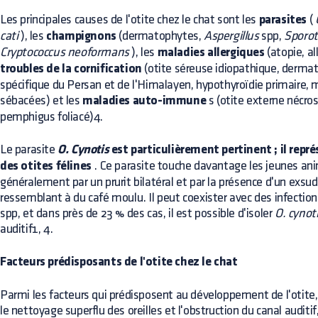
Les principales causes de l'otite chez le chat sont les
parasites
(
cati
), les
champignons
(dermatophytes,
Aspergillus
spp,
Sporot
Cryptococcus neoformans
), les
maladies allergiques
(atopie, al
troubles de la cornification
(otite séreuse idiopathique, dermati
spécifique du Persan et de l'Himalayen, hypothyroïdie primaire,
sébacées) et les
maladies auto-immune
s (otite externe nécros
pemphigus foliacé)4.
Le parasite
O. Cynotis
est particulièrement pertinent ; il repré
des otites félines
. Ce parasite touche davantage les jeunes an
généralement par un prurit bilatéral et par la présence d'un exs
ressemblant à du café moulu. Il peut coexister avec des infectio
spp, et dans près de 23 % des cas, il est possible d'isoler
O. cynot
auditif1, 4.
Facteurs prédisposants de l'otite chez le chat
Parmi les facteurs qui prédisposent au développement de l'otite,
le nettoyage superflu des oreilles et l'obstruction du canal auditif