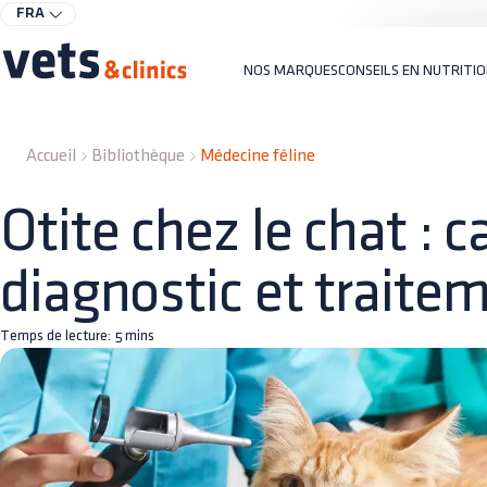
FRA
NOS MARQUES
CONSEILS EN NUTRITI
Accueil
Bibliothèque
Médecine féline
Otite chez le chat : 
diagnostic et traite
Temps de lecture:
5
mins