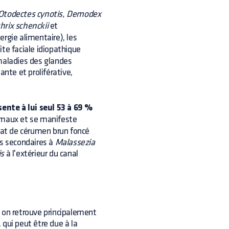
Otodectes cynotis, Demodex
hrix schenckii
et
lergie alimentaire), les
te faciale idiopathique
 maladies des glandes
ante et proliférative,
sente à lui seul 53 à 69 %
imaux et se manifeste
udat de cérumen brun foncé
ns secondaires à
Malassezia
is
à l'extérieur du canal
 on retrouve principalement
, qui peut être due à la