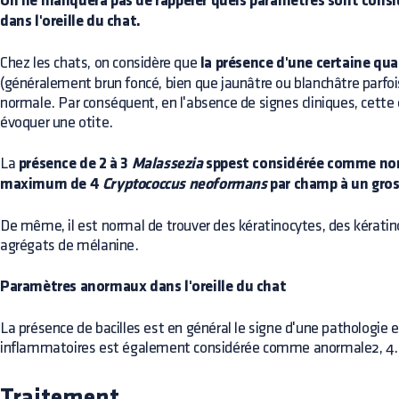
On ne manquera pas de rappeler quels paramètres sont con
dans l'oreille du chat.
Chez les chats, on considère que
la présence d'une certaine qu
(généralement brun foncé, bien que jaunâtre ou blanchâtre parfois) 
normale. Par conséquent, en l'absence de signes cliniques, cette
évoquer une otite.
La
présence de 2 à 3
Malassezia
sppest considérée comme no
maximum de 4
Cryptococcus neoformans
par champ à un gro
De même, il est normal de trouver des kératinocytes, des kératin
agrégats de mélanine.
Paramètres anormaux dans l'oreille du chat
La présence de bacilles est en général le signe d'une pathologie e
inflammatoires est également considérée comme anormale2, 4.