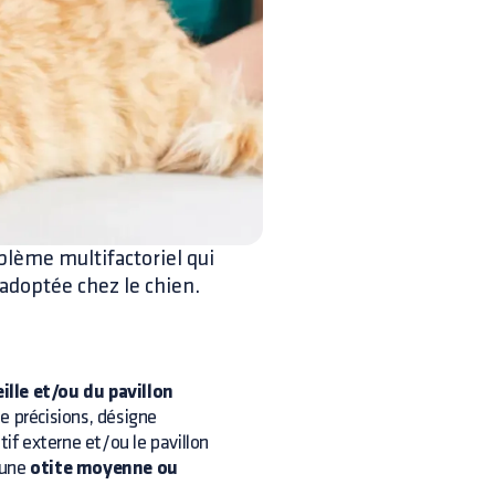
blème multifactoriel qui
 adoptée chez le chien.
ille et/ou du pavillon
de précisions, désigne
tif externe et/ou le pavillon
d'une
otite moyenne ou