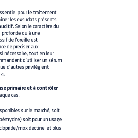
ssentiel pour le traitement
miner les exsudats présents
uditif. Selon le caractère du
on profonde ou à une
f de l'oreille est
nce de préciser aux
i nécessaire, tout en leur
mmandent d'utiliser un sérum
que d'autres privilégient
 4.
use primaire et à contrôler
haque cas.
sponibles sur le marché, soit
milbémycine) soit pour un usage
clopride/moxidectine, et plus