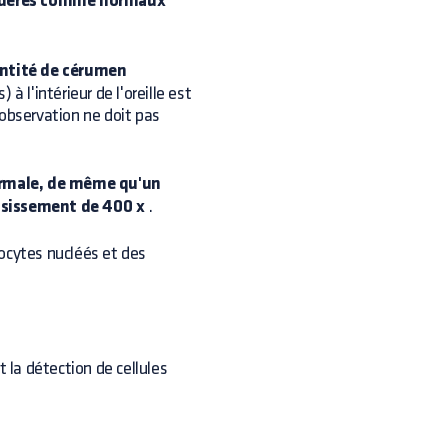
sidérés comme normaux
antité de cérumen
à l'intérieur de l'oreille est
 observation ne doit pas
rmale, de même qu'un
ssissement de 400 x
.
ocytes nucléés et des
t la détection de cellules