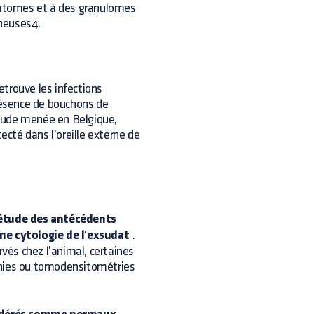
téatomes et à des granulomes
ineuses4.
retrouve les infections
présence de bouchons de
étude menée en Belgique,
cté dans l'oreille externe de
étude des antécédents
e cytologie de l'exsudat
.
rvés chez l'animal, certaines
phies ou tomodensitométries