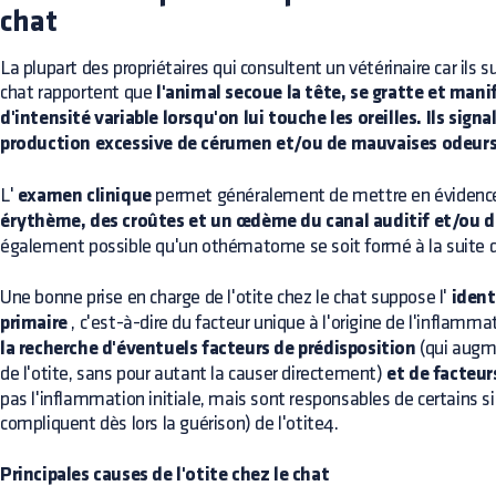
chat
La plupart des propriétaires qui consultent un vétérinaire car ils 
chat rapportent que
l'animal secoue la tête, se gratte et man
d'intensité variable lorsqu'on lui touche les oreilles. Ils sig
production excessive de cérumen et/ou de mauvaises odeur
L'
examen clinique
permet généralement de mettre en évidenc
érythème, des croûtes et un œdème du canal auditif et/ou du
également possible qu'un othématome se soit formé à la suite d
Une bonne prise en charge de l'otite chez le chat suppose l'
ident
primaire
, c'est-à-dire du facteur unique à l'origine de l'inflamma
la recherche d'éventuels facteurs de prédisposition
(qui augme
de l'otite, sans pour autant la causer directement)
et de facteur
pas l'inflammation initiale, mais sont responsables de certains si
compliquent dès lors la guérison) de l'otite4.
Principales causes de l'otite chez le chat