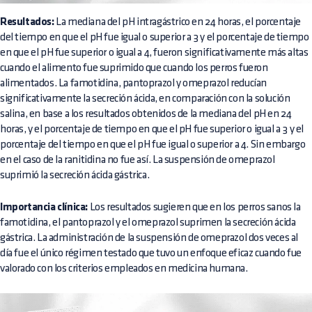
Resultados:
La mediana del pH intragástrico en 24 horas, el porcentaje
del tiempo en que el pH fue igual o superior a 3 y el porcentaje de tiempo
en que el pH fue superior o igual a 4, fueron significativamente más altas
cuando el alimento fue suprimido que cuando los perros fueron
alimentados. La famotidina, pantoprazol y omeprazol reducían
significativamente la secreción ácida, en comparación con la solución
salina, en base a los resultados obtenidos de la mediana del pH en 24
horas, y el porcentaje de tiempo en que el pH fue superior o igual a 3 y el
porcentaje del tiempo en que el pH fue igual o superior a 4. Sin embargo
en el caso de la ranitidina no fue así. La suspensión de omeprazol
suprimió la secreción ácida gástrica.
Importancia clínica:
Los resultados sugieren que en los perros sanos la
famotidina, el pantoprazol y el omeprazol suprimen la secreción ácida
gástrica. La administración de la suspensión de omeprazol dos veces al
día fue el único régimen testado que tuvo un enfoque eficaz cuando fue
valorado con los criterios empleados en medicina humana.