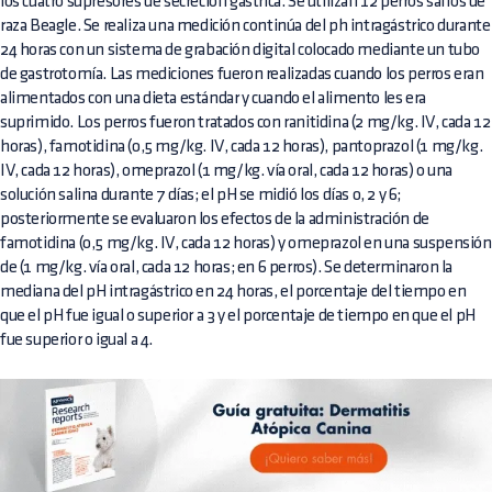
los cuatro supresores de secreción gástrica. Se utilizan 12 perros sanos de
raza Beagle. Se realiza una medición continúa del ph intragástrico durante
24 horas con un sistema de grabación digital colocado mediante un tubo
de gastrotomía. Las mediciones fueron realizadas cuando los perros eran
alimentados con una dieta estándar y cuando el alimento les era
suprimido. Los perros fueron tratados con ranitidina (2 mg/kg. IV, cada 12
horas), famotidina (0,5 mg/kg. IV, cada 12 horas), pantoprazol (1 mg/kg.
IV, cada 12 horas), omeprazol (1 mg/kg. vía oral, cada 12 horas) o una
solución salina durante 7 días; el pH se midió los días 0, 2 y 6;
posteriormente se evaluaron los efectos de la administración de
famotidina (0,5 mg/kg. IV, cada 12 horas) y omeprazol en una suspensión
de (1 mg/kg. vía oral, cada 12 horas; en 6 perros). Se determinaron la
mediana del pH intragástrico en 24 horas, el porcentaje del tiempo en
que el pH fue igual o superior a 3 y el porcentaje de tiempo en que el pH
fue superior o igual a 4.