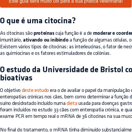
O que é uma citocina?
As citocinas são
proteínas
cuja função é a de
moderar e coorde
imunitário,
ativando ou inibindo
a função de algumas células, o
Existem vários tipos de citocinas: as interleucinas, o fator de nec
as quimiocinas e os fatores estimuladores de colónias.
O estudo da Universidade de Bristol c
bioativas
O objetivo
deste estudo
era o de avaliar o papel da manipulação 
enteropatias crónicas nos cães, bem como determinar a função
suíno desidratado incluído numa
dieta
usada para doenças gastroi
foram incluídos no estudo 33 cães com enteropatia crónica, e qua
exame PCR em tempo real o mRNA de 36 citocinas na sua muc
No final do tratamento, o mRNA tinha diminuído substancialmen