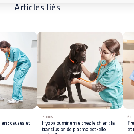
Articles liés
7 mins
6 m
ien : causes et
Hypoalbuminémie chez le chien : la
Fré
transfusion de plasma est-elle
et 