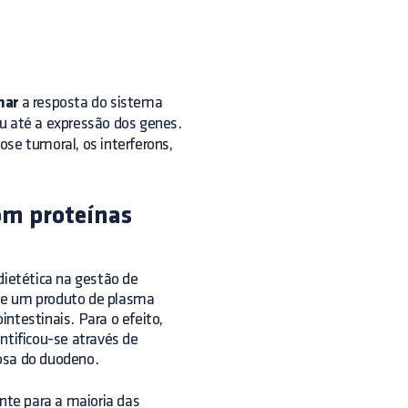
nar
a resposta do sistema
u até a expressão dos genes.
rose tumoral, os interferons,
om proteínas
dietética na gestão de
 de um produto de plasma
ntestinais. Para o efeito,
ntificou-se através de
osa do duodeno.
te para a maioria das