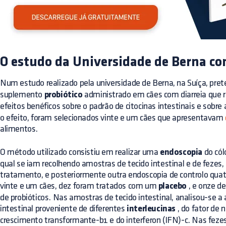
O estudo da Universidade de Berna co
Num estudo realizado pela universidade de Berna, na Suíça, pr
suplemento
probiótico
administrado em cães com diarreia que 
efeitos benéficos sobre o padrão de citocinas intestinais e sobre
o efeito, foram selecionados vinte e um cães que apresentavam
alimentos.
O método utilizado consistiu em realizar uma
endoscopia
do cól
qual se iam recolhendo amostras de tecido intestinal e de fezes, a
tratamento, e posteriormente outra endoscopia de controlo qua
vinte e um cães, dez foram tratados com um
placebo
, e onze d
de probióticos. Nas amostras de tecido intestinal, analisou-se
intestinal proveniente de diferentes
interleucinas
, do fator de 
crescimento transformante-b1 e do interferon (IFN)-c. Nas fezes