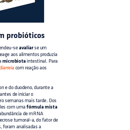
m probióticos
etendeu-se
avaliar
se um
reage aos alimentos produzia
 a
microbiota
intestinal. Para
diarreia
com reação aos
on e do duodeno, durante a
ntes de iniciar o
tro semanas mais tarde. Dos
eles com uma
fórmula mista
 a abundância de mRNA
necrose tumoral-a, do fator de
, foram analisadas a