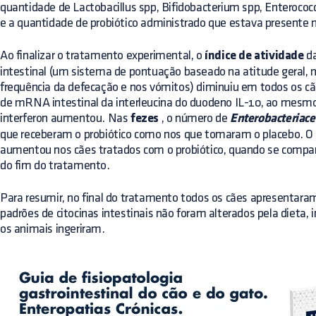
quantidade de Lactobacillus spp, Bifidobacterium spp, Enterococ
e a quantidade de probiótico administrado que estava presente 
Ao finalizar o tratamento experimental, o
índice de atividade
da
intestinal (um sistema de pontuação baseado na atitude geral, n
frequência da defecação e nos vómitos) diminuiu em todos os 
de mRNA intestinal da interleucina do duodeno IL-10, ao me
interferon aumentou. Nas
fezes
, o número de
Enterobacteriac
que receberam o probiótico como nos que tomaram o placebo. O 
aumentou nos cães tratados com o probiótico, quando se compar
do fim do tratamento.
Para resumir, no final do tratamento todos os cães apresentaram
padrões de citocinas intestinais não foram alterados pela diet
os animais ingeriram.