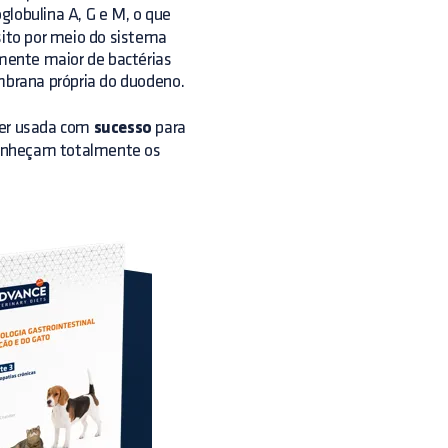
globulina A, G e M, o que
sito por meio do sistema
mente maior de bactérias
rana própria do duodeno.
ser usada com
sucesso
para
 conheçam totalmente os