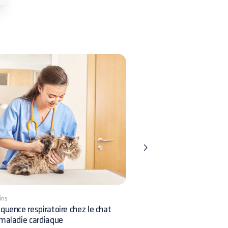
ins
9 mins
quence respiratoire chez le chat
Insémination chez le chien
maladie cardiaque
et comment la pratiquer ?