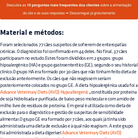
Material e métodos:
Foram selecionados 77 cães suspeitos de sofrerem de enteropatias
crónicas. O diagnóstico foi confirmado em 44 deles. No final, 37 cães
participaram no estudo.Estes foram divididos em 2 grupos: grupo
hipoalergénico (HA) e grupo gastroenterítico (GE), segundo o seu historial
clínico.O grupo HA era formado por 30 cães que não tinham feito dieta de
exclusão anteriormente. Os cães que não reagissem seriam
posteriormente colocados no grupo GE. A dieta hipoalergénica usada foi a
Advance Veterinary Diets (AVD) Hypoallergenic
,
constituída por proteína
de soja hidrolisada e purificada, de baixo peso molecular e com amido de
milho livre de resíduos de proteína. Em geral é utilizada como dieta de
exclusão para o diagnóstico e gestão de suspeitas de sensibilidade
alimentar.O grupo GE era formado por 7 cães, aos quais já tinha sido
administrada uma dieta de exclusão e à qual não reagiram. A este grupo
foi administrada a dieta digerível
Advance Veterinary Diets (AVD)