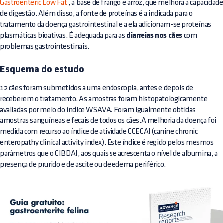
Gastroenteric Low Fat
, à base de frango e arroz, que melhora a capacidade
de digestão. Além disso, a fonte de proteínas é a indicada para o
tratamento da doença gastrointestinal e a ela adicionam-se proteínas
plasmáticas bioativas. É adequada para as
diarreias nos cães
com
problemas gastrointestinais.
Esquema do estudo
12 cães foram submetidos a uma endoscopia, antes e depois de
receberem o tratamento. As amostras foram histopatologicamente
avaliadas por meio do índice WSAVA. Foram igualmente obtidas
amostras sanguíneas e fecais de todos os cães.A melhoria da doença foi
medida com recurso ao índice de atividade CCECAI (canine chronic
enteropathy clinical activity index). Este índice é regido pelos mesmos
parâmetros que o CIBDAI, aos quais se acrescenta o nível de albumina, a
presença de prurido e de ascite ou de edema periférico.