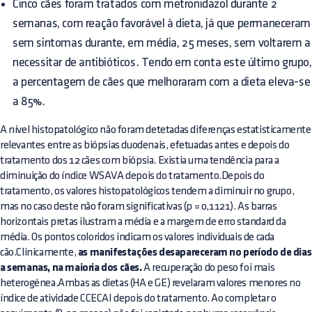
Cinco cães foram tratados com metronidazol durante 2
semanas, com reação favorável à dieta, já que permaneceram
sem sintomas durante, em média, 25 meses, sem voltarem a
necessitar de antibióticos. Tendo em conta este último grupo,
a percentagem de cães que melhoraram com a dieta eleva-se
a 85%.
A nível histopatológico não foram detetadas diferenças estatisticamente
relevantes entre as biópsias duodenais, efetuadas antes e depois do
tratamento dos 12 cães com biópsia. Existia uma tendência para a
diminuição do índice WSAVA depois do tratamento.Depois do
tratamento, os valores histopatológicos tendem a diminuir no grupo,
mas no caso deste não foram significativas (p = 0,1121). As barras
horizontais pretas ilustram a média e a margem de erro standard da
média. Os pontos coloridos indicam os valores individuais de cada
cão.Clinicamente,
as manifestações desapareceram no período de dias
a semanas, na maioria dos cães.
A recuperação do peso foi mais
heterogénea.Ambas as dietas (HA e GE) revelaram valores menores no
índice de atividade CCECAI depois do tratamento. Ao completar o