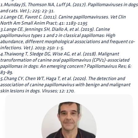
1.Munday JS, Thomson NA, Luff JA. (2017). Papillomaviruses in dogs
and cats. Vet J.; 225: 23-31.
2.Lange CE, Favrot C. (2011). Canine papillomaviruses. Vet Clin
North Am Small Anim Pract; 41: 1183-1195
3.Lange CE, Jennings SH, Diallo A, et al. (2019). Canine
papillomavirus types 1 and 2 in classical papillomas: High
abundance, different morphological associations and frequent co-
infections. Vet J. 2019; 250: 1-5.
4.Thaiwong T, Sledge DG, Wise AG, et al. (2018). Malignant
transformation of canine oral papillomavirus (CPV1)-associated
papillomas in dogs: An emerging concern? Papillomavirus Res; 6:
83-89.
5.Chang CY, Chen WT, Haga T, et al. (2020). The detection and
association of canine papillomavirus with benign and malignant
skin lesions in dogs. Viruses; 12: 170.