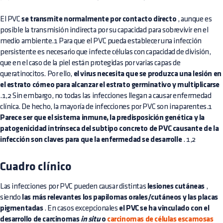
El PVC
se transmite normalmente por contacto directo
, aunque es
posible la transmisión indirecta por su capacidad para sobrevivir en el
medio ambiente.1 Para que el PVC pueda establecer una infección
persistente es necesario que infecte células con capacidad de división,
que en el caso de la piel están protegidas por varias capas de
queratinocitos. Por ello,
el virus necesita que se produzca una lesión en
el estrato córneo para alcanzar el estrato germinativo y multiplicarse
.1,2 Sin embargo, no todas las infecciones llegan a causar enfermedad
clínica. De hecho, la mayoría de infecciones por PVC son inaparentes.1
Parece ser que el sistema inmune, la predisposición genética y la
patogenicidad intrínseca del subtipo concreto de PVC causante de la
infección son claves para que la enfermedad se desarrolle
. 1,2
Cuadro clínico
Las infecciones por PVC pueden causar distintas
lesiones cutáneas
,
siendo
las más relevantes los papilomas orales/cutáneos y las placas
pigmentadas
. En casos excepcionales
el PVC se ha vinculado con el
desarrollo de carcinomas
in situ
o
carcinomas de células escamosas