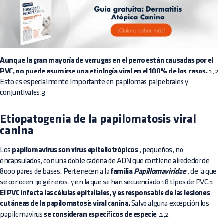
Aunque la gran mayoría de verrugas en el perro están causadas por el
PVC, no puede asumirse una
etiología viral
en el 100% de los casos.
1,2
Esto es especialmente importante en papilomas palpebrales y
conjuntivales.3
Etiopatogenia de la papilomatosis viral
canina
Los
papilomavirus son virus epiteliotrópicos
, pequeños, no
encapsulados, con una doble cadena de ADN que contiene alrededor de
8000 pares de bases. Pertenecen a la
familia
Papillomaviridae
,
de la que
se conocen 30 géneros, y en la que se han secuenciado 18 tipos de PVC.1
El PVC infecta las células epiteliales, y es responsable de las lesiones
cutáneas de la papilomatosis viral canina.
Salvo alguna excepción los
papilomavirus
se consideran específicos de especie
.1,2