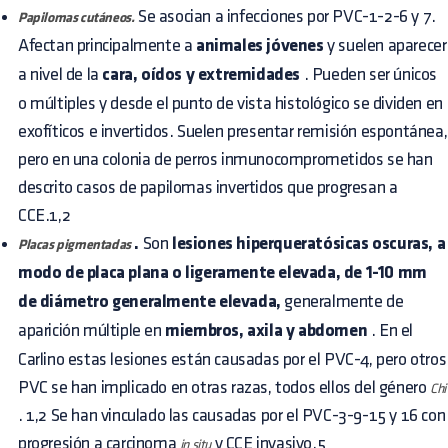
Se asocian a infecciones por PVC-1-2-6 y 7.
Papilomas cutáneos.
Afectan principalmente a
animales jóvenes
y suelen aparecer
a nivel de la
cara, oídos y extremidades
. Pueden ser únicos
o múltiples y desde el punto de vista histológico se dividen en
exofíticos e invertidos. Suelen presentar remisión espontánea,
pero en una colonia de perros inmunocomprometidos se han
descrito casos de papilomas invertidos que progresan a
CCE.1,2
.
Son
lesiones hiperqueratósicas oscuras, a
Placas pigmentadas
modo de placa plana o ligeramente elevada, de 1-10 mm
de diámetro generalmente elevada,
generalmente de
aparición múltiple en
miembros, axila y abdomen
. En el
Carlino estas lesiones están causadas por el PVC-4, pero otros
PVC se han implicado en otras razas, todos ellos del género
Chi
. 1,2 Se han vinculado las causadas por el PVC-3-9-15 y 16 con
progresión a carcinoma
y CCE invasivo.5
in situ