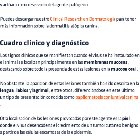
y actúan como reservorio del agente patógeno.
Puedes descargar nuestro
Clinical Research en Dermatología
para tener
más información sobre la dermatitis atópica canina.
Cuadro clínico y diagnóstico
Los signos clínicos que se manifiestan cuando el virus se ha instaurado en
el animal se localizan principalmente en las
membranas mucosas
,
destacando sobre todo la presencia de estas lesiones en la
mucosa oral
.
No obstante, la aparición de estas lesiones también ha sido descrita en la
lengua
,
labios
y
lagrimal
, entre otros, diferenciándose en este último
un tipo de presentación conocida como
papilomatosis conjuntival canina
.
Otra localización de las lesiones provocadas por este agente es la
piel
,
donde el virus desencadena el crecimiento de un tumor cutáneo benigno
a partir de las células escamosas de la epidermis.