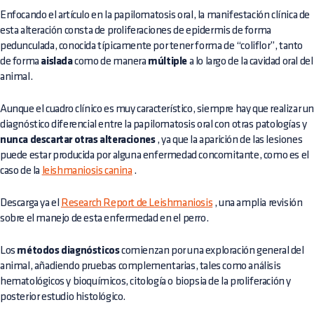
Enfocando el artículo en la papilomatosis oral, la manifestación clínica de
esta alteración consta de proliferaciones de epidermis de forma
pedunculada, conocida típicamente por tener forma de “coliflor”, tanto
de forma
aislada
como de manera
múltiple
a lo largo de la cavidad oral del
animal.
Aunque el cuadro clínico es muy característico, siempre hay que realizar u
diagnóstico diferencial entre la papilomatosis oral con otras patologías y
nunca descartar otras alteraciones
, ya que la aparición de las lesiones
puede estar producida por alguna enfermedad concomitante, como es el
caso de la
leishmaniosis canina
.
Descarga ya el
Research Report de Leishmaniosis
, una amplia revisión
sobre el manejo de esta enfermedad en el perro.
Los
métodos diagnósticos
comienzan por una exploración general del
animal, añadiendo pruebas complementarias, tales como análisis
hematológicos y bioquímicos, citología o biopsia de la proliferación y
posterior estudio histológico.