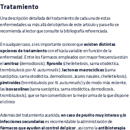
Tratamiento
Una descripción detallada del tratamiento de cada una de estas
enfermedades va más allá del objetivo de este artículo y para ello se
recomienda al lector que consulte la bibliografía referenciada.
En cualquier caso, sí es importante conocer que
existen distintas
opciones de tratamiento
con eficacia variable en función de la
enfermedad. Entre los fármacos empleados con mayor frecuencia están
el
amitraz
(demodicosis),
fipronilo
(cheiletielosis, sarna otodéctica,
trombiculosis por
N. autumnalis
),
lactonas macrocíclicas
(sarna
sarcóptica, sarna otodéctica, demodicosis, ácaros nasales, cheiletielosis),
piretroides
(trombiculosis por
N. autumnalis
) y de modo más reciente,
las
isoxazolinas
(sarna sarcóptica, sarna otodéctica, demodicosis,
trombiculosis), que se han convertido en la mejor arma de la que dispone
el clínico
Además del tratamiento acaricida,
en caso de prurito muy intenso y/o
infecciones secundarias
es recomendable la administración de
fármacos que ayuden al control del picor
, así como la
antibioterapia