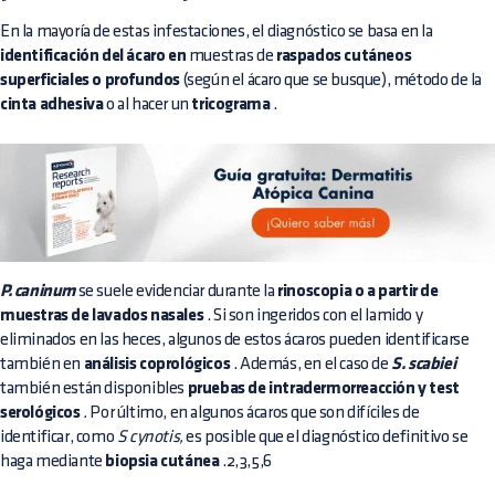
En la mayoría de estas infestaciones, el diagnóstico se basa en la
identificación del ácaro en
muestras de
raspados cutáneos
superficiales o profundos
(según el ácaro que se busque), método de la
cinta adhesiva
o al hacer un
tricograma
.
P. caninum
se suele evidenciar durante la
rinoscopia o a partir de
muestras de lavados nasales
. Si son ingeridos con el lamido y
eliminados en las heces, algunos de estos ácaros pueden identificarse
también en
análisis coprológicos
. Además, en el caso de
S. scabiei
también están disponibles
pruebas de intradermorreacción y test
serológicos
.
Por último, en algunos ácaros que son difíciles de
identificar, como
S cynotis,
es posible que el diagnóstico definitivo se
haga mediante
biopsia cutánea
.2,3,5,6