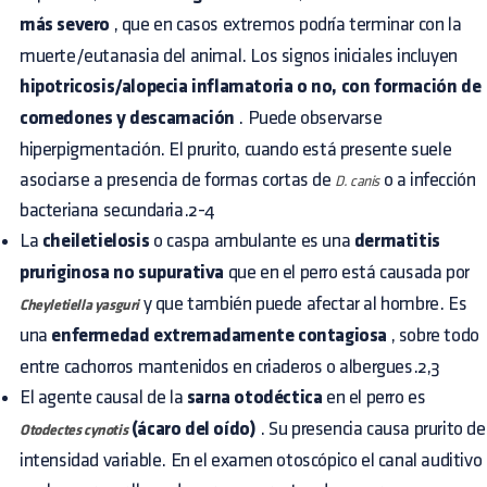
más severo
, que en casos extremos podría terminar con la
muerte/eutanasia del animal. Los signos iniciales incluyen
hipotricosis/alopecia inflamatoria o no, con formación de
comedones y descamación
. Puede observarse
hiperpigmentación. El prurito, cuando está presente suele
asociarse a presencia de formas cortas de
o a infección
D. canis
bacteriana secundaria.2-4
La
cheiletielosis
o caspa ambulante es una
dermatitis
pruriginosa no supurativa
que en el perro está causada por
y que también puede afectar al hombre. Es
Cheyletiella yasguri
una
enfermedad extremadamente contagiosa
, sobre todo
entre cachorros mantenidos en criaderos o albergues.2,3
El agente causal de la
sarna otodéctica
en el perro es
(ácaro del oído)
. Su presencia causa prurito de
Otodectes cynotis
intensidad variable. En el examen otoscópico el canal auditivo