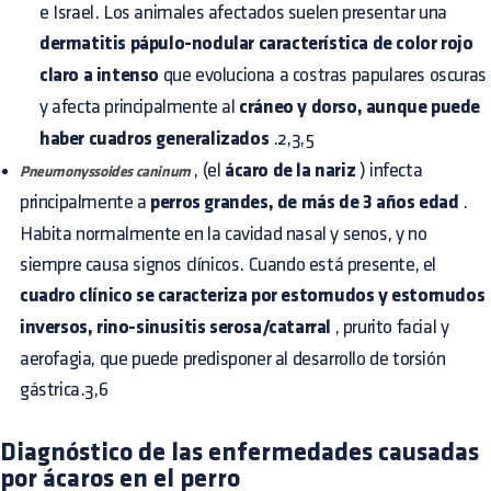
e Israel. Los animales afectados suelen presentar una
dermatitis pápulo-nodular característica de color rojo
claro a intenso
que evoluciona a costras papulares oscuras
y afecta principalmente al
cráneo y dorso, aunque puede
haber cuadros generalizados
.2,3,5
, (el
ácaro de la nariz
) infecta
Pneumonyssoides caninum
principalmente a
perros grandes, de más de 3 años edad
.
Habita normalmente en la cavidad nasal y senos, y no
siempre causa signos clínicos. Cuando está presente, el
cuadro clínico se caracteriza por estornudos y estornudos
inversos, rino-sinusitis serosa/catarral
, prurito facial y
aerofagia, que puede predisponer al desarrollo de torsión
gástrica.3,6
Diagnóstico de las enfermedades causadas
por ácaros en el perro