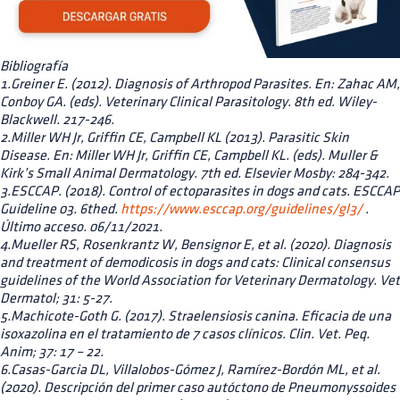
Bibliografía
1.Greiner E. (2012). Diagnosis of Arthropod Parasites. En: Zahac AM,
Conboy GA. (eds). Veterinary Clinical Parasitology. 8th ed. Wiley-
Blackwell. 217-246.
2.Miller WH Jr, Griffin CE, Campbell KL (2013). Parasitic Skin
Disease. En: Miller WH Jr, Griffin CE, Campbell KL. (eds). Muller &
Kirk’s Small Animal Dermatology. 7th ed. Elsevier Mosby: 284-342.
3.ESCCAP. (2018). Control of ectoparasites in dogs and cats. ESCCAP
Guideline 03. 6thed.
https://www.esccap.org/guidelines/gl3/
.
Último acceso. 06/11/2021.
4.Mueller RS, Rosenkrantz W, Bensignor E, et al. (2020). Diagnosis
and treatment of demodicosis in dogs and cats: Clinical consensus
guidelines of the World Association for Veterinary Dermatology. Vet
Dermatol; 31: 5-27.
5.Machicote-Goth G. (2017). Straelensiosis canina. Eficacia de una
isoxazolina en el tratamiento de 7 casos clínicos. Clin. Vet. Peq.
Anim; 37: 17 – 22.
6.Casas-Garcia DL, Villalobos-Gómez J, Ramírez-Bordón ML, et al.
(2020). Descripción del primer caso autóctono de Pneumonyssoides