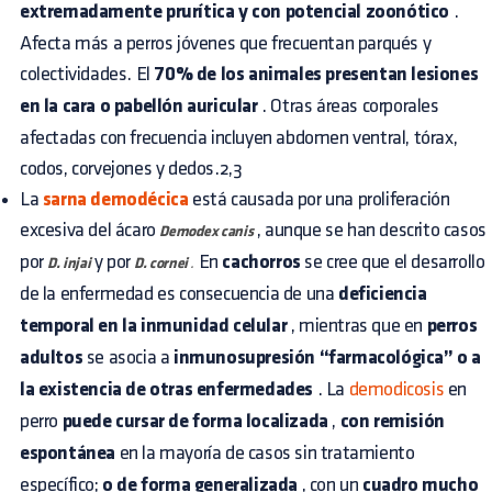
extremadamente prurítica y con potencial zoonótico
.
Afecta más a perros jóvenes que frecuentan parqués y
colectividades. El
70% de los animales presentan lesiones
en la cara o pabellón auricular
. Otras áreas corporales
afectadas con frecuencia incluyen abdomen ventral, tórax,
codos, corvejones y dedos.2,3
La
sarna demodécica
está causada por una proliferación
excesiva del ácaro
, aunque se han descrito casos
Demodex canis
por
y por
En
cachorros
se cree que el desarrollo
D. injai
D. cornei
.
de la enfermedad es consecuencia de una
deficiencia
temporal en la inmunidad celular
, mientras que en
perros
adultos
se asocia a
inmunosupresión “farmacológica” o a
la existencia de otras enfermedades
. La
demodicosis
en
perro
puede cursar de forma localizada
,
con remisión
espontánea
en la mayoría de casos sin tratamiento
específico;
o de forma generalizada
, con un
cuadro mucho