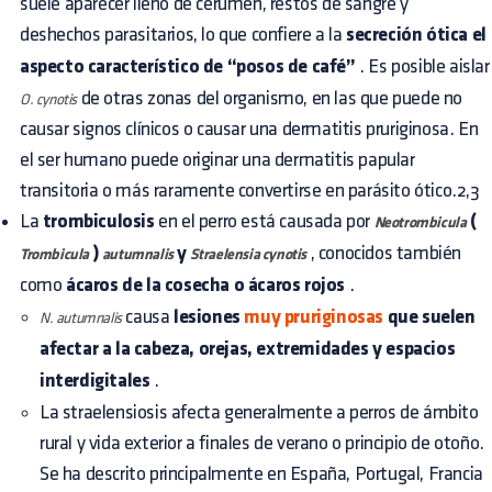
suele aparecer lleno de cerumen, restos de sangre y
deshechos parasitarios, lo que confiere a la
secreción ótica el
aspecto característico de “posos de café”
. Es posible aislar
de otras zonas del organismo, en las que puede no
O. cynotis
causar signos clínicos o causar una dermatitis pruriginosa. En
el ser humano puede originar una dermatitis papular
transitoria o más raramente convertirse en parásito ótico.2,3
La
trombiculosis
en el perro está causada por
(
Neotrombicula
)
y
, conocidos también
Trombicula
autumnalis
Straelensia cynotis
como
ácaros de la cosecha o ácaros rojos
.
causa
lesiones
muy pruriginosas
que suelen
N. autumnalis
afectar a la cabeza, orejas, extremidades y espacios
interdigitales
.
La straelensiosis afecta generalmente a perros de ámbito
rural y vida exterior a finales de verano o principio de otoño.
Se ha descrito principalmente en España, Portugal, Francia