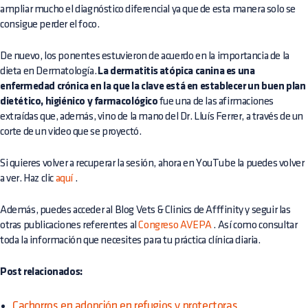
ampliar mucho el diagnóstico diferencial ya que de esta manera solo se
consigue perder el foco.
De nuevo, los ponentes estuvieron de acuerdo en la importancia de la
dieta en Dermatología.
La dermatitis atópica canina es una
enfermedad crónica en la que la clave está en establecer un buen plan
dietético, higiénico y farmacológico
fue una de las afirmaciones
extraídas que, además, vino de la mano del Dr. Lluís Ferrer, a través de un
corte de un video que se proyectó.
Si quieres volver a recuperar la sesión, ahora en YouTube la puedes volver
a ver. Haz clic
aquí
.
Además, puedes acceder al
Blog Vets & Clinics de Afffinity
y seguir las
otras publicaciones referentes al
Congreso AVEPA
. Así como consultar
toda la información que necesites para tu práctica clínica diaria.
Post relacionados:
Cachorros en adopción en refugios y protectoras