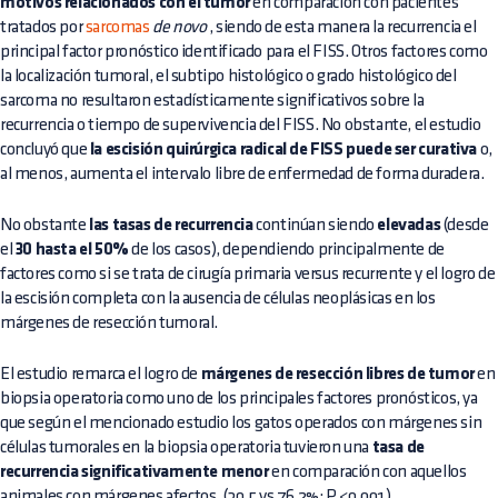
motivos relacionados con el tumor
en comparación con pacientes
tratados por
sarcomas
de novo
, siendo de esta manera la recurrencia el
principal factor pronóstico identificado para el FISS. Otros factores como
la localización tumoral, el subtipo histológico o grado histológico del
sarcoma no resultaron estadísticamente significativos sobre la
recurrencia o tiempo de supervivencia del FISS. No obstante, el estudio
concluyó que
la escisión quirúrgica radical de FISS puede ser curativa
o,
al menos, aumenta el intervalo libre de enfermedad de forma duradera.
No obstante
las tasas de recurrencia
continúan siendo
elevadas
(desde
el
30 hasta el 50%
de los casos), dependiendo principalmente de
factores como si se trata de cirugía primaria versus recurrente y el logro de
la escisión completa con la ausencia de células neoplásicas en los
márgenes de resección tumoral.
El estudio remarca el logro de
márgenes de resección libres de tumor
en
biopsia operatoria como uno de los principales factores pronósticos, ya
que según el mencionado estudio los gatos operados con márgenes sin
células tumorales en la biopsia operatoria tuvieron una
tasa de
recurrencia significativamente menor
en comparación con aquellos
animales con márgenes afectos. (30.5 vs 76.2%; P <0.001).