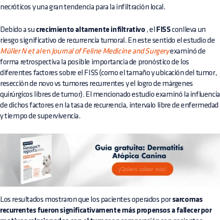
necróticos y una gran tendencia para la infiltración local.
Debido a su
crecimiento altamente infiltrativo
, el
FISS
conlleva un
riesgo significativo de recurrencia tumoral. En este sentido el estudio de
Müller N et al
en
Journal of Feline Medicine and Surgery
examinó de
forma retrospectiva la posible importancia de pronóstico de los
diferentes factores sobre el FISS (como el tamaño y ubicación del tumor,
resección de novo vs tumores recurrentes y el logro de márgenes
quirúrgicos libres de tumor). El mencionado estudio examinó la influencia
de dichos factores en la tasa de recurrencia, intervalo libre de enfermedad
y tiempo de supervivencia.
Los resultados mostraron que los pacientes operados por
sarcomas
recurrentes fueron significativamente más propensos a fallecer por