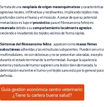
Se trata de una
neoplasia de origen mesenquimatoso
y características
agresivas locales, infiltrativas y recidivantes, implicando tejidos más
profundos como el hueso y el músculo. A pesar de que su potencial
metastásico es bajo el
pronóstico
para el fibrosarcoma felino es
reservado
debido a su
comportamiento localmente agresivo
,
creciendo e invadiendo los tejidos vecinos de forma rápida.
Síntomas del fibrosarcoma felino
: aparecen como
masas firmes
subcutáneas
adheridas a las estructuras subyacentes. Pueden ser uni o
multinodulares, no son dolorosas y no se presentan ulceradas, excepto
durante el estado terminal de la enfermedad. Aunque la apariencia
externa y textura del tumor sugieren una lesión bien demarcada, la
delimitación real entre el tumor y el tejido sano está por lo general poco
definida.