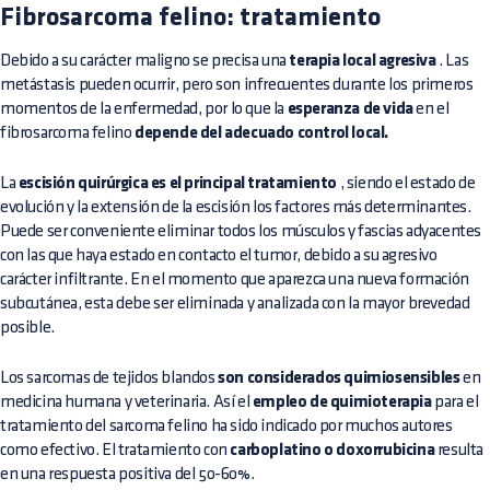
Fibrosarcoma felino: tratamiento
Debido a su carácter maligno se precisa una
terapia local agresiva
. Las
metástasis pueden ocurrir, pero son infrecuentes durante los primeros
momentos de la enfermedad, por lo que la
esperanza de vida
en el
fibrosarcoma felino
depende del adecuado control local.
La
escisión quirúrgica es el principal tratamiento
, siendo el estado de
evolución y la extensión de la escisión los factores más determinantes.
Puede ser conveniente eliminar todos los músculos y fascias adyacentes
con las que haya estado en contacto el tumor, debido a su agresivo
carácter infiltrante. En el momento que aparezca una nueva formación
subcutánea, esta debe ser eliminada y analizada con la mayor brevedad
posible.
Los sarcomas de tejidos blandos
son considerados quimiosensibles
en
medicina humana y veterinaria. Así el
empleo de quimioterapia
para el
tratamiento del sarcoma felino ha sido indicado por muchos autores
como efectivo. El tratamiento con
carboplatino o doxorrubicina
resulta
en una respuesta positiva del 50-60%.