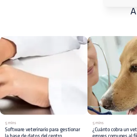
A
5 mins
5 mins
Software veterinario para gestionar
¿Cuánto cobra un vet
la base de datos del centro
errores comunes al fi