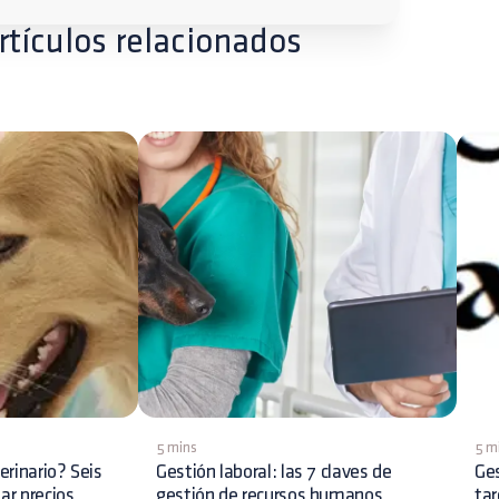
rtículos relacionados
5 mins
5 m
erinario? Seis
Gestión laboral: las 7 claves de
Ges
jar precios
gestión de recursos humanos
tar