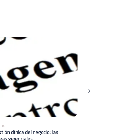
ins
5 mins
tión clínica del negocio: las
El manual de calidad: ¿qué
eas gerenciales
encuestas Net Promoter 