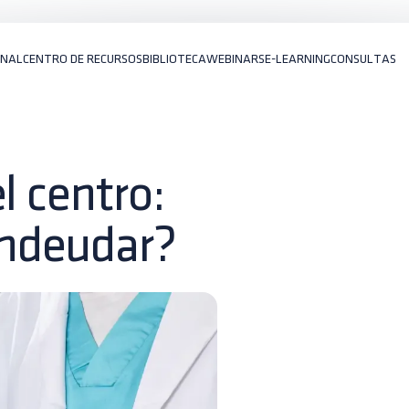
ONAL
CENTRO DE RECURSOS
BIBLIOTECA
WEBINARS
E-LEARNING
CONSULTAS
l centro:
ndeudar?