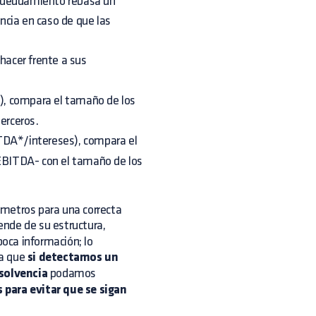
 endeudamiento rebasa un
ncia en caso de que las
 hacer frente a sus
s), compara el tamaño de los
terceros.
DA*/intereses), compara el
 EBITDA- con el tamaño de los
ámetros para una correcta
nde de su estructura,
oca información; lo
a que
si detectamos un
solvencia
podamos
 para evitar que se sigan