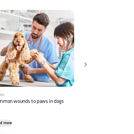
ins
5 mins
mmon wounds to paws in dogs
Arthritis in dogs: pharmaco
treatment of osteoarthriti
d more
Read more