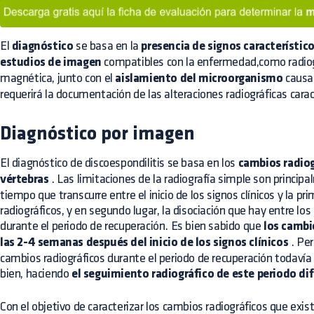
El
diagnóstico
se basa en la
presencia de signos característico
estudios de imagen
compatibles con la enfermedad,como radiogr
magnética, junto con el
aislamiento del microorganismo
causal
requerirá la documentación de las alteraciones radiográficas carac
Diagnóstico por imagen
El diagnóstico de discoespondilitis se basa en los
cambios radiog
vértebras
. Las limitaciones de la radiografía simple son principa
tiempo que transcurre entre el inicio de los signos clínicos y la p
radiográficos, y en segundo lugar, la disociación que hay entre los 
durante el periodo de recuperación. Es bien sabido que
los cambi
las 2-4 semanas después del inicio de los signos clínicos
. Per
cambios radiográficos durante el periodo de recuperación todav
bien, haciendo
el seguimiento radiográfico de este periodo difí
Con el objetivo de caracterizar los cambios radiográficos que exi