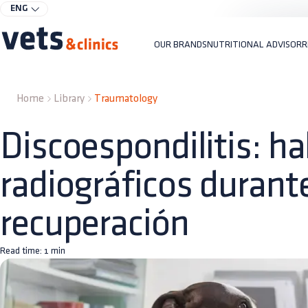
ENG
OUR BRANDS
NUTRITIONAL ADVISOR
R
Home
Library
Traumatology
Discoespondilitis: ha
radiográficos durante
recuperación
Read time:
1
min