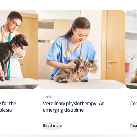
1 min
7 m
 for the
Veterinary physiotherapy: An
Co
plasia
emerging discipline
Read more
Rea