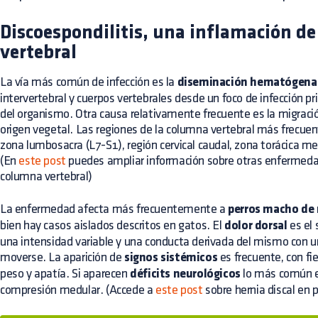
Discoespondilitis, una inflamación d
vertebral
La vía más común de infección es la
diseminación hematógena
intervertebral y cuerpos vertebrales desde un foco de infección pr
del organismo. Otra causa relativamente frecuente es la migraci
origen vegetal. Las regiones de la columna vertebral más frecu
zona lumbosacra (L7-S1), región cervical caudal, zona torácica me
(En
este post
puedes ampliar información sobre otras enfermeda
columna vertebral)
La enfermedad afecta más frecuentemente a
perros macho de 
bien hay casos aislados descritos en gatos. El
dolor dorsal
es el
una intensidad variable y una conducta derivada del mismo con un
moverse. La aparición de
signos sistémicos
es frecuente, con fie
peso y apatía. Si aparecen
déficits neurológicos
lo más común e
compresión medular. (Accede a
este post
sobre hernia discal en p