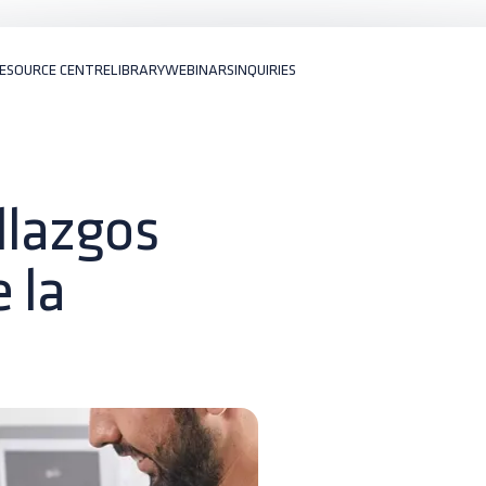
ESOURCE CENTRE
LIBRARY
WEBINARS
INQUIRIES
llazgos
 la