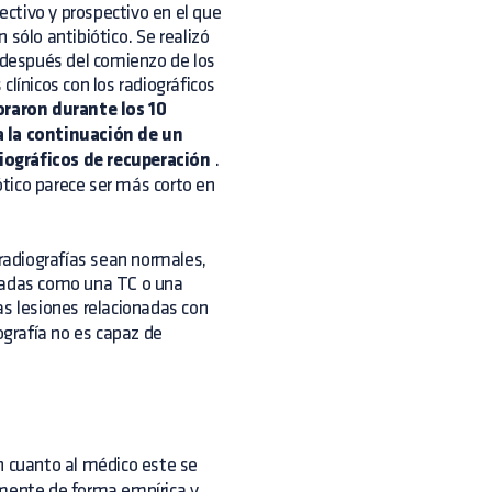
pectivo y prospectivo en el que
 sólo antibiótico. Se realizó
s después del comienzo de los
 clínicos con los radiográficos
oraron durante los 10
a la continuación de un
iográficos de recuperación
.
iótico parece ser más corto en
 radiografías sean normales,
nzadas como una TC o una
as lesiones relacionadas con
ografía no es capaz de
 cuanto al médico este se
lmente de forma empírica y