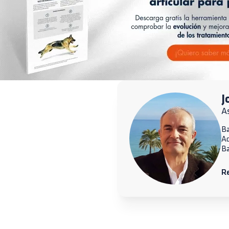
J
A
Ba
A
Ba
R