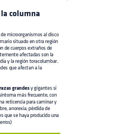
e la columna
de microorganismos al disco
imario situado en otra región
ón de cuerpos extraños de
entemente afectadas son la
dia y la región toracolumbar.
des que afectan a la
razas grandes
y gigantes si
 síntoma más frecuente, con
a reticencia para caminar y
bre, anorexia, pérdida de
s que se haya producido una
erros)