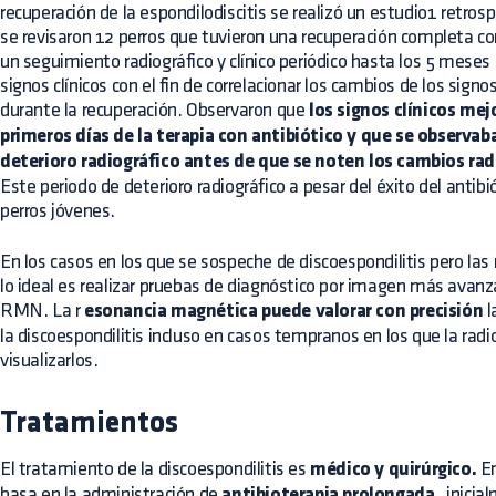
recuperación de la espondilodiscitis se realizó un estudio1 retros
se revisaron 12 perros que tuvieron una recuperación completa con
un seguimiento radiográfico y clínico periódico hasta los 5 mese
signos clínicos con el fin de correlacionar los cambios de los signos
durante la recuperación. Observaron que
los signos clínicos mej
primeros días de la terapia con antibiótico y que se observab
deterioro radiográfico antes de que se noten los cambios rad
Este periodo de deterioro radiográfico a pesar del éxito del antib
perros jóvenes.
En los casos en los que se sospeche de discoespondilitis pero las
lo ideal es realizar pruebas de diagnóstico por imagen más ava
RMN. La r
esonancia magnética puede valorar con precisión
l
la discoespondilitis incluso en casos tempranos en los que la radi
visualizarlos.
Tratamientos
El tratamiento de la discoespondilitis es
médico y quirúrgico.
En
basa en la administración de
antibioterapia prolongada
, inicia