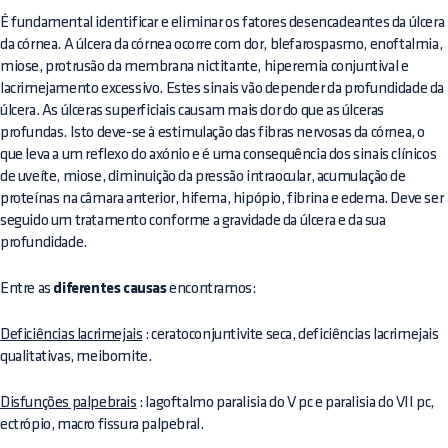
É fundamental identificar e eliminar os fatores desencadeantes da úlcera
da córnea. A úlcera da córnea ocorre com dor, blefarospasmo, enoftalmia,
miose, protrusão da membrana nictitante, hiperemia conjuntival e
lacrimejamento excessivo. Estes sinais vão depender da profundidade da
úlcera. As úlceras superficiais causam mais dor do que as úlceras
profundas. Isto deve-se à estimulação das fibras nervosas da córnea, o
que leva a um reflexo do axónio e é uma consequência dos sinais clínicos
de uveíte, miose, diminuição da pressão intraocular, acumulação de
proteínas na câmara anterior, hifema, hipópio, fibrina e edema. Deve ser
seguido um tratamento conforme a gravidade da úlcera e da sua
profundidade.
Entre as
diferentes causas
encontramos:
Deficiências lacrimejais
: ceratoconjuntivite seca, deficiências lacrimejais
qualitativas, meibomite.
Disfunções palpebrais
: lagoftalmo paralisia do V pc e paralisia do VII pc,
ectrópio, macro fissura palpebral.