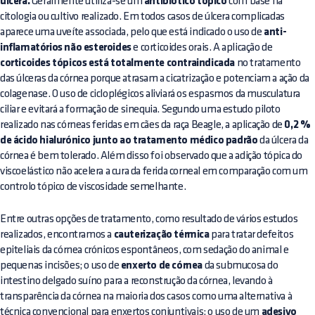
úlcera.
Geralmente utiliza-se um
antibiótico tópico
com base na
citologia ou cultivo realizado. Em todos casos de úlcera complicadas
aparece uma uveíte associada, pelo que está indicado o uso de
anti-
inflamatórios não esteroides
e corticoides orais. A aplicação de
corticoides tópicos está totalmente contraindicada
no tratamento
das úlceras da córnea porque atrasam a cicatrização e potenciam a ação da
colagenase. O uso de cicloplégicos aliviará os espasmos da musculatura
ciliar e evitará a formação de sinequia. Segundo uma estudo piloto
realizado nas córneas feridas em cães da raça Beagle, a aplicação de
0,2 %
de ácido hialurónico junto ao tratamento médico padrão
da úlcera da
córnea é bem tolerado. Além disso foi observado que a adição tópica do
viscoelástico não acelera a cura da ferida corneal em comparação com um
controlo tópico de viscosidade semelhante.
Entre outras opções de tratamento, como resultado de vários estudos
realizados, encontramos a
cauterização térmica
para tratar defeitos
epiteliais da córnea crónicos espontâneos, com sedação do animal e
pequenas incisões; o uso de
enxerto de córnea
da submucosa do
intestino delgado suíno para a reconstrução da córnea, levando à
transparência da córnea na maioria dos casos como uma alternativa à
técnica convencional para enxertos conjuntivais; o uso de um
adesivo