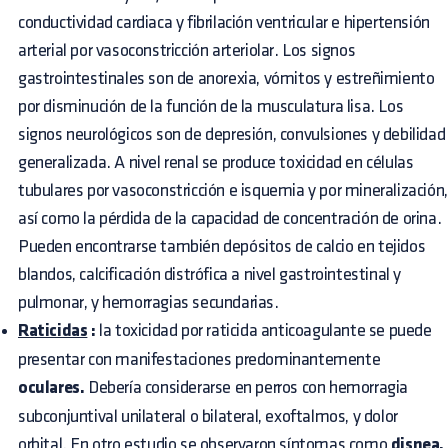
conductividad cardiaca y fibrilación ventricular e hipertensión
arterial por vasoconstricción arteriolar. Los signos
gastrointestinales son de anorexia, vómitos y estreñimiento
por disminución de la función de la musculatura lisa. Los
signos neurológicos son de depresión, convulsiones y debilidad
generalizada. A nivel renal se produce toxicidad en células
tubulares por vasoconstricción e isquemia y por mineralización,
así como la pérdida de la capacidad de concentración de orina.
Pueden encontrarse también depósitos de calcio en tejidos
blandos, calcificación distrófica a nivel gastrointestinal y
pulmonar, y hemorragias secundarias.
Raticidas
:
la toxicidad por raticida anticoagulante se puede
presentar con manifestaciones predominantemente
oculares.
Debería considerarse en perros con hemorragia
subconjuntival unilateral o bilateral, exoftalmos, y dolor
orbital. En otro estudio se observaron síntomas como
disnea,