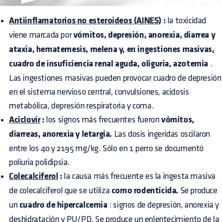
Antiinflamatorios no esteroideos (AINES)
:
la toxicidad
viene marcada por
vómitos, depresión, anorexia, diarrea y
ataxia, hematemesis, melena y, en ingestiones masivas,
cuadro de insuficiencia renal aguda, oliguria, azotemia
.
Las ingestiones masivas pueden provocar cuadro de depresión
en el sistema nervioso central, convulsiones, acidosis
metabólica, depresión respiratoria y coma.
Aciclovir
:
los signos más frecuentes fueron
vómitos,
diarreas, anorexia y letargia.
Las dosis ingeridas oscilaron
entre los 40 y 2195 mg/kg. Sólo en 1 perro se documentó
poliuria polidipsia.
Colecalciferol
:
la causa más frecuente es la ingesta masiva
de colecalciferol que se utiliza
como rodenticida.
Se produce
un
cuadro de hipercalcemia
: signos de depresión, anorexia y
deshidratación y PU/PD. Se produce un enlentecimiento de la