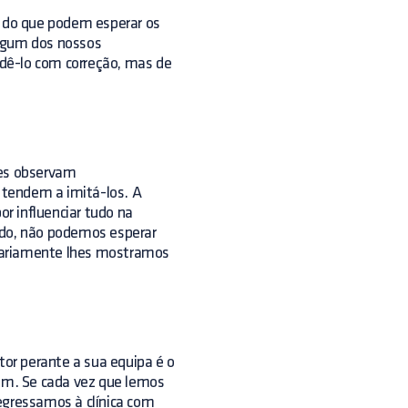
a do que podem esperar os
algum dos nossos
dê-lo com correção, mas de
es observam
 tendem a imitá-los. A
or influenciar tudo na
do, não podemos esperar
iariamente lhes mostramos
or perante a sua equipa é o
hum. Se cada vez que lemos
gressamos à clínica com