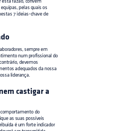
r esta razão, convém
equipas, pelas quais os
estas 7 ideias-chave de
ado
olaboradores, sempre em
timento num profissional do
 contrário, devemos
tamentos adequados da nossa
nossa liderança.
nem castigar a
 o comportamento do
ique as suas possíveis
ibuída é um forte indicador