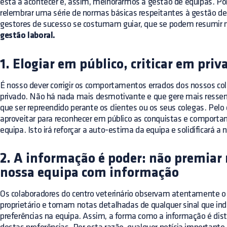
está a acontecer e, assim, melhorarmos a gestão de equipas. Po
relembrar uma série de normas básicas respeitantes à gestão de 
gestores de sucesso se costumam guiar, que se podem resumir n
gestão laboral.
1. Elogiar em público, criticar em priv
É nosso dever corrigir os comportamentos errados dos nossos c
privado. Não há nada mais desmotivante e que gere mais ressen
que ser repreendido perante os clientes ou os seus colegas. Pelo
aproveitar para reconhecer em público as conquistas e compor
equipa. Isto irá reforçar a auto-estima da equipa e solidificará a 
2. A informação é poder: não premiar 
nossa equipa com informação
Os colaboradores do centro veterinário observam atentamente
proprietário e tomam notas detalhadas de qualquer sinal que ind
preferências na equipa. Assim, a forma como a informação é distr