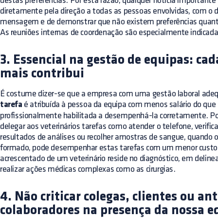
destas preferências. Por esta razão, qualquer notícia importante
diretamente pela direção a todas as pessoas envolvidas, com o du
mensagem e de demonstrar que não existem preferências quanto
As reuniões internas de coordenação são especialmente indicad
3. Essencial na gestão de equipas: ca
mais contribui
É costume dizer-se que a empresa com uma gestão laboral ade
tarefa
é atribuída à pessoa da equipa com menos salário do que é
profissionalmente habilitada a desempenhá-la corretamente. Por
delegar aos veterinários tarefas como atender o telefone, verific
resultados de análises ou recolher amostras de sangue, quando 
formado, pode desempenhar estas tarefas com um menor custo? 
acrescentado de um veterinário reside no diagnóstico, em deline
realizar ações médicas complexas como as cirurgias.
4. Não criticar colegas, clientes ou an
colaboradores na presença da nossa e