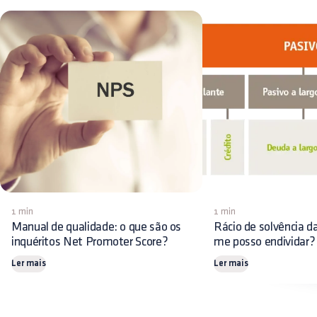
1 min
1 min
Manual de qualidade: o que são os
Rácio de solvência da
inquéritos Net Promoter Score?
me posso endividar?
Ler mais
Ler mais