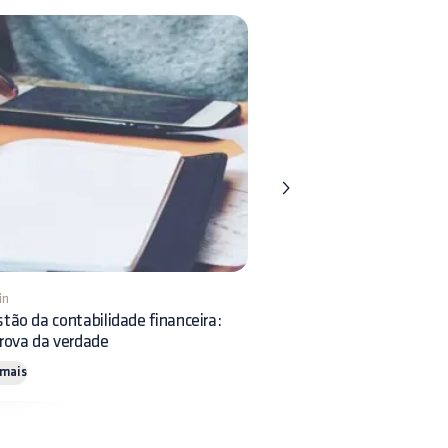
in
1 min
tão da contabilidade financeira:
Gestão da clínica veterinár
rova da verdade
rentabilidade e liquidez
 mais
Ler mais