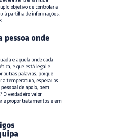
 deverá ser transmitida
plo objetivo de controlar a
 à partilha de informações.
as
da pessoa onde
quada é aquela onde cada
tica, e que está legal e
 outras palavras, porquê
ar a temperatura, esperar os
o pessoal de apoio, bem
O verdadeiro valor
ar e propor tratamentos e em
tigos
quipa