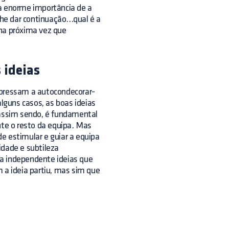
da enorme importância de a
e dar continuação...qual é a
 na próxima vez que
 ideias
apressam a autocondecorar-
guns casos, as boas ideias
assim sendo, é fundamental
nte o resto da equipa. Mas
e estimular e guiar a equipa
idade e subtileza
ma independente ideias que
 a ideia partiu, mas sim que