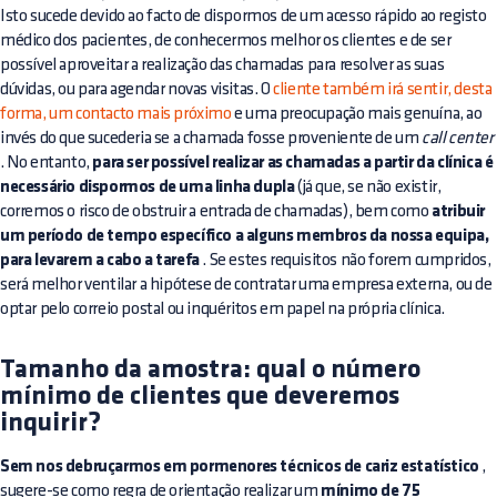
Isto sucede devido ao facto de dispormos de um acesso rápido ao registo
médico dos pacientes, de conhecermos melhor os clientes e de ser
possível aproveitar a realização das chamadas para resolver as suas
dúvidas, ou para agendar novas visitas. O
cliente também irá sentir, desta
forma, um contacto mais próximo
e uma preocupação mais genuína, ao
invés do que sucederia se a chamada fosse proveniente de um
call center
. No entanto,
para ser possível realizar as chamadas a partir da clínica é
necessário dispormos de uma linha dupla
(já que, se não existir,
corremos o risco de obstruir a entrada de chamadas), bem como
atribuir
um período de tempo específico a alguns membros da nossa equipa,
para levarem a cabo a tarefa
. Se estes requisitos não forem cumpridos,
será melhor ventilar a hipótese de contratar uma empresa externa, ou de
optar pelo correio postal ou inquéritos em papel na própria clínica.
Tamanho da amostra: qual o número
mínimo de clientes que deveremos
inquirir?
Sem nos debruçarmos em pormenores técnicos de cariz estatístico
,
sugere-se como regra de orientação realizar um
mínimo de 75