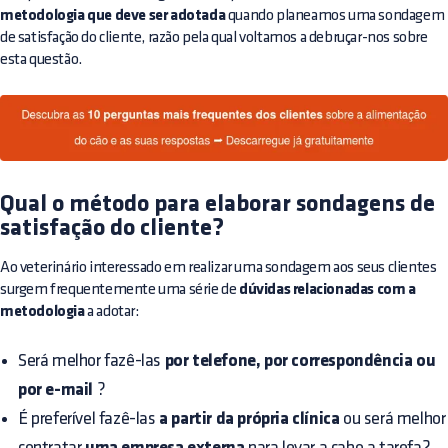
metodologia que deve ser adotada
quando planeamos uma sondagem
de satisfação do cliente, razão pela qual voltamos a debruçar-nos sobre
esta questão.
Qual o método para elaborar sondagens de
satisfação do cliente?
Ao veterinário interessado em realizar uma sondagem aos seus clientes
surgem frequentemente uma série de
dúvidas relacionadas com a
metodologia
a adotar:
Será melhor fazê-las
por telefone, por correspondência ou
por e-mail
?
É preferível fazê-las
a partir da própria clínica
ou será melhor
contratar
para levar a cabo a tarefa?