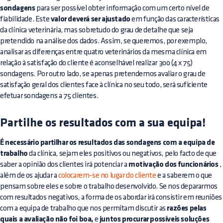
sondagens
para ser possível obter informação com um certo nível de
fiabilidade. Este
valor deverá ser ajustado
em função das características
da clínica veterinária, mas sobretudo do grau de detalhe que seja
pretendido na análise dos dados. Assim, se queremos, por exemplo,
analisar as diferenças entre quatro veterinários da mesma clínica em
relação à satisfação do cliente é aconselhável realizar 300 (4 x 75)
sondagens. Por outro lado, se apenas pretendemos avaliar o grau de
satisfação geral dos clientes face à clínica no seu todo, será suficiente
efetuar sondagens a 75 clientes.
Partilhe os resultados com a sua equipa!
É necessário partilhar os resultados das sondagens com a equipa de
trabalho
da clínica, sejam eles positivos ou negativos, pelo facto de que
saber a opinião dos clientes irá potenciar a
motivação dos funcionários
,
além de os ajudar a
colocarem-se no lugar do cliente
e a saberem o que
pensam sobre eles e sobre o trabalho desenvolvido. Se nos depararmos
com resultados negativos, a forma de os abordar irá consistir em reuniões
com a equipa de trabalho que nos permitam discutir as
razões pelas
quais a avaliação não foi boa,
e
juntos procurar possíveis soluções