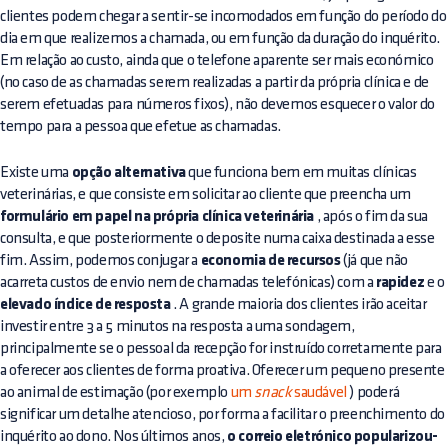
clientes podem chegar a sentir-se incomodados em função do período do
dia em que realizemos a chamada, ou em função da duração do inquérito.
Em relação ao custo, ainda que o telefone aparente ser mais económico
(no caso de as chamadas serem realizadas a partir da própria clínica e de
serem efetuadas para números fixos), não devemos esquecer o valor do
tempo para a pessoa que efetue as chamadas.
Existe uma
opção alternativa
que funciona bem em muitas clínicas
veterinárias, e que consiste em solicitar ao cliente que preencha um
formulário em papel na própria clínica veterinária
, após o fim da sua
consulta, e que posteriormente o deposite numa caixa destinada a esse
fim. Assim, podemos conjugar a
economia de recursos
(já que não
acarreta custos de envio nem de chamadas telefónicas) com a
rapidez
e o
elevado índice de resposta
. A grande maioria dos clientes irão aceitar
investir entre 3 a 5 minutos na resposta a uma sondagem,
principalmente se o
pessoal da recepção
for instruído corretamente para
a oferecer aos clientes de forma proativa. Oferecer um pequeno presente
ao animal de estimação (por exemplo
um
snack
saudável
) poderá
significar um detalhe atencioso, por forma a facilitar o preenchimento do
inquérito ao dono. Nos últimos anos,
o correio eletrónico popularizou-