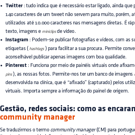
Twitter
: tudo indica que é necessário estar ligado, ainda que 
140 caracteres de um tweet não servem para muito, porém, 
utilizados até 10.000 caracteres nas mensagens diretas. É rápi
texto, imagens e
de vídeo.
miniclips
Instagram
: Podem-se publicar fotografias e vídeos, com as 
etiquetas (
) para facilitar a sua procura. Permite conve
hashtags
aconselhável publicar apenas imagens com boa qualidade.
Pinterest
: Funciona por meio de painéis virtuais onde afixamo
), as nossas fotos. Permite-nos ter um banco de imagens
pins
desenvolvida na clínica, que é “afixado” (capturado) pelos util
virtuais. Importa sempre a informação do painel de origem.
Gestão, redes sociais: como as encara
community manager
Se traduzirmos o termo
community manager
(CM) para portuguê