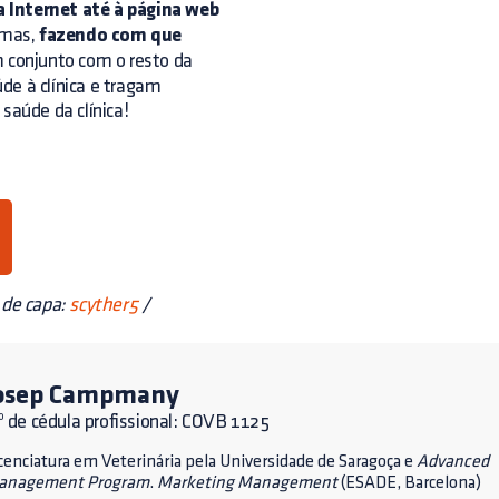
a Internet até à página web
smas,
fazendo com que
m conjunto com o resto da
de à clínica e tragam
saúde da clínica!
 de capa:
scyther5
/
osep Campmany
 de cédula profissional: COVB 1125
cenciatura em Veterinária pela Universidade de Saragoça e
Advanced
anagement Program
.
Marketing Management
(ESADE, Barcelona)