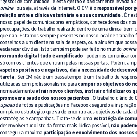
“gestor de comunidade” e esta gestão é basicamente levada a c
online
, ou seja, através da Internet. O CM é o
responsável por g
relação entre a clínica veterinária e a sua comunidade
. É nes
nosso papel de comunicadores empáticos, conhecedores dos noss
preocupações, do trabalho realizado dentro de uma clínica, bem 
que não. Estamos sempre presentes no nosso local de trabalho físi
conselhos a um cliente na sala de espera, ou a alguém que poss
esclarecer dúvidas. Isto também pode ser feito no mundo
online
no mundo digital tudo é amplificado
: podemos comunicar com
só com os clientes que entram pelas nossas portas. Porém, ampl
aspetos positivos e negativos, daí a necessidade de desenvo
tarefa
. Ser CM não é um passatempo, é um trabalho de respons
utilizadas com profissionalismo para
cumprir os objetivos do n
nomeadamente
atrair novos clientes, instruir e fidelizar os 
promover a saúde dos nossos pacientes
. O trabalho diário do
upload
de fotos e publicações no Facebook segundo a inspiração 
um plano estratégico que vá de encontro aos objetivos de cada cl
estratégias e campanhas. Trata-se de uma
estratégia de com
desenvolver tudo isto da forma mais lúdica possível,
não podemo
conseguir a máxima
participação e envolvimento dos nossos 