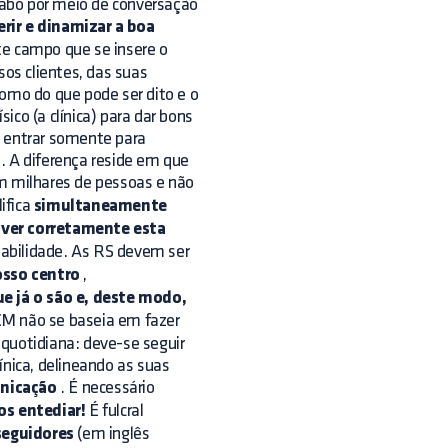
abo por meio de conversação
erir e dinamizar a boa
te campo que se insere o
os clientes, das suas
como do que pode ser dito e o
co (a clínica) para dar bons
a entrar somente para
. A diferença reside em que
 milhares de pessoas e não
ifica
simultaneamente
lver corretamente esta
abilidade. As RS devem ser
osso centro
,
que já o são e, deste modo,
 CM não se baseia em fazer
quotidiana: deve-se seguir
ínica, delineando as suas
unicação
. É necessário
s entediar!
É fulcral
seguidores
(em inglês