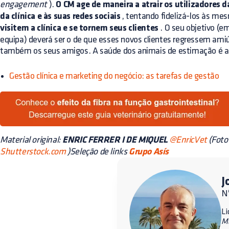
engagement
).
O CM age de maneira a atrair os utilizadores d
da clínica e às suas redes sociais
, tentando fidelizá-los às me
visitem a clínica e se tornem seus clientes
. O seu objetivo (e
equipa) deverá ser o de que esses novos clientes regressem amiú
também os seus amigos. A saúde dos
animais
de estimação é a 
Gestão clínica e marketing do negócio: as tarefas de gestão
Material original:
ENRIC FERRER I DE MIQUEL
@EnricVet
(Foto
Shutterstock.com
)Seleção de links
Grupo Asís
J
Nº
Li
M