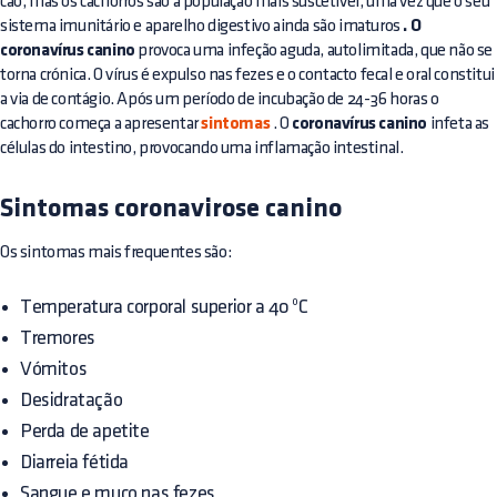
cão, mas os cachorros são a população mais suscetível, uma vez que o seu
sistema imunitário e aparelho digestivo ainda são imaturos
. O
coronavírus canino
provoca uma infeção aguda, autolimitada, que não se
torna crónica. O vírus é expulso nas fezes e o contacto fecal e oral constitui
a via de contágio. Após um período de incubação de 24-36 horas o
cachorro começa a apresentar
sintomas
. O
coronavírus canino
infeta as
células do intestino, provocando uma inflamação intestinal.
Sintomas coronavirose canino
Os sintomas mais frequentes são:
Temperatura corporal superior a 40 ºC
Tremores
Vómitos
Desidratação
Perda de apetite
Diarreia fétida
Sangue e muco nas fezes