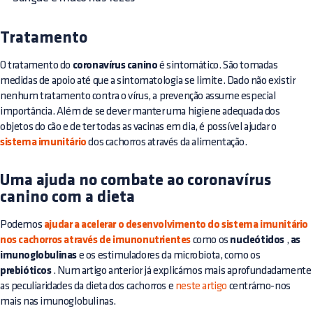
Tratamento
O tratamento do
coronavírus canino
é sintomático. São tomadas
medidas de apoio até que a sintomatologia se limite. Dado não existir
nenhum tratamento contra o vírus, a prevenção assume especial
importância. Além de se dever manter uma higiene adequada dos
objetos do cão e de ter todas as vacinas em dia, é possível ajudar o
sistema imunitário
dos cachorros através da alimentação.
Uma ajuda no combate ao coronavírus
canino com a dieta
Podemos
ajudar a acelerar o desenvolvimento do sistema imunitário
nos cachorros através de imunonutrientes
como os
nucleótidos
,
as
imunoglobulinas
e os estimuladores da microbiota, como os
prebióticos
. Num
artigo anterior
já explicámos mais aprofundadamente
as peculiaridades da dieta dos cachorros e
neste artigo
centrámo-nos
mais nas imunoglobulinas.