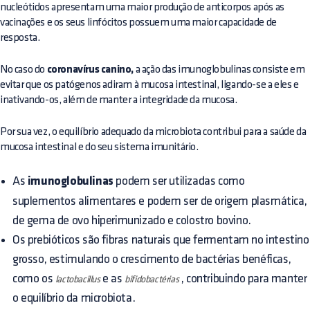
nucleótidos apresentam uma maior produção de anticorpos após as
vacinações e os seus linfócitos possuem uma maior capacidade de
resposta.
No caso do
coronavírus canino,
a ação das imunoglobulinas consiste em
evitar que os patógenos adiram à mucosa intestinal, ligando-se a eles e
inativando-os, além de manter a integridade da mucosa.
Por sua vez, o equilíbrio adequado da microbiota contribui para a saúde da
mucosa intestinal e do seu sistema imunitário.
As
imunoglobulinas
podem ser utilizadas como
suplementos alimentares e podem ser de origem plasmática,
de gema de ovo hiperimunizado e colostro bovino.
Os prebióticos são fibras naturais que fermentam no intestino
grosso, estimulando o crescimento de bactérias benéficas,
como os
e as
, contribuindo para manter
lactobacillus
bifidobactérias
o equilíbrio da microbiota.