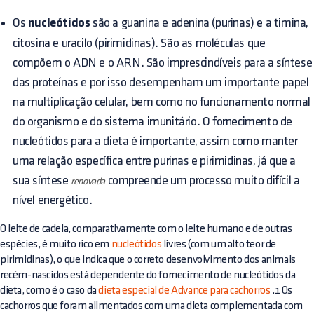
Os
nucleótidos
são a guanina e adenina (purinas) e a timina,
citosina e uracilo (pirimidinas). São as moléculas que
compõem o ADN e o ARN. São imprescindíveis para a síntese
das proteínas e por isso desempenham um importante papel
na multiplicação celular, bem como no funcionamento normal
do organismo e do sistema imunitário. O fornecimento de
nucleótidos para a dieta é importante, assim como manter
uma relação específica entre purinas e pirimidinas, já que a
sua síntese
compreende um processo muito difícil a
renovada
nível energético.​
O leite de cadela, comparativamente com o leite humano e de outras
espécies, é muito rico em
nucleótidos
livres (com um alto teor de
pirimidinas), o que indica que o correto desenvolvimento dos animais
recém-nascidos está dependente do fornecimento de nucleótidos da
dieta, como é o caso da
dieta especial de Advance para cachorros
.1 Os
cachorros que foram alimentados com uma dieta complementada com