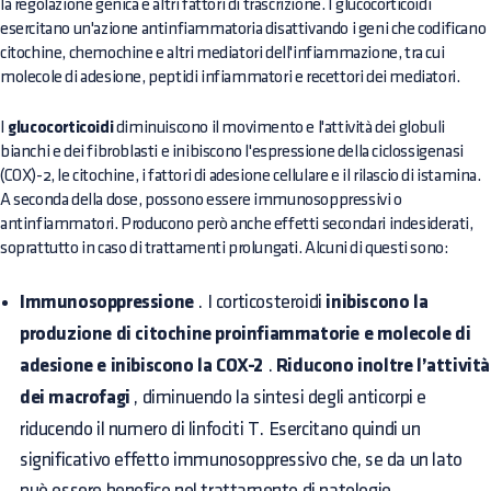
la regolazione genica e altri fattori di trascrizione. I glucocorticoidi
esercitano un'azione antinfiammatoria disattivando i geni che codificano
citochine, chemochine e altri mediatori dell'infiammazione, tra cui
molecole di adesione, peptidi infiammatori e recettori dei mediatori.
I
glucocorticoidi
diminuiscono il movimento e l'attività dei globuli
bianchi e dei fibroblasti e inibiscono l'espressione della ciclossigenasi
(COX)-2, le citochine, i fattori di adesione cellulare e il rilascio di istamina.
A seconda della dose, possono essere immunosoppressivi o
antinfiammatori. Producono però anche effetti secondari indesiderati,
soprattutto in caso di trattamenti prolungati. Alcuni di questi sono:
Immunosoppressione
. I corticosteroidi
inibiscono la
produzione di citochine proinfiammatorie e molecole di
adesione e inibiscono la COX-2
.
Riducono inoltre l’attività
dei macrofagi
, diminuendo la sintesi degli anticorpi e
riducendo il numero di linfociti T. Esercitano quindi un
significativo effetto immunosoppressivo che, se da un lato
può essere benefico nel trattamento di patologie