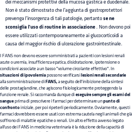
dei meccanismi protettivi della mucosa gastrica e duodenale.
Non è stato dimostrato che l'aggiunta di gastroprotettori
prevenga l'insorgenza di tali patologie, pertanto
se ne
sconsiglia l'uso di routine in associazione
. Non devono poi
essere utilizzati contemporaneamente ai glucocorticoidi a
causa del maggior rischio di ulcerazione gastrointestinale.
I FANS non devono essere somministrati a pazienti con lesioni renali
acute o uremia, insufficienza epatica, disidratazione, ipotensione o
condizioni associate a un basso "volume circolante effettivo". In
situazioni di ipovolemia
possono verificarsi
lesioni renali secondarie
alla somministrazione di
FANS,
a seguito dell'inibizione della sintesi
delle prostaglandine, che agiscono fisiologicamente proteggendo la
funzione renale. Si raccomanda dunque di
eseguire sempre gli esami del
sangue
prima di prescrivere i farmaci per determinare un
punto di
confronto
iniziale, per poi ripeterli periodicamente. Ovviamente, questi
farmaci dovrebbero essere usati con estrema cautela negli animali che già
soffrono di malattie epatiche o renali. Un altro effetto avverso legato
all'uso dei FANS in medicina veterinaria è la riduzione della capacità di