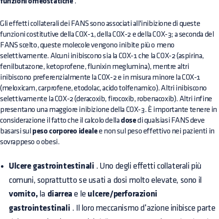
funzioni omeostatiche
.
Gli effetti collaterali dei FANS sono associati all'inibizione di queste
funzioni costitutive della COX-1, della COX-2 e della COX-3; a seconda del
FANS scelto, queste molecole vengono inibite più o meno
selettivamente. Alcuni inibiscono sia la COX-1 che la COX-2 (aspirina,
fenilbutazone, ketoprofene, flunixin meglumina), mentre altri
inibiscono preferenzialmente la COX-2 e in misura minore la COX-1
(meloxicam, carprofene, etodolac, acido tolfenamico). Altri inibiscono
selettivamente la COX-2 (deracoxib, firocoxib, robenacoxib). Altri infine
presentano una maggiore inibizione della COX-3. È importante tenere in
considerazione il fatto che il calcolo della
dose
di qualsiasi FANS deve
basarsi sul
peso corporeo ideale
e non sul peso effettivo nei pazienti in
sovrappeso o obesi.
Ulcere gastrointestinali
. Uno degli effetti collaterali più
comuni, soprattutto se usati a dosi molto elevate, sono il
vomito,
la
diarrea
e le
ulcere/perforazioni
gastrointestinali
. Il loro meccanismo d'azione inibisce parte