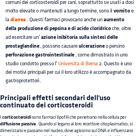
comuni dei corticosteroidi per cani, soprattutto se usati a dosi
molto elevate o mantenuti a lungo termine, sono il
vomito
e
la
diarrea
. Questi farmaci provocano anche un
aumento
della produzione di pepsina e di acido cloridrico
che, oltre
ad esercitare un'
azione inibitoria sulla sintesi delle
prostaglandine
, possono causare
ulcerazione
o persino
perforazione gastrointestinale
, come dimostrato in uno
studio condotto presso l'
Università di Berna
2. Questo è uno
dei motivi principali per cui il loro utilizzo è accompagnato da
gastroprotettori.
Principali effetti secondari dell'uso
continuato dei corticosteroidi
I
corticosteroidi
sono farmaci lipofili che penetrano nella cellula per
diffusione passiva
. Quando si legano al loro recettore citoplasmatico, si
dimerizzano e passano nel nucleo, dove agiscono sul DNA e influenzano