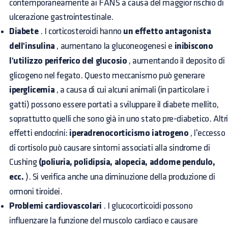
contemporaneamente ai FANS a causa del maggior rischio di
ulcerazione gastrointestinale.
Diabete
. I corticosteroidi hanno
un effetto antagonista
dell'insulina
, aumentano la gluconeogenesi e
inibiscono
l'utilizzo periferico del glucosio
, aumentando il deposito di
glicogeno nel fegato. Questo meccanismo può generare
iperglicemia
, a causa di cui alcuni animali (in particolare i
gatti) possono essere portati a sviluppare il diabete mellito,
soprattutto quelli che sono già in uno stato pre-diabetico. Altr
effetti endocrini:
iperadrenocorticismo iatrogeno
, l'eccesso
di cortisolo può causare sintomi associati alla sindrome di
Cushing
(poliuria, polidipsia, alopecia, addome pendulo,
ecc.
). Si verifica anche una diminuzione della produzione di
ormoni tiroidei.
Problemi cardiovascolari
. I glucocorticoidi possono
influenzare la funzione del muscolo cardiaco e causare