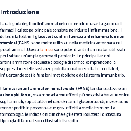
Introduzione
La categoria degli
antinfiammatori
comprende una vasta gamma di
farmaci il cui scopo principale consiste nel ridurre l'infiammazione, il
dolore e la febbre. I
glucocorticoidi
e i
farmaci antinfiammatori non
steroidei
(FANS) sono molto utilizzati nella medicina veterinaria dei
piccoli animali. Questi
farmaci
sono potenti antinfiammatori utilizzati
per trattare un'ampia gamma di patologie. Le principali azioni
antinfiammatorie di queste tipologie di farmaci comprendono la
soppressione delle sostanze proinfiammatorie e di altri mediatori,
influenzando così le funzioni metaboliche e del sistema immunitario.
I
farmaci antinfiammatori non steroidei (FANS)
tendono ad avere un'
azione più forte
, ma anche ad avere effetti più negativi a breve termine
sugli animali, soprattutto nel caso dei cani. I glucocorticoidi, invece, sono
meno specifici e possono avere gravi effetti a medio termine. La
farmacologia, le indicazioni cliniche e gli effetti collaterali di ciascuna
tipologia di farmaci sono illustrati di seguito.