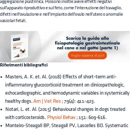
aggregazione piastrinica. Possono inoltre avere effetti negativi
sull'apparato riproduttivo e sul feto, come l'interruzione del travaglio,
difetti nell'ovulazione e nell'impianto dell'ovulo nell'utero o anomalie
vascolari fetali.
Riferimenti bibliografici
Masters, A. K. et. Al. (2018) Effects of short-term anti-
inflammatory glucocorticoid treatment on clinicopathologic,
echocardiographic, and hemodynamic variables in systemically
healthy dogs.
Am J Vet Res
; 79(4): 411-423.
Notari, L. et. Al. (2015) Behavioural changes in dogs treated
with corticosteroids.
Physiol Behav
; 151: 609-616.
Monteiro-Steagall BP, Steagall PV, Lascelles BD. Systematic