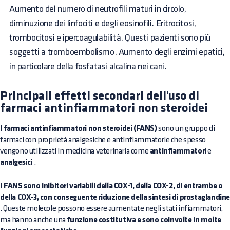
Aumento del numero di neutrofili maturi in circolo,
diminuzione dei linfociti e degli eosinofili. Eritrocitosi,
trombocitosi e ipercoagulabilità. Questi pazienti sono più
soggetti a tromboembolismo. Aumento degli enzimi epatici,
in particolare della fosfatasi alcalina nei cani.
Principali effetti secondari dell'uso di
farmaci antinfiammatori non steroidei
I
farmaci antinfiammatori non steroidei (FANS)
sono un gruppo di
farmaci con proprietà analgesiche e antinfiammatorie che spesso
vengono utilizzati in medicina veterinaria come
antinfiammatori
e
analgesici
.
I
FANS sono inibitori variabili della COX-1, della COX-2, di entrambe o
della COX-3, con conseguente riduzione della sintesi di prostaglandin
. Queste molecole possono essere aumentate negli stati infiammatori,
ma hanno anche una
funzione costitutiva e sono coinvolte in molte