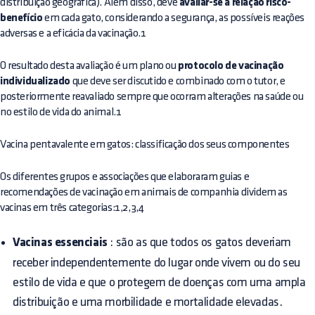
distribuição geográfica). Além disso, deve
avaliar-se a relação risco-
benefício
em cada gato, considerando a segurança, as possíveis reações
adversas e a eficácia da vacinação.1
O resultado desta avaliação é um plano ou
protocolo de vacinação
individualizado
que deve ser discutido e combinado com o tutor, e
posteriormente reavaliado sempre que ocorram alterações na saúde ou
no estilo de vida do animal.1
Vacina pentavalente em gatos: classificação dos seus componentes
Os diferentes grupos e associações que elaboraram guias e
recomendações de vacinação em animais de companhia dividem as
vacinas em três categorias:1,2,3,4
Vacinas essenciais
: são as que todos os gatos deveriam
receber independentemente do lugar onde vivem ou do seu
estilo de vida e que o protegem de doenças com uma ampla
distribuição e uma morbilidade e mortalidade elevadas.