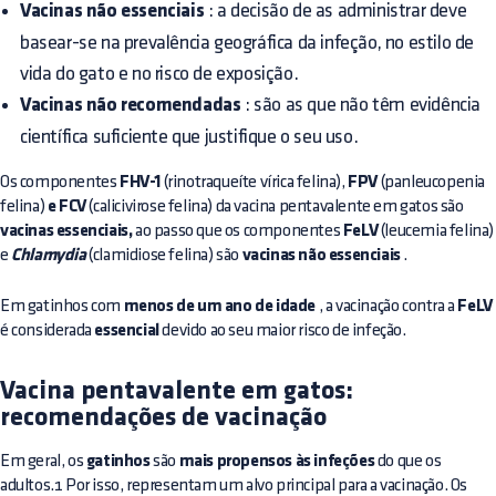
Vacinas não essenciais
: a decisão de as administrar deve
basear-se na prevalência geográfica da infeção, no estilo de
vida do gato e no risco de exposição.
Vacinas não recomendadas
: são as que não têm evidência
científica suficiente que justifique o seu uso.
Os componentes
FHV-1
(rinotraqueíte vírica felina),
FPV
(panleucopenia
felina)
e FCV
(calicivirose felina) da vacina pentavalente em gatos são
vacinas essenciais,
ao passo que os componentes
FeLV
(leucemia felina)
e
Chlamydia
(clamidiose felina) são
vacinas não essenciais
.
Em gatinhos com
menos de um ano de idade
, a vacinação contra a
FeLV
é considerada
essencial
devido ao seu maior risco de infeção.
Vacina pentavalente em gatos:
recomendações de vacinação
Em geral, os
gatinhos
são
mais propensos às infeções
do que os
adultos.1 Por isso, representam um alvo principal para a vacinação. Os