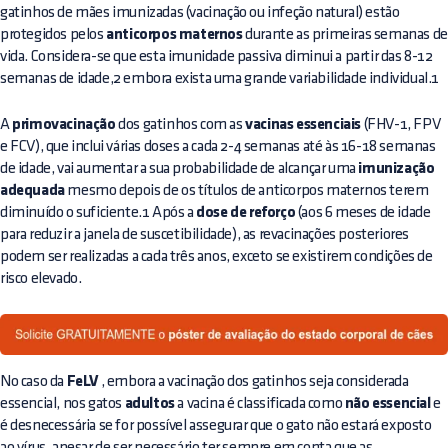
gatinhos de mães imunizadas (vacinação ou infeção natural) estão
protegidos pelos
anticorpos maternos
durante as primeiras semanas de
vida. Considera-se que esta imunidade passiva diminui a partir das 8-12
semanas de idade,2 embora exista uma grande variabilidade individual.1
A
primovacinação
dos gatinhos com as
vacinas essenciais
(FHV-1, FPV
e FCV), que inclui várias doses a cada 2-4 semanas até às 16-18 semanas
de idade, vai aumentar a sua probabilidade de alcançar uma
imunização
adequada
mesmo depois de os títulos de anticorpos maternos terem
diminuído o suficiente.1 Após a
dose de reforço
(aos 6 meses de idade
para reduzir a janela de suscetibilidade), as revacinações posteriores
podem ser realizadas a cada três anos, exceto se existirem condições de
risco elevado.
No caso da
FeLV
, embora a vacinação dos gatinhos seja considerada
essencial, nos gatos
adultos
a vacina é classificada como
não essencial
e
é desnecessária se for possível assegurar que o gato não estará exposto
ao vírus, apesar de ser necessário ter sempre em conta que as