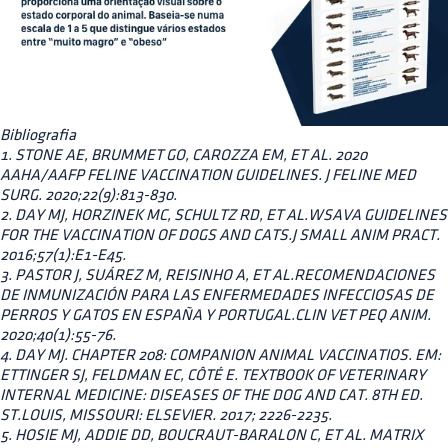
Bibliografia
1. STONE AE, BRUMMET GO, CAROZZA EM, ET AL. 2020
AAHA/AAFP FELINE VACCINATION GUIDELINES. J FELINE MED
SURG. 2020;22(9):813-830.
2. DAY MJ, HORZINEK MC, SCHULTZ RD, ET AL.WSAVA GUIDELINES
FOR THE VACCINATION OF DOGS AND CATS.J SMALL ANIM PRACT.
2016;57(1):E1-E45.
3. PASTOR J, SUÁREZ M, REISINHO A, ET AL.RECOMENDACIONES
DE INMUNIZACIÓN PARA LAS ENFERMEDADES INFECCIOSAS DE
PERROS Y GATOS EN ESPAÑA Y PORTUGAL.CLIN VET PEQ ANIM.
2020;40(1):55-76.
4. DAY MJ. CHAPTER 208: COMPANION ANIMAL VACCINATIOS. EM:
ETTINGER SJ, FELDMAN EC, CÔTÉ E. TEXTBOOK OF VETERINARY
INTERNAL MEDICINE: DISEASES OF THE DOG AND CAT. 8TH ED.
ST.LOUIS, MISSOURI: ELSEVIER. 2017; 2226-2235.
5. HOSIE MJ, ADDIE DD, BOUCRAUT-BARALON C, ET AL. MATRIX