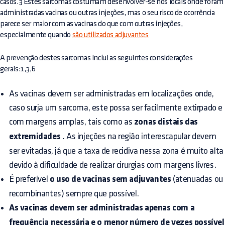
casos.3 Estes sarcomas costumam desenvolver-se nos locais onde foram
administradas vacinas ou outras injeções, mas o seu risco de ocorrência
parece ser maior com as vacinas do que com outras injeções,
especialmente quando
são utilizados adjuvantes
A prevenção destes sarcomas inclui as seguintes considerações
gerais:1,3,6
As vacinas devem ser administradas em localizações onde,
caso surja um sarcoma, este possa ser facilmente extirpado e
com margens amplas, tais como as
zonas distais das
extremidades
. As injeções na região interescapular devem
ser evitadas, já que a taxa de recidiva nessa zona é muito alta
devido à dificuldade de realizar cirurgias com margens livres.
É preferível
o uso de vacinas sem adjuvantes
(atenuadas ou
recombinantes) sempre que possível.
As vacinas devem ser administradas apenas com a
frequência necessária e o menor número de vezes possível