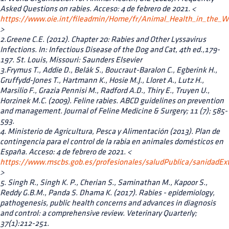
Asked Questions on rabies. Acceso: 4 de febrero de 2021. <
https://www.oie.int/fileadmin/Home/fr/Animal_Health_in_the_W
>
2.Greene C.E. (2012). Chapter 20: Rabies and Other Lyssavirus
Infections. In: Infectious Disease of the Dog and Cat, 4th ed.,179-
197. St. Louis, Missouri: Saunders Elsevier
3.Frymus T., Addie D., Belák S., Boucraut-Baralon C., Egberink H.,
Gruffydd-Jones T., Hartmann K., Hosie M.J., Lloret A., Lutz H.,
Marsilio F., Grazia Pennisi M., Radford A.D., Thiry E., Truyen U.,
Horzinek M.C. (2009). Feline rabies. ABCD guidelines on prevention
and management. Journal of Feline Medicine & Surgery; 11 (7); 585-
593.
4. Ministerio de Agricultura, Pesca y Alimentación (2013). Plan de
contingencia para el control de la rabia en animales domésticos en
España. Acceso: 4 de febrero de 2021. <
https://www.mscbs.gob.es/profesionales/saludPublica/sanidadExt
>
5. Singh R., Singh K. P., Cherian S., Saminathan M., Kapoor S.,
Reddy G.B.M., Panda S. Dhama K. (2017). Rabies - epidemiology,
pathogenesis, public health concerns and advances in diagnosis
and control: a comprehensive review. Veterinary Quarterly;
37(1):212-251.