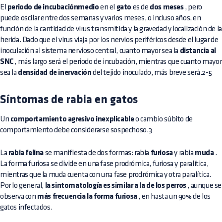
El
periodo de incubaciónmedio
en el
gato
es de
dos meses
, pero
puede oscilar entre dos semanas y varios meses, o incluso años, en
función de la cantidad de virus transmitida y la gravedad y localización de la
herida. Dado que el virus viaja por los nervios periféricos desde el lugar de
inoculación al sistema nervioso central, cuanto mayor sea la
distancia al
SNC
, más largo será el periodo de incubación, mientras que cuanto mayor
sea la
densidad de inervación
del tejido inoculado, más breve será.2-5
Síntomas de rabia en gatos
Un
comportamiento agresivo inexplicable
o cambio súbito de
comportamiento debe considerarse sospechoso.3
La
rabia felina
se manifiesta de dos formas: rabia
furiosa
y rabia
muda
.
La forma furiosa se divide en una fase prodrómica, furiosa y paralítica,
mientras que la muda cuenta con una fase prodrómica y otra paralítica.
Por lo general,
la sintomatología es similar a la de los perros
, aunque se
observa con
más frecuencia la forma furiosa
, en hasta un 90% de los
gatos infectados.