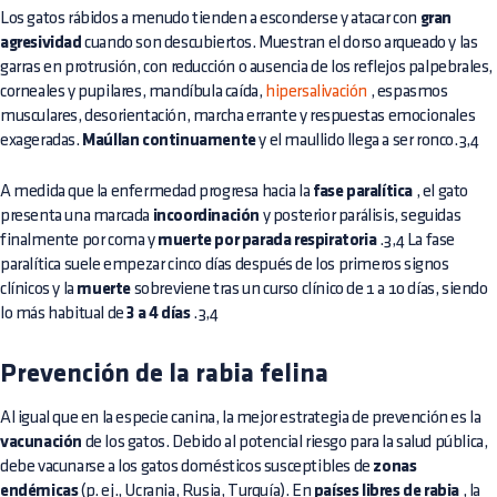
Los gatos rábidos a menudo tienden a esconderse y atacar con
gran
agresividad
cuando son descubiertos. Muestran el dorso arqueado y las
garras en protrusión, con reducción o ausencia de los reflejos palpebrales,
corneales y pupilares, mandíbula caída,
hipersalivación
, espasmos
musculares, desorientación, marcha errante y respuestas emocionales
exageradas.
Maúllan continuamente
y el maullido llega a ser ronco.3,4
A medida que la enfermedad progresa hacia la
fase paralítica
, el gato
presenta una marcada
incoordinación
y posterior parálisis, seguidas
finalmente por coma y
muerte por parada respiratoria
.3,4 La fase
paralítica suele empezar cinco días después de los primeros signos
clínicos y la
muerte
sobreviene tras un curso clínico de 1 a 10 días, siendo
lo más habitual de
3 a 4 días
.3,4
Prevención de la rabia felina
Al igual que en la especie canina, la mejor estrategia de prevención es la
vacunación
de los gatos. Debido al potencial riesgo para la salud pública,
debe vacunarse a los gatos domésticos susceptibles de
zonas
endémicas
(p. ej., Ucrania, Rusia, Turquía). En
países libres de rabia
, la