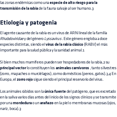
las zonas endémicas como una
especie de alto riesgo para la
transmisión de la rabia
de la fauna salvaje al ser humano.3
Etiología y patogenia
El agente causante de la rabia es un virus de ARN lineal de la familia
Rhabdoviridae
y del género
Lyssavirus
. Este género engloba a doce
especies distintas, siendo el
virus de la rabia clásico
(RABV) el más
importante para la salud pública y la sanidad animal.1
Si bien muchos mamíferos pueden ser hospedadores de la rabia,2 su
principal vector
lo constituyen los
animales carnívoros
, tanto silvestres
(zorro, mapaches o murciélagos), como domésticos (perros, gatos).3,4 En
Europa, el
zorro rojo
sigue siendo el principal reservorio del virus.
Los animales rábidos son la
única fuente
del patógeno, que es excretado
en la saliva varios días antes del inicio de los signos clínicos y se transmite
por una
mordedura
o un
arañazo
en la piel o membranas mucosas (ojos,
nariz, boca).3