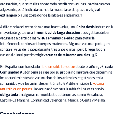
vacunación, que se realiza sobre todo mediante vacunas inactivadas con
adyuvante, está indicada cuando la mascota se desplaza o
viaja al
extranjero
o a una zona donde la rabia es endémica.3
A diferencia del resto de vacunas inactivadas, una
única dosis
induce en la
mayoría de gatos una
inmunidad de larga duración
. Los gatitos deben
vacunarse a partir de las
12-16 semanas de edad
para evitar la
interferencia con los anticuerpos maternos. Algunas vacunas protegen
contra el virus de la rabia durante tres años o más, pero la legislación
nacional o local puede exigir
vacunas de refuerzo anuales
. 3,6
En España, que ha estado
libre de rabia terrestre
desde el año 1978,
cada
Comunidad Autónoma
se rige por su
propia normativa
que determina
los requerimientos de vacunación de los animales registrados en la
comunidad y de los animales en tránsito.6 A diferencia de la
vacuna
antirrábica en perros
, la vacunación contra la rabia felina es tan solo
obligatoria
en algunas comunidades autónomas, como Andalucía,
Castilla-La Mancha, Comunidad Valenciana, Murcia, o Ceuta y Melilla.