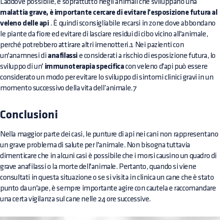
Laddove possibile, e soprattutto negli animali che sviluppano una
malattia grave, è importante cercare di evitare l'esposizione futura al
veleno delle api
. È quindi sconsigliabile recarsi in zone dove abbondano
le piante da fiore ed evitare di lasciare residui di cibo vicino all'animale,
perché potrebbero attirare altri imenotteri.1 Nei pazienti con
un'anamnesi di
anafilassi
e considerati a rischio di esposizione futura, lo
sviluppo di un'
immunoterapia specifica
con veleno d'api può essere
considerato un modo per evitare lo sviluppo di sintomi clinici gravi in un
momento successivo della vita dell’animale.7
Conclusioni
Nella maggior parte dei casi, le punture di api nei cani non rappresentano
un grave problema di salute per l'animale. Non bisogna tuttavia
dimenticare che in alcuni casi è possibile che i morsi causino un quadro di
grave anafilassi o la morte dell'animale. Pertanto, quando si viene
consultati in questa situazione o se si visita in clinica un cane che è stato
punto da un'ape, è sempre importante agire con cautela e raccomandare
una certa vigilanza sul cane nelle 24 ore successive.