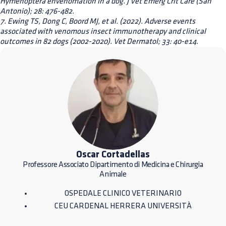
Hymenoptera envenomation in a dog. J Vet Emerg Crit Care (San
Antonio); 28: 476-482.
7. Ewing TS, Dong C, Boord MJ, et al. (2022). Adverse events
associated with venomous insect immunotherapy and clinical
outcomes in 82 dogs (2002-2020). Vet Dermatol; 33: 40-e14.
Oscar Cortadellas
Professore Associato Dipartimento di Medicina e Chirurgia
Animale
OSPEDALE CLINICO VETERINARIO
CEU CARDENAL HERRERA UNIVERSITÀ