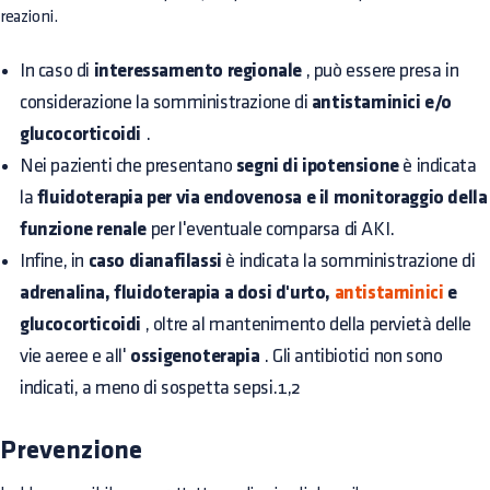
reazioni.
In caso di
interessamento regionale
, può essere presa in
considerazione la somministrazione di
antistaminici e/o
glucocorticoidi
.
Nei pazienti che presentano
segni di ipotensione
è indicata
la
fluidoterapia per via endovenosa e il monitoraggio della
funzione renale
per l'eventuale comparsa di AKI.
Infine, in
caso dianafilassi
è indicata la somministrazione di
adrenalina, fluidoterapia a dosi d'urto,
antistaminici
e
glucocorticoidi
, oltre al mantenimento della pervietà delle
vie aeree e all'
ossigenoterapia
. Gli antibiotici non sono
indicati, a meno di sospetta sepsi.1,2
Prevenzione