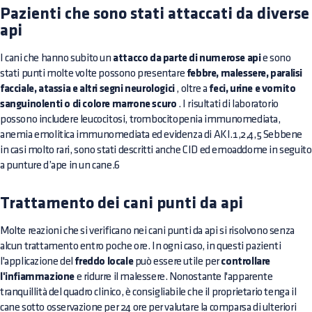
Pazienti che sono stati attaccati da diverse
api
I cani che hanno subito un
attacco da parte di numerose api
e sono
stati punti molte volte possono presentare
febbre, malessere, paralisi
facciale, atassia e altri segni neurologici
, oltre a
feci, urine e vomito
sanguinolenti o di colore marrone scuro
. I risultati di laboratorio
possono includere leucocitosi, trombocitopenia immunomediata,
anemia emolitica immunomediata ed evidenza di AKI.1,2,4,5 Sebbene
in casi molto rari, sono stati descritti anche CID ed emoaddome in seguito
a punture d’ape in un cane.6
Trattamento dei cani punti da api
Molte reazioni che si verificano nei cani punti da api si risolvono senza
alcun trattamento entro poche ore. In ogni caso, in questi pazienti
l'applicazione del
freddo locale
può essere utile per
controllare
l'infiammazione
e ridurre il malessere. Nonostante l'apparente
tranquillità del quadro clinico, è consigliabile che il proprietario tenga il
cane sotto osservazione per 24 ore per valutare la comparsa di ulteriori