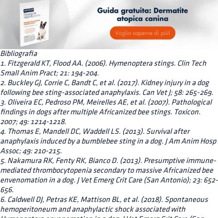
Bibliografia
1. Fitzgerald KT, Flood AA. (2006). Hymenoptera stings. Clin Tech
Small Anim Pract; 21: 194-204.
2. Buckley GJ, Corrie C, Bandt C, et al. (2017). Kidney injury in a dog
following bee sting-associated anaphylaxis. Can Vet J; 58: 265-269.
3. Oliveira EC, Pedroso PM, Meirelles AE, et al. (2007). Pathological
findings in dogs after multiple Africanized bee stings. Toxicon.
2007; 49: 1214-1218.
4. Thomas E, Mandell DC, Waddell LS. (2013). Survival after
anaphylaxis induced by a bumblebee sting in a dog. J Am Anim Hosp
Assoc; 49: 210-215.
5. Nakamura RK, Fenty RK, Bianco D. (2013). Presumptive immune-
mediated thrombocytopenia secondary to massive Africanized bee
envenomation in a dog. J Vet Emerg Crit Care (San Antonio); 23: 652-
656.
6. Caldwell DJ, Petras KE, Mattison BL, et al. (2018). Spontaneous
hemoperitoneum and anaphylactic shock associated with