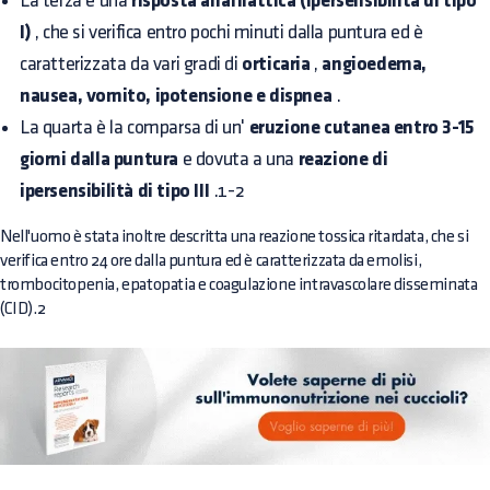
La terza è una
risposta anafilattica (ipersensibilità di tipo
I)
, che si verifica entro pochi minuti dalla puntura ed è
caratterizzata da vari gradi di
orticaria
,
angioedema,
nausea, vomito, ipotensione e dispnea
.
La quarta è la comparsa di un'
eruzione cutanea entro 3-15
giorni dalla puntura
e dovuta a una
reazione di
ipersensibilità di tipo III
.1-2
Nell'uomo è stata inoltre descritta una reazione tossica ritardata, che si
verifica entro 24 ore dalla puntura ed è caratterizzata da emolisi,
trombocitopenia, epatopatia e coagulazione intravascolare disseminata
(CID).2