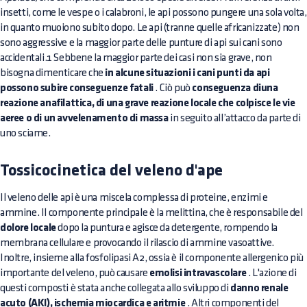
insetti, come le vespe o i calabroni, le api possono pungere una sola volta,
in quanto muoiono subito dopo. Le api (tranne quelle africanizzate) non
sono aggressive e la maggior parte delle punture di api sui cani sono
accidentali.1 Sebbene la maggior parte dei casi non sia grave, non
bisogna dimenticare che
in alcune situazioni i cani punti da api
possono subire conseguenze fatali
. Ciò può
conseguenza diuna
reazione anafilattica, di una grave reazione locale che colpisce le vie
aeree o di un avvelenamento di massa
in seguito all’attacco da parte di
uno sciame.
Tossicocinetica del veleno d'ape
Il veleno delle api è una miscela complessa di proteine, enzimi e
ammine. Il componente principale è la melittina, che è responsabile del
dolore locale
dopo la puntura e agisce da detergente, rompendo la
membrana cellulare e provocando il rilascio di ammine vasoattive.
Inoltre, insieme alla fosfolipasi A2, ossia è il componente allergenico più
importante del veleno, può causare
emolisi intravascolare
. L'azione di
questi composti è stata anche collegata allo sviluppo di
danno renale
acuto (AKI), ischemia miocardica e aritmie
. Altri componenti del