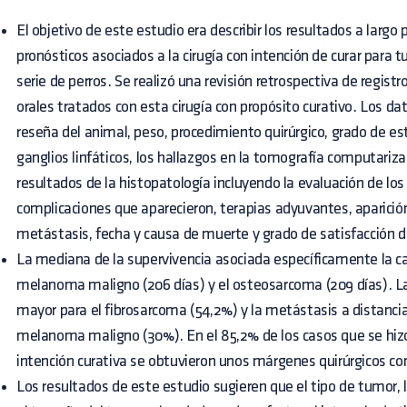
El objetivo de este estudio era describir los resultados a largo 
pronósticos asociados a la cirugía con intención de curar para 
serie de perros. Se realizó una revisión retrospectiva de regist
orales tratados con esta cirugía con propósito curativo. Los da
reseña del animal, peso, procedimiento quirúrgico, grado de es
ganglios linfáticos, los hallazgos en la tomografía computari
resultados de la histopatología incluyendo la evaluación de lo
complicaciones que aparecieron, terapias adyuvantes, aparición 
metástasis, fecha y causa de muerte y grado de satisfacción de
La mediana de la supervivencia asociada específicamente la c
melanoma maligno (206 días) y el osteosarcoma (209 días). La 
mayor para el fibrosarcoma (54,2%) y la metástasis a distancia
melanoma maligno (30%). En el 85,2% de los casos que se hizo 
intención curativa se obtuvieron unos márgenes quirúrgicos c
Los resultados de este estudio sugieren que el tipo de tumor, l