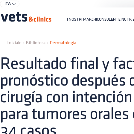
ITA
I NOSTRI MARCHI
CONSULENTE NUTRI
Iniziale
Biblioteca
Dermatologia
Resultado final y fac
pronóstico después 
cirugía con intención
para tumores orales 
34 casos