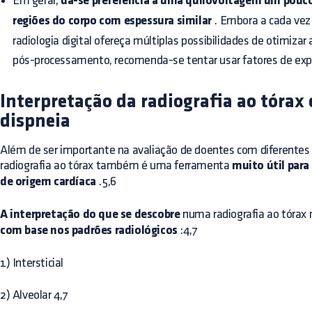
Em geral,
dá-se preferência a uma quilovoltagem um pouco
regiões do corpo com espessura similar
. Embora a cada vez 
radiologia digital ofereça múltiplas possibilidades de otimiza
pós-processamento, recomenda-se tentar usar fatores de ex
Interpretação da radiografia ao tórax
dispneia
Além de ser importante na avaliação de doentes com diferentes p
radiografia ao tórax também é uma ferramenta
muito útil para 
de origem cardíaca
.5,6
A interpretação do que se descobre
numa radiografia ao tórax
com base nos padrões radiológicos
:4,7
1) Intersticial
2) Alveolar 4,7