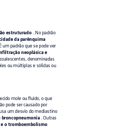
não estruturado
. No padrão
cidade da parênquima
É um padrão que se pode ver
filtração neoplásica e
s coalescentes, denominadas
s ou múltiplas e sólidas ou
ecido mole ou fluido, o que
ão pode ser causado por
sa um desvio do mediastino
ou broncopneumonia
. Outras
a e o tromboembolismo