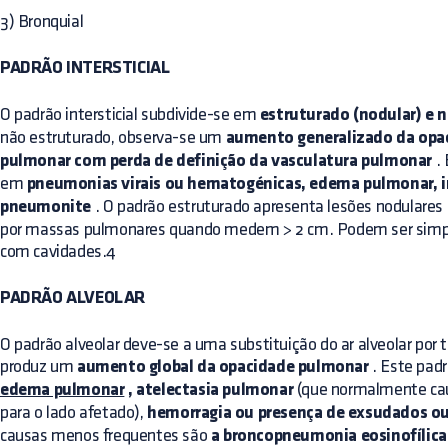
3) Bronquial
PADRÃO INTERSTICIAL
O padrão intersticial subdivide-se em
estruturado (nodular) e 
não estruturado, observa-se um
aumento generalizado da opa
pulmonar com perda de definição da vasculatura pulmonar
. 
em
pneumonias virais ou hematogénicas, edema pulmonar, in
pneumonite
. O padrão estruturado apresenta lesões nodulare
por massas pulmonares quando medem > 2 cm. Podem ser simple
com cavidades.4
PADRÃO ALVEOLAR
O padrão alveolar deve-se a uma substituição do ar alveolar por t
produz um
aumento global da opacidade pulmonar
. Este padr
edema pulmonar
, atelectasia pulmonar
(que normalmente cau
para o lado afetado),
hemorragia ou presença de exsudados 
causas menos frequentes são
a broncopneumonia eosinofílic