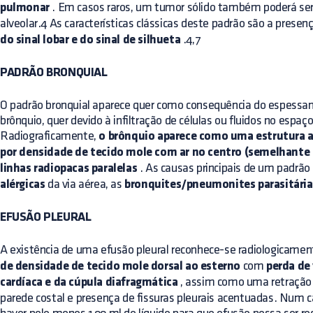
pulmonar
. Em casos raros, um tumor sólido também poderá se
alveolar.4 As características clássicas deste padrão são a presen
do sinal lobar e do sinal de silhueta
.4,7
PADRÃO BRONQUIAL
O padrão bronquial aparece quer como consequência do espess
brônquio, quer devido à infiltração de células ou fluidos no espa
Radiograficamente,
o brônquio aparece como uma estrutura 
por densidade de tecido mole com ar no centro (semelhante
linhas radiopacas paralelas
. As causas principais de um padrão
alérgicas
da via aérea, as
bronquites/pneumonites parasitárias
EFUSÃO PLEURAL
A existência de uma efusão pleural reconhece-se radiologicam
de densidade de tecido mole dorsal ao esterno
com
perda de 
cardíaca e da cúpula diafragmática
, assim como uma retração 
parede costal e presença de fissuras pleurais acentuadas. Num