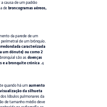
r a causa de um padrão
ça de
broncogramas aéreos,
amento da parede de um
ço perimetral de um brônquio.
arredondada caracterizada
 a um dónute) ou como 2
 bronquial são as
doenças
 e a bronquite crónica
.4
ente quando há um
aumento
visualização da silhueta
dos lóbulos pulmonares da
 cão de tamanho médio deve