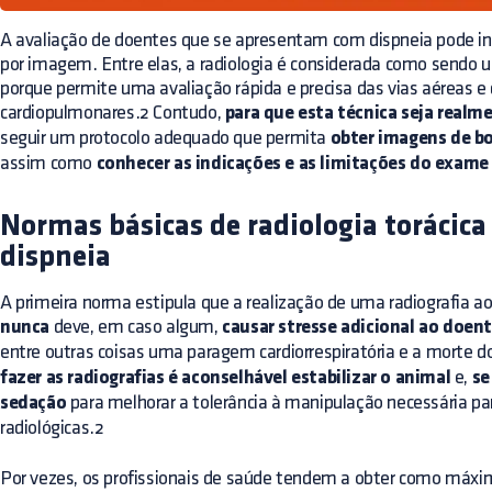
A avaliação de doentes que se apresentam com dispneia pode incl
por imagem. Entre elas, a radiologia é considerada como sendo
porque permite uma avaliação rápida e precisa das vias aéreas e
cardiopulmonares.2 Contudo,
para que esta técnica seja realme
seguir um protocolo adequado que permita
obter imagens de bo
assim como
conhecer as indicações e as limitações do exame
Normas básicas de radiologia torácic
dispneia
A primeira norma estipula que a realização de uma radiografia a
nunca
deve, em caso algum,
causar stresse adicional ao doen
entre outras coisas uma paragem cardiorrespiratória e a morte d
fazer as radiografias é aconselhável estabilizar o animal
e,
se
sedação
para melhorar a tolerância à manipulação necessária pa
radiológicas.2
Por vezes, os profissionais de saúde tendem a obter como má