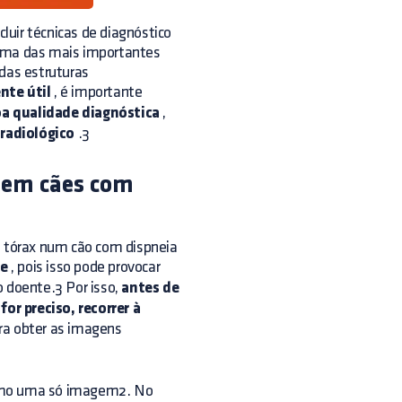
uir técnicas de diagnóstico
 uma das mais importantes
 das estruturas
nte útil
, é importante
a qualidade diagnóstica
,
 radiológico
.3
a em cães com
o tórax num cão com dispneia
te
, pois isso pode provocar
o doente.3 Por isso,
antes de
 for preciso, recorrer à
ra obter as imagens
ximo uma só imagem2. No