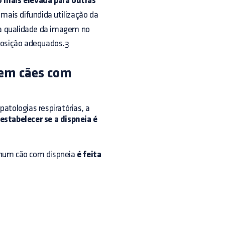
 mais elevada para outras
mais difundida utilização da
r a qualidade da imagem no
posição adequados.3
 em cães com
atologias respiratórias, a
estabelecer se a dispneia é
 num cão com dispneia
é feita