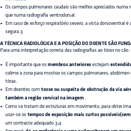
Os campos pulmonares caudais são melhor apreciados numa ra
que numa radiografia ventrodorsal.
Em caso de esforço respiratório severo, a vista dorsoventral é
segura.3
A TÉCNICA RADIOLÓGICA E A POSIÇÃO DO DOENTE SÃO FUN
Para uma interpretação correta das radiografias ao tórax no cão:
É importante que os
membros anteriores
estejam
estendido
colime a zona para mostrar os campos pulmonares, abdómen c
tórax.
Em doentes com
tosse ou suspeita de obstrução da via aér
também a região cervical na imagem
.
Como se tratam de estruturas em movimento, para obter im
usar-se os
tempos de exposição mais curtos possíveis(semp
um contraste adequado.3,4