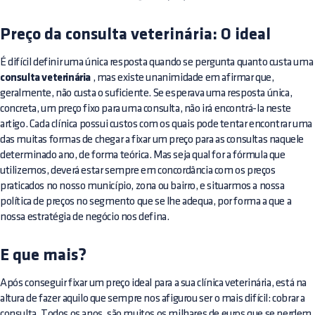
Preço da consulta veterinária: O ideal
É difícil definir uma única resposta quando se pergunta quanto custa uma
consulta veterinária
, mas existe unanimidade em afirmar que,
geralmente, não custa o suficiente. Se esperava uma resposta única,
concreta, um preço fixo para uma consulta, não irá encontrá-la neste
artigo. Cada clínica possui custos com os quais pode tentar encontrar uma
das muitas formas de chegar a fixar um preço para as consultas naquele
determinado ano, de forma teórica. Mas seja qual for a fórmula que
utilizemos, deverá estar sempre em concordância com os preços
praticados no nosso município, zona ou bairro, e situarmos a nossa
política de preços no segmento que se lhe adequa, por forma a que a
nossa estratégia de negócio nos defina.
E que mais?
Após conseguir fixar um preço ideal para a sua clínica veterinária, está na
altura de fazer aquilo que sempre nos afigurou ser o mais difícil: cobrar a
consulta. Todos os anos, são muitos os milhares de euros que se perdem