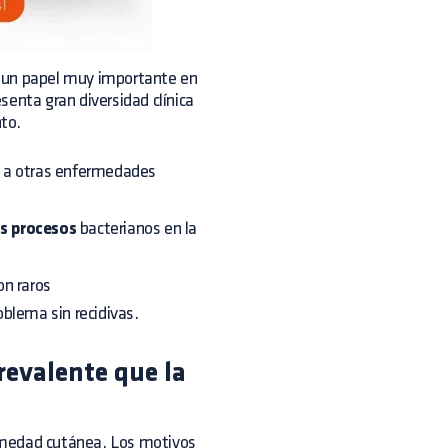
n un papel muy importante en
senta gran diversidad clínica
nto.
 a otras enfermedades
os procesos
bacterianos en la
on raros
oblema sin recidivas.
revalente que la
rmedad cutánea. Los motivos