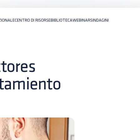
ZIONALE
CENTRO DI RISORSE
BIBLIOTECA
WEBINARS
INDAGINI
ctores
atamiento