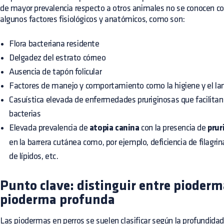
de mayor prevalencia respecto a otros animales no se conocen c
algunos factores fisiológicos y anatómicos, como son:
Flora bacteriana residente
Delgadez del estrato córneo
Ausencia de tapón folicular
Factores de manejo y comportamiento como la higiene y el l
Casuística elevada de enfermedades pruriginosas que facilitan l
bacterias
Elevada prevalencia de
atopia canina
con la presencia de
prur
en la barrera cutánea como, por ejemplo, deficiencia de filagrina
de lípidos, etc.
Punto clave: distinguir entre pioderma
pioderma profunda
Las piodermas en perros se suelen clasificar según la profundidad