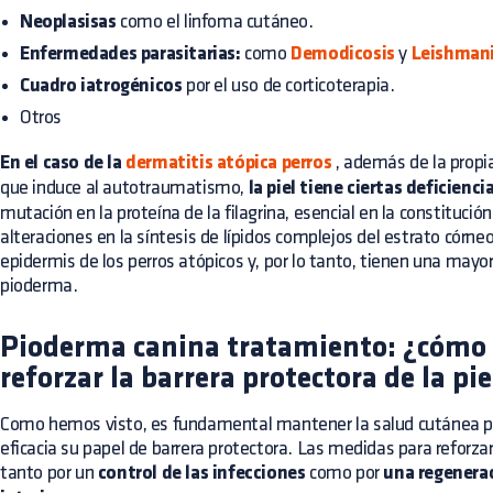
Neoplasisas
como el linfoma cutáneo.
Enfermedades parasitarias:
como
Demodicosis
y
Leishmani
Cuadro iatrogénicos
por el uso de corticoterapia.
Otros
En el caso de la
dermatitis atópica perros
, además de la propi
que induce al autotraumatismo,
la piel tiene ciertas deficienc
mutación en la proteína de la filagrina, esencial en la constitución
alteraciones en la síntesis de lípidos complejos del estrato córne
epidermis de los perros atópicos y, por lo tanto, tienen una mayor 
pioderma.
Pioderma canina tratamiento: ¿cóm
reforzar la barrera protectora de la pie
Como hemos visto, es fundamental mantener la salud cutánea pa
eficacia su papel de barrera protectora. Las medidas para reforzar 
tanto por un
control de las infecciones
como por
una regenerac