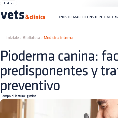
ITA
I NOSTRI MARCHI
CONSULENTE NUTRI
Iniziale
Biblioteca
Medicina interna
Pioderma canina: fa
predisponentes y tr
preventivo
Tempo di lettura:
5
mins