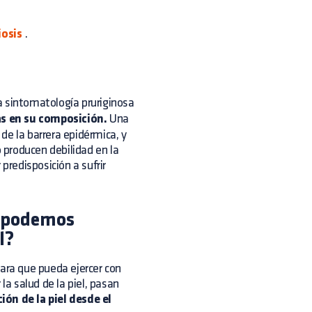
osis
.
a sintomatología pruriginosa
ias en su composición.
Una
 de la barrera epidérmica, y
o producen debilidad en la
predisposición a sufrir
o podemos
l?
ra que pueda ejercer con
la salud de la piel, pasan
ión de la piel desde el