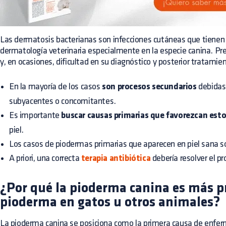
Las dermatosis bacterianas son infecciones cutáneas que tiene
dermatología veterinaria especialmente en la especie canina. Pre
y, en ocasiones, dificultad en su diagnóstico y posterior tratamie
En la mayoría de los casos
son procesos secundarios
debidas
subyacentes o concomitantes.
Es importante
buscar causas primarias que favorezcan est
piel.
Los casos de piodermas primarias que aparecen en piel sana s
A priori, una correcta
terapia antibiótica
debería resolver el pr
¿Por qué la pioderma canina es más p
pioderma en gatos u otros animales?
La pioderma canina se posiciona como la primera causa de enfe