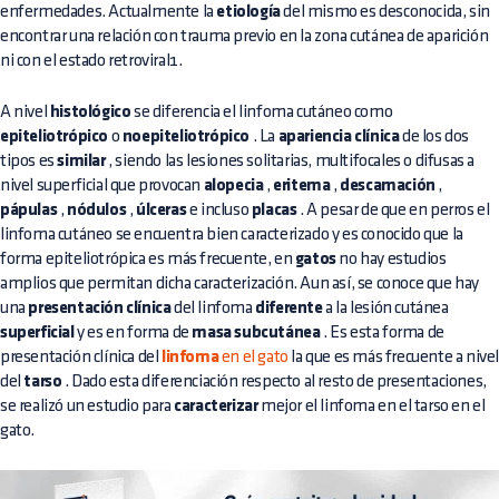
enfermedades. Actualmente la
etiología
del mismo es desconocida, sin
encontrar una relación con trauma previo en la zona cutánea de aparición
ni con el estado retroviral1.
A nivel
histológico
se diferencia el linfoma cutáneo como
epiteliotrópico
o
noepiteliotrópico
. La
apariencia clínica
de los dos
tipos es
similar
, siendo las lesiones solitarias, multifocales o difusas a
nivel superficial que provocan
alopecia
,
eritema
,
descamación
,
pápulas
,
nódulos
,
úlceras
e incluso
placas
. A pesar de que en perros el
linfoma cutáneo se encuentra bien caracterizado y es conocido que la
forma epiteliotrópica es más frecuente, en
gatos
no hay estudios
amplios que permitan dicha caracterización. Aun así, se conoce que hay
una
presentación clínica
del linfoma
diferente
a la lesión cutánea
superficial
y es en forma de
masa subcutánea
. Es esta forma de
presentación clínica del
linfoma
en el gato
la que es más frecuente a nive
del
tarso
. Dado esta diferenciación respecto al resto de presentaciones,
se realizó un estudio para
caracterizar
mejor el linfoma en el tarso en el
gato.