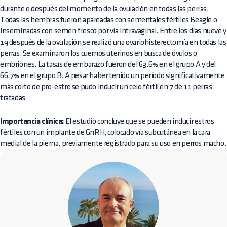
durante o después del momento de la ovulación en todas las perras.
Todas las hembras fueron apareadas con sementales fértiles Beagle o
inseminadas con semen fresco por vía intravaginal. Entre los días nueve y
19 después de la ovulación se realizó una ovariohisterectomía en todas las
perras. Se examinaron los cuernos uterinos en busca de óvulos o
embriones. La tasas de embarazo fueron del 63.6% en el grupo A y del
66.7% en el grupo B. A pesar haber tenido un período significativamente
más corto de pro-estro se pudo inducir un celo fértil en 7 de 11 perras
tratadas
Importancia clínica:
El estudio concluye que se pueden inducir estros
fértiles con un implante de GnRH, colocado vía subcutánea en la cara
medial de la pierna, previamente registrado para su uso en perros macho.