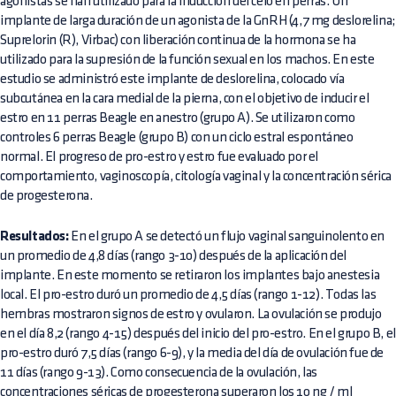
agonistas se han utilizado para la inducción del celo en perras. Un
implante de larga duración de un agonista de la GnRH (4,7 mg deslorelina;
Suprelorin (R), Virbac) con liberación continua de la hormona se ha
utilizado para la supresión de la función sexual en los machos. En este
estudio se administró este implante de deslorelina, colocado vía
subcutánea en la cara medial de la pierna, con el objetivo de inducir el
estro en 11 perras Beagle en anestro (grupo A). Se utilizaron como
controles 6 perras Beagle (grupo B) con un ciclo estral espontáneo
normal. El progreso de pro-estro y estro fue evaluado por el
comportamiento, vaginoscopía, citología vaginal y la concentración sérica
de progesterona.
Resultados:
En el grupo A se detectó un flujo vaginal sanguinolento en
un promedio de 4,8 días (rango 3-10) después de la aplicación del
implante. En este momento se retiraron los implantes bajo anestesia
local. El pro-estro duró un promedio de 4,5 días (rango 1-12). Todas las
hembras mostraron signos de estro y ovularon. La ovulación se produjo
en el día 8,2 (rango 4-15) después del inicio del pro-estro. En el grupo B, el
pro-estro duró 7,5 días (rango 6-9), y la media del día de ovulación fue de
11 días (rango 9-13). Como consecuencia de la ovulación, las
concentraciones séricas de progesterona superaron los 10 ng / ml