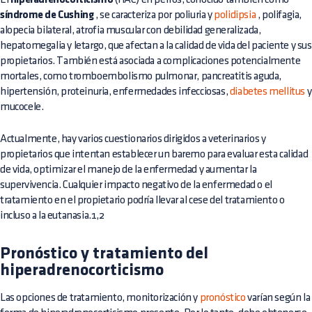
síndrome de Cushing
, se caracteriza por poliuria y
polidipsia
, polifagia,
alopecia bilateral, atrofia muscular con debilidad generalizada,
hepatomegalia y letargo, que afectan a la calidad de vida del paciente y sus
propietarios. También está asociada a complicaciones potencialmente
mortales, como tromboembolismo pulmonar, pancreatitis aguda,
hipertensión, proteinuria, enfermedades infecciosas,
diabetes mellitus
y
mucocele.
Actualmente, hay varios cuestionarios dirigidos a veterinarios y
propietarios que intentan establecer un baremo para evaluar esta calidad
de vida, optimizar el manejo de la enfermedad y aumentar la
supervivencia. Cualquier impacto negativo de la enfermedad o el
tratamiento en el propietario podría llevar al cese del tratamiento o
incluso a la eutanasia.1,2
Pronóstico y tratamiento del
hiperadrenocorticismo
Las opciones de tratamiento, monitorización y
pronóstico
varían según la