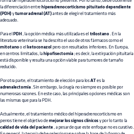
forma de hiperadrenocorticismo presente. Por lo tanto, debe obtenerse
la diferenciación entre
hiperadrenocorticismo pituitario dependiente
(PDH)
y
tumor adrenal (AT)
antes de elegir el tratamiento más
adecuado.
Para el
PDH
, la opción médica más utilizada es el
trilostano
. En la
literatura veterinaria se ha descrito el uso de otros fármacos como el
mitotano
o el
ketoconazol
pero con resultados inferiores. En Europa,
en centros limitados, la
hipofisectomía
; es decir, la extirpación pituitaria
está disponible y resulta una opción viable para tumores de tamaño
reducido.
Por otra parte, el tratamiento de elección para los
AT
es la
adrenalectomía
. Sin embargo, la cirugía no siempre es posible por
numerosas razones. En este caso, las principales opciones médicas son
las mismas que para la PDH.
Actualmente, el tratamiento médico del hiperadrenocorticismo en
perros tiene el objetivo de
mejorar los signos clínicos
y por lo tanto la
calidad de vida del paciente
, a pesar de que este enfoque no es curativo.
En general, la terapia debe seleccionarse sobre la base de la forma de