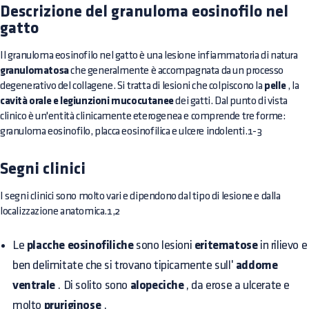
Descrizione del granuloma eosinofilo nel
gatto
Il
granuloma eosinofilo nel gatto
è una lesione infiammatoria di natura
granulomatosa
che generalmente è accompagnata da un processo
degenerativo del collagene. Si tratta di lesioni che colpiscono la
pelle
, la
cavità orale e legiunzioni mucocutanee
dei gatti. Dal punto di vista
clinico è un'entità clinicamente eterogenea e comprende tre forme:
granuloma eosinofilo, placca eosinofilica e ulcere indolenti.1-3
Segni clinici
I segni clinici sono molto vari e dipendono dal tipo di lesione e dalla
localizzazione anatomica.1,2
Le
placche eosinofiliche
sono lesioni
eritematose
in rilievo e
ben delimitate che si trovano tipicamente sull'
addome
ventrale
. Di solito sono
alopeciche
, da erose a ulcerate e
molto
pruriginose
.