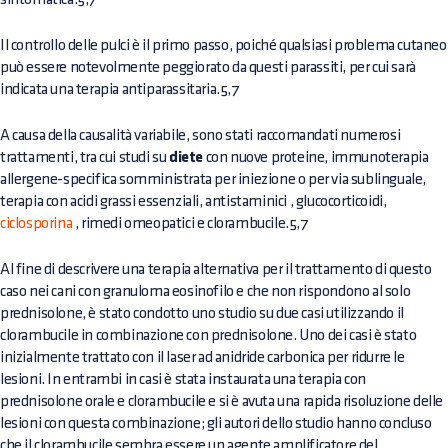
Il controllo delle pulci è il primo passo, poiché qualsiasi problema cutaneo
può essere notevolmente peggiorato da questi parassiti, per cui sarà
indicata una terapia antiparassitaria.5,7
A causa della causalità variabile, sono stati raccomandati numerosi
trattamenti, tra cui studi su
diete
con nuove proteine, immunoterapia
allergene-specifica somministrata per iniezione o per via sublinguale,
terapia con acidi grassi essenziali,
antistaminici
, glucocorticoidi,
ciclosporina
, rimedi omeopatici e clorambucile.5,7
Al fine di descrivere una terapia alternativa per il trattamento di questo
caso nei cani con granuloma eosinofilo e che non rispondono al solo
prednisolone, è stato condotto uno studio su due casi utilizzando il
clorambucile in combinazione con prednisolone. Uno dei casi è stato
inizialmente trattato con il laser ad anidride carbonica per ridurre le
lesioni. In entrambi in casi è stata instaurata una terapia con
prednisolone orale e clorambucile e si è avuta una rapida risoluzione delle
lesioni con questa combinazione; gli autori dello studio hanno concluso
che il clorambucile sembra essere un agente amplificatore del