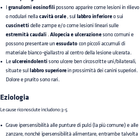
I
granulomi eosinofili
possono apparire come lesioni in rilievo
o nodulari nella
cavità orale
, sul
labbro inferiore
o sui
cuscinetti
delle zampe e/o come lesioni lineari sulle
estremità caudali
.
Alopecia e ulcerazione
sono comuni e
possono presentare un
essudato
con piccoli accumuli di
materiale bianco-giallastro al centro della lesione ulcerata.
Le
ulcereindolenti
sono ulcere ben circoscritte uni/bilaterali,
situate sul
labbro superiore
in prossimità dei canini superiori.
Dolore e prurito sono rari.
Eziologia
Le cause riconosciute includono:3-5
Grave ipersensibilità alle punture di pulci (la più comune) e alle
zanzare, nonché ipersensibilità alimentare, entrambe talvolta