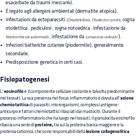
esacerbate da traumi meccanici.
È legato agli allergeni ambientali (dermatite atopica).
Infestazioni da ectoparassiti
rogna
(Cheyletiellosis, Otodectes cynotis,
otodettica
pediculosi
rogna notoedrica
infestazione da
,
,
,
, infestazione da
).
Neotrombicula autumnalis
Lynxacarus radovski
Infezioni batteriche cutanee (piodermite), generalmente
secondarie.
Predisposizione genetica in certi casi.
Fisiopatogenesi
L'
eosinofilo
è il componente cellulare costante e talvolta predominante
nei tessuti. La sua presenza nel focus infiammatorio è dovuta all'
azione
chemiotattica
di parassiti, microrganismi, complessi antigene-
anticorpo e fattori chemiotattici rilasciati dai mastociti. Durante il
processo infiammatorio che ha luogo nei tessuti, il granulocita eosinofilo
rilascia una serie di
proteine,
tra cui la proteina basica maggiore e la
proteina cationica, che sono responsabili della
lesione collagenolitica