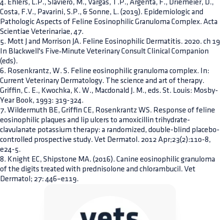
4. Ehlers, L.P., Slaviero, M., Vargas, T.P., Argenta, F., Driemeier, D.,
Costa, F.V., Pavarini, S.P., & Sonne, L. (2019). Epidemiologic and
Pathologic Aspects of Feline Eosinophilic Granuloma Complex. Acta
Scientiae Veterinariae, 47.
5. Mott J and Morrison JA. Feline Eosinophilic Dermatitis. 2020. ch 19
In Blackwell's Five‐Minute Veterinary Consult Clinical Companion
(eds).
6. Rosenkrantz, W. S. Feline eosinophilic granuloma complex. In:
Current Veterinary Dermatology. The science and art of therapy.
Griffin, C. E., Kwochka, K. W., Macdonald J. M., eds. St. Louis: Mosby-
Year Book, 1993: 319-324.
7. Wildermuth BE, Griffin CE, Rosenkrantz WS. Response of feline
eosinophilic plaques and lip ulcers to amoxicillin trihydrate-
clavulanate potassium therapy: a randomized, double-blind placebo-
controlled prospective study. Vet Dermatol. 2012 Apr;23(2):110-8,
e24-5.
8. Knight EC, Shipstone MA. (2016). Canine eosinophilic granuloma
of the digits treated with prednisolone and chlorambucil. Vet
Dermatol; 27: 446–e119.