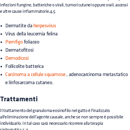
infezioni fungine, batteriche o virali, tumori cutanei oppure orali, ascessi
e altre cause infiammatorie.4,5
Dermatite da
herpesvirus
Virus della leucemia felina
Pemfigo
foliaceo
Dermatofitosi
Demodicosi
Follicolite batterica
Carcinoma a cellule squamose
, adenocarcinoma metastatico
e linfosarcoma cutaneo.
Trattamenti
Il trattamento del granuloma eosinofilo nel gatto è finalizzato
all'eliminazione dell’agente causale, anche se non sempre è possibile
individuarlo. In tal caso sarà necessario ricorrere alla terapia
sintomatica.5,7