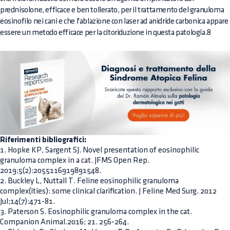
prednisolone, efficace e ben tollerato, per il trattamento del granuloma
eosinofilo nei cani e che l'ablazione con laser ad anidride carbonica appare
essere un metodo efficace per la citoriduzione in questa patologia.8
Riferimenti bibliografici:
1. Hopke KP, Sargent SJ. Novel presentation of eosinophilic
granuloma complex in a cat. JFMS Open Rep.
2019;5(2):2055116919891548.
2. Buckley L, Nuttall T. Feline eosinophilic granuloma
complex(ities): some clinical clarification. J Feline Med Surg. 2012
Jul;14(7):471-81.
3. Paterson S. Eosinophilic granuloma complex in the cat.
Companion Animal.2016; 21. 256-264.