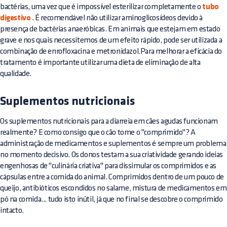
bactérias, uma vez que é impossível esterilizar completamente o
tubo
digestivo
. É recomendável não utilizar aminoglicosídeos devido à
presença de bactérias anaeróbicas. Em animais que estejam em estado
grave e nos quais necessitemos de um efeito rápido, pode ser utilizada a
combinação de enrofloxacina e metronidazol.Para melhorar a eficácia do
tratamento é importante utilizar uma dieta de eliminação de alta
qualidade.
Suplementos nutricionais
Os suplementos nutricionais para a diarreia em cães agudas funcionam
realmente? E como consigo que o cão tome o "comprimido"? A
administração de medicamentos e suplementos é sempre um problema
no momento decisivo. Os donos testam a sua criatividade gerando ideias
engenhosas de "culinária criativa" para dissimular os comprimidos e as
cápsulas entre a comida do animal. Comprimidos dentro de um pouco de
queijo,
antibióticos
escondidos no salame, mistura de medicamentos em
pó na comida... tudo isto inútil, já que no final se descobre o comprimido
intacto.