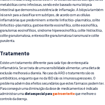
metabólicas como infeciosas, sendo este baseado numa biópsia
intestinal que demonstra a existência de inflamação. A biópsia também
irá servir para a classificar em subtipos, de acordo com as células
inflamatórias que predominem: enterite linfocítico-plasmática, colite
linfocítico-plasmática, gastroenterite eosinofílica, colite eosinofílica,
granulomas eosinofílicos, síndrome hipereosinofílica, colite histiocítica,
colite granulomatosa, enterocolite granulomatosa transmural e colite
purulenta.
Tratamento
Existe um tratamento diferente para cada tipo de enteropatia
inflamatória. Se se trata de uma sensibilidade alimentar, uma dieta de
exclusão melhorará a diarreia. No caso da ARD o tratamento são os
antibióticos, enquanto que no da IBD são os imunossupressores. O
problema advém dos efeitos secundários que estes fármacos podem ter.
Para conseguir uma diminuição da dose de medicamentos é indicado
administrar uma
dietaespecial para
gastroenterite
que melhore o
controlo da doença.