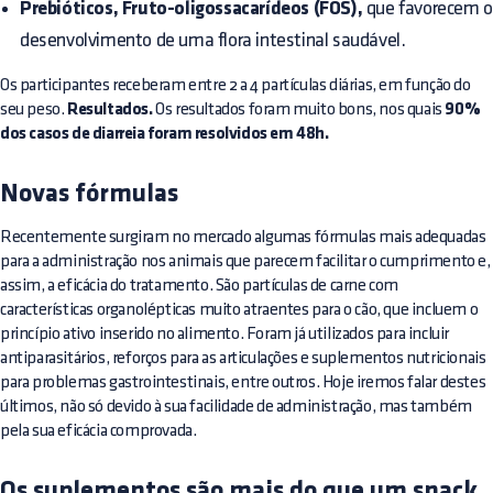
Prebióticos, Fruto-oligossacarídeos (FOS),
que favorecem o
desenvolvimento de uma flora intestinal saudável.
Os participantes receberam entre 2 a 4 partículas diárias, em função do
seu peso.
Resultados.
Os resultados foram muito bons, nos quais
90%
dos casos de diarreia foram resolvidos em 48h.
Novas fórmulas
Recentemente surgiram no mercado algumas fórmulas mais adequadas
para a administração nos animais que parecem facilitar o cumprimento e,
assim, a eficácia do tratamento. São partículas de carne com
características organolépticas muito atraentes para o cão, que incluem o
princípio ativo inserido no alimento. Foram já utilizados para incluir
antiparasitários, reforços para as articulações e suplementos nutricionais
para problemas gastrointestinais, entre outros. Hoje iremos falar destes
últimos, não só devido à sua facilidade de administração, mas também
pela sua eficácia comprovada.
Os suplementos são mais do que um snack,