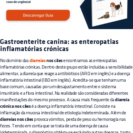
Gastroenterite canina: as enteropatias
inflamatórias crónicas
No domínio das
diarreias
nos cães
encontramos as enteropatias
inflamatórias crónicas. Dentro deste grupo estão incluídas a sensibilidade
alimentar, a diarreia que reage a antibióticos (ARD em inglês) e a doença
inflamatória intestinal (IBD em inglês). Acredita-se que tenham uma
base comum, causadas por um desajustamento entre o sistema
imunitário e a flora intestinal. Na realidade são consideradas diferentes
manifestações do mesmo processo. A causa mais frequente da
diarreia
crónica nos cães
é a doença inflamatória intestinal. Consiste na
inflamação da mucosa intestinal de etiologia indeterminada. Além de
diarreias nos cães
provoca vómitos, perda de peso ou hemorragia nas
fezes. Tendo em conta que se trata de uma doença de causa
indeterminada, o diagnóstico obtém-se excluindo outras doenças, tanto