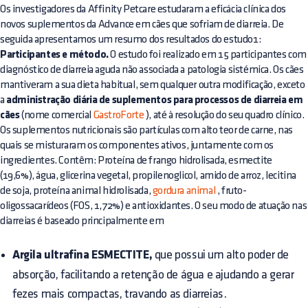
Os investigadores da Affinity Petcare estudaram a eficácia clínica dos
novos suplementos da Advance em cães que sofriam de diarreia. De
seguida apresentamos um resumo dos resultados do estudo1:
Participantes e método.
O estudo foi realizado em 15 participantes com
diagnóstico de diarreia aguda não associada a patologia sistémica. Os cães
mantiveram a sua dieta habitual, sem qualquer outra modificação, exceto
a
administração diária de suplementos para processos de diarreia em
cães
(nome comercial
GastroForte
), até à resolução do seu quadro clínico.
Os suplementos nutricionais são partículas com alto teor de carne, nas
quais se misturaram os componentes ativos, juntamente com os
ingredientes. Contêm: Proteína de frango hidrolisada, esmectite
(19,6%), água, glicerina vegetal, propilenoglicol, amido de arroz, lecitina
de soja, proteína animal hidrolisada,
gordura animal
, fruto-
oligossacarídeos (FOS, 1,72%) e antioxidantes. O seu modo de atuação nas
diarreias é baseado principalmente em
Argila ultrafina ESMECTITE,
que possui um alto poder de
absorção, facilitando a retenção de água e ajudando a gerar
fezes mais compactas, travando as diarreias.