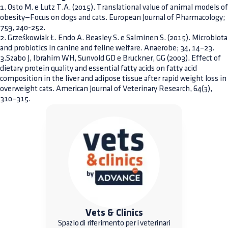
1. Osto M. e Lutz T.A. (2015). Translational value of animal models of
obesity—Focus on dogs and cats. European Journal of Pharmacology;
759, 240-252.
2. Grześkowiak Ł. Endo A. Beasley S. e Salminen S. (2015). Microbiota
and probiotics in canine and feline welfare. Anaerobe; 34, 14–23.
3.Szabo J, Ibrahim WH, Sunvold GD e Bruckner, GG (2003). Effect of
dietary protein quality and essential fatty acids on fatty acid
composition in the liver and adipose tissue after rapid weight loss in
overweight cats. American Journal of Veterinary Research, 64(3),
310–315.
Vets & Clinics
Spazio di riferimento per i veterinari