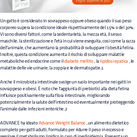
Un gatto è considerato in sovrappeso oppure obeso quando il suo peso
corporeo supera la condizione ideale rispettivamente del 15% o del 30%.
Vi sono diversi fattori, come la sedentarietà, la mezza età, il sesso
maschile, la sterilizzazione e l'età in cui viene eseguita, così come la razza
dell'animale, che aumentano la probabilità di sviluppare l’obesità felina.
Inoltre, questa condizione aumenta il rischio di sviluppare malattie
metaboliche ed endocrine come il
diabete mellito
, la
lipidosi epatica
, le
malattie delle vie urinarie, la zoppia e le dermatopatie.1
Anche il microbiota intestinale svolge un ruolo importante nei gatti in
sovrappeso e obesi. È noto che l'aggiunta di prebiotici alla dieta felina
influisce positivamente sulla flora intestinale, migliorando
potenzialmente la salute dell'intestino ed eventualmente proteggendo
l'animale dalle infezioni enteriche.2
ADVANCE ha ideato
Advance Weight Balance
, un alimento dietetico
completo per gatti adulti, formulato per ridurre il peso in eccesso e
regolare il metabolismo lipidico in caso di iperlipidemia. Presenta un